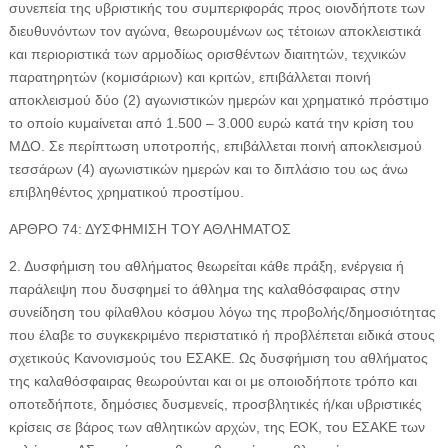
συνεπεία της υβριστικής του συμπεριφοράς προς οιονδήποτε των
διευθυνόντων τον αγώνα, θεωρουμένων ως τέτοιων αποκλειστικά
και περιοριστικά των αρμοδίως ορισθέντων διαιτητών, τεχνικών
παρατηρητών (κομισάριων) και κριτών, επιβάλλεται ποινή
αποκλεισμού δύο (2) αγωνιστικών ημερών και χρηματικό πρόστιμο
το οποίο κυμαίνεται από 1.500 – 3.000 ευρώ κατά την κρίση του
ΜΔΟ. Σε περίπτωση υποτροπής, επιβάλλεται ποινή αποκλεισμού
τεσσάρων (4) αγωνιστικών ημερών και το διπλάσιο του ως άνω
επιβληθέντος χρηματικού προστίμου.
ΑΡΘΡΟ 74: ΔΥΣΦΗΜΙΣΗ ΤΟΥ ΑΘΛΗΜΑΤΟΣ
2. Δυσφήμιση του αθλήματος θεωρείται κάθε πράξη, ενέργεια ή
παράλειψη που δυσφημεί το άθλημα της καλαθόσφαιρας στην
συνείδηση του φίλαθλου κόσμου λόγω της προβολής/δημοσιότητας
που έλαβε το συγκεκριμένο περιστατικό ή προβλέπεται ειδικά στους
σχετικούς Κανονισμούς του ΕΣΑΚΕ. Ως δυσφήμιση του αθλήματος
της καλαθόσφαιρας θεωρούνται και οι με οποιοδήποτε τρόπο και
οποτεδήποτε, δημόσιες δυσμενείς, προσβλητικές ή/και υβριστικές
κρίσεις σε βάρος των αθλητικών αρχών, της ΕΟΚ, του ΕΣΑΚΕ των