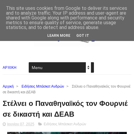
This site uses cookies from Google to deliver its services
and to analyze traffic. Your IP address and user-agent are
shared with Google along with performance and security
metrics to ensure quality of service, generate usage
statistics, and to detect and address abuse.
LEARN MORE
GOT IT
ΑΡΧΙΚΗ
Αρχική
>
Ειδήσεις Μπάσκετ Ανδρών
>
Στέλνει ο Παναθηναϊκός τον Φουρνιέ
σε δικαστή και ΔΕΑΒ
Στέλνει ο Παναθηναϊκός τον Φουρνιέ
σε δικαστή και ΔΕΑΒ
Ιουνίου 07, 2025
Ειδήσεις Μπάσκετ Ανδρών