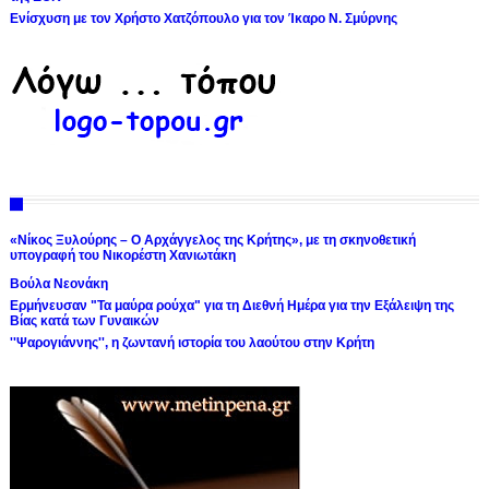
Ενίσχυση με τον Χρήστο Χατζόπουλο για τον Ίκαρο Ν. Σμύρνης
«Νίκος Ξυλούρης – Ο Αρχάγγελος της Κρήτης», με τη σκηνοθετική
υπογραφή του Νικορέστη Χανιωτάκη
Βούλα Νεονάκη
Ερμήνευσαν "Τα μαύρα ρούχα" για τη Διεθνή Ημέρα για την Εξάλειψη της
Βίας κατά των Γυναικών
''Ψαρογιάννης'', η ζωντανή ιστορία του λαούτου στην Κρήτη