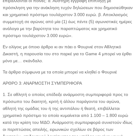
επιβάλλονται οι ποινές: α. Αυστηρή έγγραφη επίπληξη με
πρόσκληση για την ανάκληση τυχόν δηλώσεων που δημοσιεύθηκαν
και χρηματικό πρόστιμο τουλάχιστον 3.000 ευρώ. β. Αποκλεισμός
συμμετοχή σε αγώνες από μία (1) έως πέντε (5) αγωνιστικές ημέρες
ανάλογα με την βαρύτητα του παραπτώματος και χρηματικό
πρόστιμο τουλάχιστον 3.000 ευρώ».
Εν ολίγοις με όποιο άρθρο κι αν πάει ο Φουρνιέ στον Αθλητικό
Δικαστή, η παρουσία του στο παρκέ για το Game 4 μπορεί να έρθει
μόνο με… σκάνδαλο.
Τα άρθρα σύμφωνα με τα οποία μπορεί να κληθεί ο Φουρνιέ
ΑΡΘΡΟ 3: ΑΝΑΡΜΟΣΤΗ ΣΥΜΠΕΡΙΦΟΡΑ
1. Σε αθλητή ο οποίος επέδειξε ανάρμοστη συμπεριφορά προς το
πρόσωπο του διαιτητή, κριτή ή άλλου παράγοντα του αγώνα,
αθλητή της ομάδας του ή της αντιπάλου ή θεατή, επιβάλλεται
χρηματικό πρόστιμο το οποίο κυμαίνεται από 1.100 – 1.800 ευρώ
κατά την κρίση του ΜΔΟ. Ανάρμοστη συμπεριφορά συνιστούν ιδίως
οι περιπτώσεις απειλής, ειρωνικών σχολίων σε βάρος των