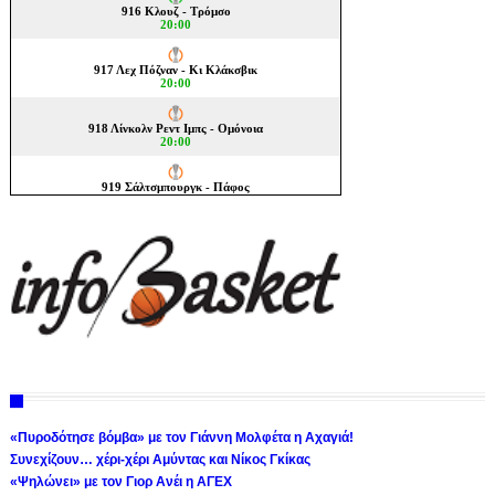
«Πυροδότησε βόμβα» με τον Γιάννη Μολφέτα η Αχαγιά!
Συνεχίζουν… χέρι-χέρι Αμύντας και Νίκος Γκίκας
«Ψηλώνει» με τον Γιορ Ανέι η ΑΓΕΧ