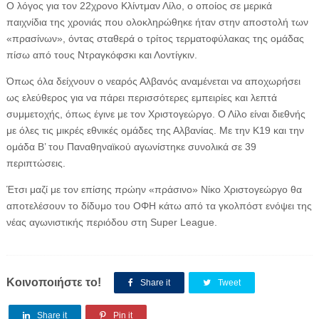
Ο λόγος για τον 22χρονο Κλίντμαν Λίλο, ο οποίος σε μερικά
παιχνίδια της χρονιάς που ολοκληρώθηκε ήταν στην αποστολή των
«πρασίνων», όντας σταθερά ο τρίτος τερματοφύλακας της ομάδας
πίσω από τους Ντραγκόφσκι και Λοντίγκιν.
Όπως όλα δείχνουν ο νεαρός Αλβανός αναμένεται να αποχωρήσει
ως ελεύθερος για να πάρει περισσότερες εμπειρίες και λεπτά
συμμετοχής, όπως έγινε με τον Χριστογεώργο. Ο Λίλο είναι διεθνής
με όλες τις μικρές εθνικές ομάδες της Αλβανίας. Με την Κ19 και την
ομάδα Β’ του Παναθηναϊκού αγωνίστηκε συνολικά σε 39
περιπτώσεις.
Έτσι μαζί με τον επίσης πρώην «πράσινο» Νίκο Χριστογεώργο θα
αποτελέσουν το δίδυμο του ΟΦΗ κάτω από τα γκολπόστ ενόψει της
νέας αγωνιστικής περιόδου στη Super League.
Κοινοποιήστε το!
Share it
Tweet
Share it
Pin it