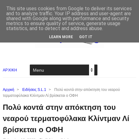
This site uses cookies from Google to deliver its services
and to analyze traffic. Your IP address and user-agent are
shared with Google along with performance and security
metrics to ensure quality of service, generate usage
statistics, and to detect and address abuse.
LEARN MORE
GOT IT
ΑΡΧΙΚΗ
Αρχική
>
Ειδήσεις S.L.1
>
Πολύ κοντά στην απόκτηση του νεαρού
τερματοφύλακα Κλίντμαν Λί βρίσκεται ο ΟΦΗ
Πολύ κοντά στην απόκτηση του
νεαρού τερματοφύλακα Κλίντμαν Λί
βρίσκεται ο ΟΦΗ