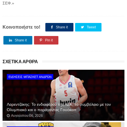
ΣΕΦ.»
Κοινοποιήστε το!
Share it
Tweet
Share it
Pin it
ΣΧΕΤΙΚΑ ΑΡΘΡΑ
ΕΙΔΉΣΕΙΣ ΜΠΆΣΚΕΤ ΑΝΔΡΏΝ
Λαρεντζάκης: Το ενδιαφέρον της ΑΕΚ, το συμβόλαιο με τον
Ολυμπιακό και ο παράγοντας Γουόκαπ
Αυγούστου 06, 2026