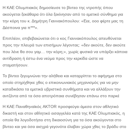
Η ΚΑΕ Ολυμπιακός δημοσίευσε το βίντεο της ντροπής όπου
ακούγεται ξεκάθαρα ότι όλα ξεκίνησαν από το εμετικό σύνθημα για
την κόρη του κ. Δημήτρη Γιαννακόπουλου: «Εεε, οοο φέρτε μας τη
Δέσποινα για π***».
Επιπλέον, επιβεβαιώνεται ότι ο κος Γιαννακόπουλος απευθύνεται
προς την πλευρά των επισήμων λέγοντας: «δεν ακούτε, δεν ακούτε
που λένε θα σου γαμ… την κόρη;», χωρίς φυσικά να υπάρξει κάποια
αντίδραση ή έστω ένα νεύμα προς την κερκίδα ώστε να
σταματήσουν.
Το βίντεο ξεγυμνώνει την αλήθεια και καταρρίπτει το αφήγημα στο
οποίο στηρίχθηκε χθες ο επικοινωνιακός μηχανισμός για να μην
καταδικάσει τα εμετικά υβριστικά συνθήματα και να αλλάξουν την
αντζέντα από τα όσα αποτρόπαια συνέβησαν επάνω στο παρκέ
Η ΚΑΕ Παναθηναϊκός AKTOR προσφεύγει άμεσα στον αθλητικό
δικαστή και στον αθλητικό εισαγγελέα κατά της ΚΑΕ Ολυμπιακός, η
οποία θα λογοδοτήσει στη δικαιοσύνη για τα όσα ακούγονται στο
βίντεο και για όσα αισχρά γεγονότα έλαβαν χώρα χθες το βράδυ στο