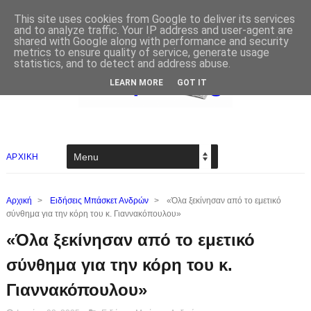
This site uses cookies from Google to deliver its services
and to analyze traffic. Your IP address and user-agent are
shared with Google along with performance and security
metrics to ensure quality of service, generate usage
statistics, and to detect and address abuse.
LEARN MORE
GOT IT
ΑΡΧΙΚΗ
Αρχική
>
Ειδήσεις Μπάσκετ Ανδρών
>
«Όλα ξεκίνησαν από το εμετικό
σύνθημα για την κόρη του κ. Γιαννακόπουλου»
«Όλα ξεκίνησαν από το εμετικό
σύνθημα για την κόρη του κ.
Γιαννακόπουλου»