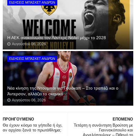
ΕΙΔΉΣΕΙΣ ΜΠΆΣΚΕΤ ΑΝΔΡΏΝ
Η ΑΕΚ ανακοίνωσε τον Λάντερς Νόλεϊ μέχρι το 2028
Αυγούστου 06, 2026
ΕΙΔΉΣΕΙΣ ΜΠΆΣΚΕΤ ΑΝΔΡΏΝ
Νέα κίνηση της Ντουμπάι για Γουόκαπ – Στο τραπέζι και ο
Άντερσον, αλλάζει το σκηνικό
Αυγούστου 06, 2026
ΠΡΟΗΓΟΥΜΕΝΟ
ΕΠΟΜΕΝΟ
Θα έχουν κόσμο τα γήπεδα ή όχι,
Τετάρτη η συνάντηση Βρούτση με
αν αρχίσει ξανά το πρωτάθλημα;
Γιαννακόπουλο και
Αγγελόπουλους – Πιθανό το