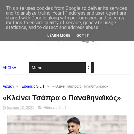
This site uses cookies from Google to deliver its services
and to analyze traffic. Your IP address and user-agent are
shared with Google along with performance and security
metrics to ensure quality of service, generate usage
statistics, and to detect and address abuse.
LEARN MORE
GOT IT
ΑΡΧΙΚΗ
Αρχική
>
Ειδήσεις S.L.1
>
«Κλείνει Τσάπρα ο Παναθηναϊκός»
«Κλείνει Τσάπρα ο Παναθηναϊκός»
Ιουνίου 10, 2025
Ειδήσεις S.L.1