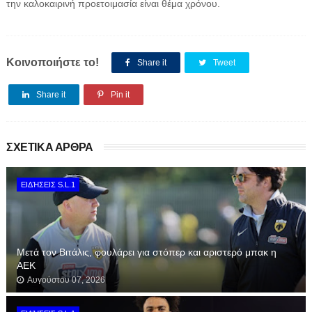
την καλοκαιρινή προετοιμασία είναι θέμα χρόνου.
Κοινοποιήστε το!
Share it
Tweet
Share it
Pin it
ΣΧΕΤΙΚΑ ΑΡΘΡΑ
ΕΙΔΉΣΕΙΣ S.L.1
Μετά τον Βιτάλις, φουλάρει για στόπερ και αριστερό μπακ η
ΑΕΚ
Αυγούστου 07, 2026