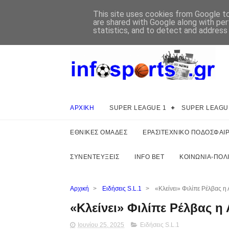
This site uses cookies from Google to 
are shared with Google along with per
statistics, and to detect and address
ΑΡΧΙΚΗ
SUPER LEAGUE 1
SUPER LEAGU
ΕΘΝΙΚΕΣ ΟΜΑΔΕΣ
ΕΡΑΣΙΤΕΧΝΙΚΟ ΠΟΔΟΣΦΑΙ
ΣΥΝΕΝΤΕΥΞΕΙΣ
INFO BET
ΚΟΙΝΩΝΙΑ-ΠΟΛΙ
Αρχική
>
Ειδήσεις S.L.1
>
«Κλείνει» Φιλίπε Ρέλβας η 
«Κλείνει» Φιλίπε Ρέλβας η
Ιουνίου 25, 2025
Ειδήσεις S.L.1