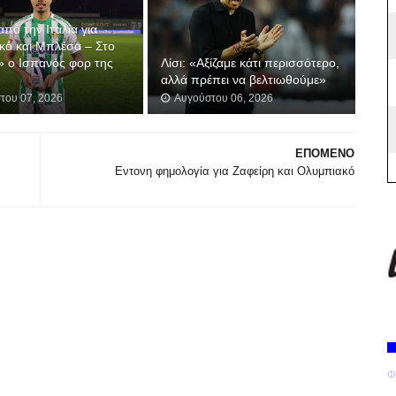
από την Ιταλία για
κό και Μπλέσα – Στο
» ο Ισπανός φορ της
Λίσι: «Αξίζαμε κάτι περισσότερο,
αλλά πρέπει να βελτιωθούμε»
του 07, 2026
Αυγούστου 06, 2026
ΕΠΟΜΕΝΟ
Εντονη φημολογία για Ζαφείρη και Ολυμπιακό
Φ