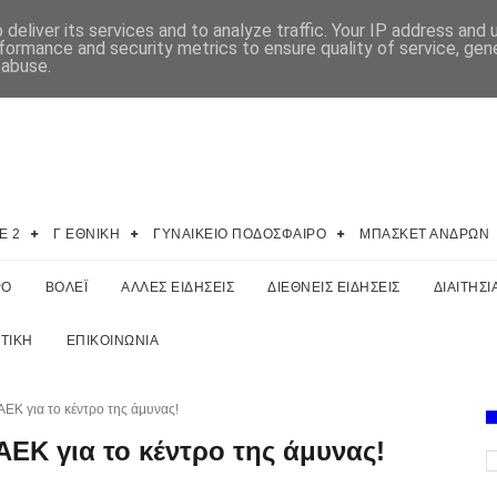
deliver its services and to analyze traffic. Your IP address and
formance and security metrics to ensure quality of service, ge
 abuse.
E 2
Γ ΕΘΝΙΚΗ
ΓΥΝΑΙΚΕΙΟ ΠΟΔΟΣΦΑΙΡΟ
ΜΠΑΣΚΕΤ ΑΝΔΡΩΝ
ΡΟ
ΒΟΛΕΪ
ΑΛΛΕΣ ΕΙΔΗΣΕΙΣ
ΔΙΕΘΝΕΙΣ ΕΙΔΗΣΕΙΣ
ΔΙΑΙΤΗΣΙ
ΤΙΚΗ
ΕΠΙΚΟΙΝΩΝΙΑ
ΑΕΚ για το κέντρο της άμυνας!
 ΑΕΚ για το κέντρο της άμυνας!