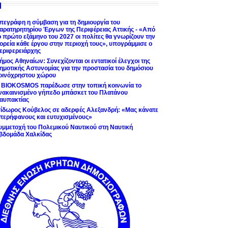
πεγράφη η σύμβαση για τη δημιουργία του
αρατηρητηρίου Έργων της Περιφέρειας Αττικής - «Από
ο πρώτο εξάμηνο του 2027 οι πολίτες θα γνωρίζουν την
ορεία κάθε έργου στην περιοχή τους», υπογράμμισε ο
εριφερειάρχης
ήμος Αθηναίων: Συνεχίζονται οι εντατικοί έλεγχοι της
ημοτικής Αστυνομίας για την προστασία του δημόσιου
οινόχρηστου χώρου
 BIOKOSMOS παρέδωσε στην τοπική κοινωνία το
νακαινισμένο γήπεδο μπάσκετ του Πλατάνου
αυπακτίας
σίδωρος Κούβελος σε αδερφές Αλεξανδρή: «Μας κάνατε
περήφανους και ευτυχισμένους»
υμμετοχή του Πολεμικού Ναυτικού στη Ναυτική
βδομάδα Χαλκίδας