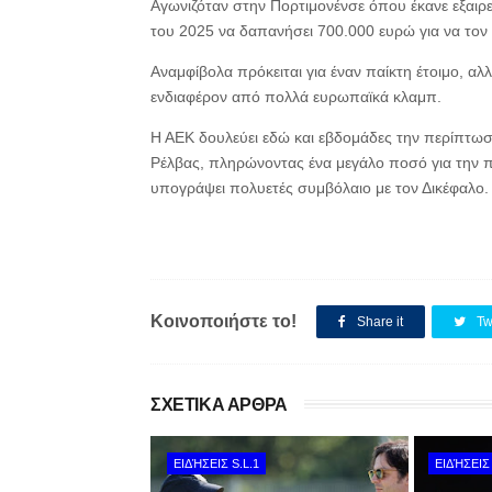
Αγωνιζόταν στην Πορτιμονένσε όπου έκανε εξαιρετ
του 2025 να δαπανήσει 700.000 ευρώ για να τον
Αναμφίβολα πρόκειται για έναν παίκτη έτοιμο, αλ
ενδιαφέρον από πολλά ευρωπαϊκά κλαμπ.
Η ΑΕΚ δουλεύει εδώ και εβδομάδες την περίπτωσή
Ρέλβας, πληρώνοντας ένα μεγάλο ποσό για την π
υπογράψει πολυετές συμβόλαιο με τον Δικέφαλο.
Κοινοποιήστε το!
Share it
Tw
ΣΧΕΤΙΚΑ ΑΡΘΡΑ
ΕΙΔΉΣΕΙΣ S.L.1
ΕΙΔΉΣΕΙΣ 