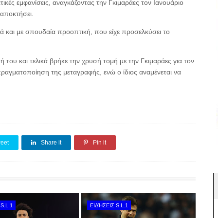
ικές εμφανίσεις, αναγκάζοντας την Γκιμαράες τον Ιανουάριο
 αποκτήσει.
λά και με σπουδαία προοπτική, που είχε προσελκύσει το
 του και τελικά βρήκε την χρυσή τομή με την Γκιμαράες για τον
ραγματοποίηση της μεταγραφής, ενώ ο ίδιος αναμένεται να
eet
Share it
Pin it
S.L.1
ΕΙΔΉΣΕΙΣ S.L.1