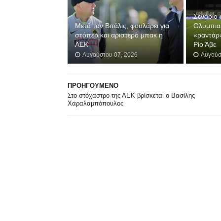
Σενάριο 
Μετά τον Βιτάλις, φουλάρει για
Ολυμπια
στόπερ και αριστερό μπακ η
«ραντάρ
ΑΕΚ
Ρίο Άβε
Αυγούστου 07, 2026
Αυγούσ
ΠΡΟΗΓΟΥΜΕΝΟ
Στο στόχαστρο της ΑΕΚ βρίσκεται ο Βασίλης
Χαραλαμπόπουλος