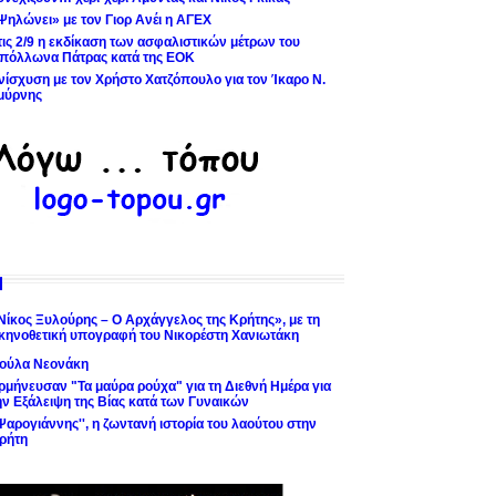
Ψηλώνει» με τον Γιορ Ανέι η ΑΓΕΧ
τις 2/9 η εκδίκαση των ασφαλιστικών μέτρων του
πόλλωνα Πάτρας κατά της ΕΟΚ
νίσχυση με τον Χρήστο Χατζόπουλο για τον Ίκαρο Ν.
μύρνης
Νίκος Ξυλούρης – Ο Αρχάγγελος της Κρήτης», με τη
κηνοθετική υπογραφή του Νικορέστη Χανιωτάκη
ούλα Νεονάκη
ρμήνευσαν "Τα μαύρα ρούχα" για τη Διεθνή Ημέρα για
ην Εξάλειψη της Βίας κατά των Γυναικών
'Ψαρογιάννης'', η ζωντανή ιστορία του λαούτου στην
ρήτη