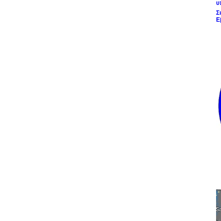
υ
Σ
Ε