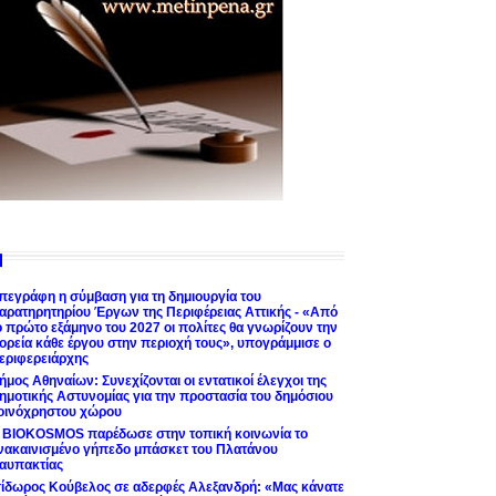
πεγράφη η σύμβαση για τη δημιουργία του
αρατηρητηρίου Έργων της Περιφέρειας Αττικής - «Από
ο πρώτο εξάμηνο του 2027 οι πολίτες θα γνωρίζουν την
ορεία κάθε έργου στην περιοχή τους», υπογράμμισε ο
εριφερειάρχης
ήμος Αθηναίων: Συνεχίζονται οι εντατικοί έλεγχοι της
ημοτικής Αστυνομίας για την προστασία του δημόσιου
οινόχρηστου χώρου
 BIOKOSMOS παρέδωσε στην τοπική κοινωνία το
νακαινισμένο γήπεδο μπάσκετ του Πλατάνου
αυπακτίας
σίδωρος Κούβελος σε αδερφές Αλεξανδρή: «Μας κάνατε