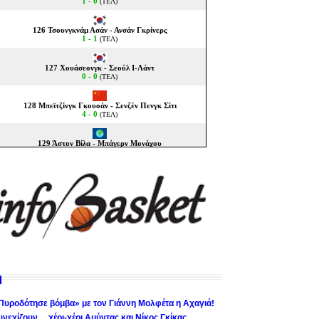
Πυροδότησε βόμβα» με τον Γιάννη Μολφέτα η Αχαγιά!
υνεχίζουν… χέρι-χέρι Αμύντας και Νίκος Γκίκας