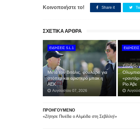
Κοινοποιήστε το!
Share it
Tw
ΣΧΕΤΙΚΑ ΑΡΘΡΑ
ΕΙΔΉΣΕΙΣ S.L.1
ΕΙΔΉΣΕΙΣ 
Σενάριο 
Μετά τον Βιτάλις, φουλάρει για
Ολυμπια
στόπερ και αριστερό μπακ η
«ραντάρ
ΑΕΚ
Ρίο Άβε
Αυγούστου 07, 2026
Αυγούσ
ΠΡΟΗΓΟΥΜΕΝΟ
«Ζήτησε Πινέδα ο Αλμέιδα στη Σεβίλλη!»