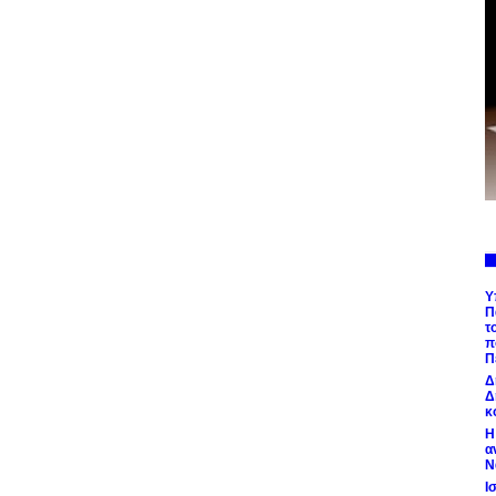
Υ
Π
τ
π
Π
Δ
Δ
κ
Η
α
Ν
Ι