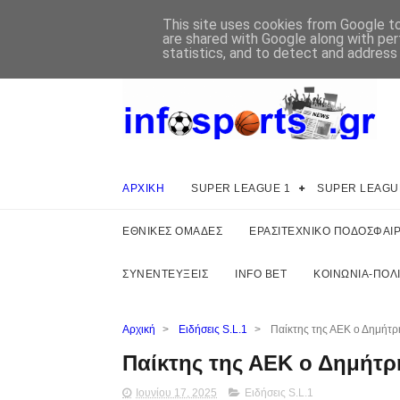
This site uses cookies from Google to 
are shared with Google along with per
statistics, and to detect and address
ΑΡΧΙΚΗ
SUPER LEAGUE 1
SUPER LEAGU
ΕΘΝΙΚΕΣ ΟΜΑΔΕΣ
ΕΡΑΣΙΤΕΧΝΙΚΟ ΠΟΔΟΣΦΑΙ
ΣΥΝΕΝΤΕΥΞΕΙΣ
INFO BET
ΚΟΙΝΩΝΙΑ-ΠΟΛΙ
Αρχική
>
Ειδήσεις S.L.1
>
Παίκτης της ΑΕΚ ο Δημήτ
Παίκτης της ΑΕΚ ο Δημήτ
Ιουνίου 17, 2025
Ειδήσεις S.L.1