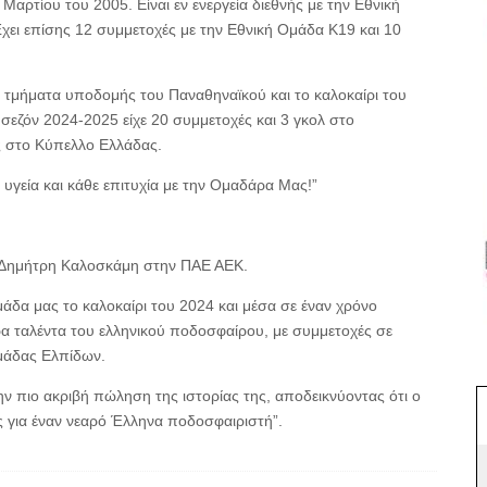
αρτίου του 2005. Είναι εν ενεργεία διεθνής με την Εθνική
χει επίσης 12 συμμετοχές με την Εθνική Ομάδα Κ19 και 10
 τμήματα υποδομής του Παναθηναϊκού και το καλοκαίρι του
εζόν 2024-2025 είχε 20 συμμετοχές και 3 γκολ στο
ς στο Κύπελλο Ελλάδας.
υγεία και κάθε επιτυχία με την Ομαδάρα Μας!”
 Δημήτρη Καλοσκάμη στην ΠΑΕ ΑΕΚ.
δα μας το καλοκαίρι του 2024 και μέσα σε έναν χρόνο
ρα ταλέντα του ελληνικού ποδοσφαίρου, με συμμετοχές σε
ομάδας Ελπίδων.
 πιο ακριβή πώληση της ιστορίας της, αποδεικνύοντας ότι ο
ς για έναν νεαρό Έλληνα ποδοσφαιριστή”.