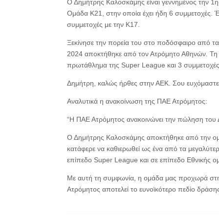
Ο Δημήτρης Καλοσκάμης είναι γεννημένος την 1η Μ
Ομάδα Κ21, στην οποία έχει ήδη 6 συμμετοχές. Έ
συμμετοχές με την Κ17.
Ξεκίνησε την πορεία του στο ποδόσφαιρο από τα
2024 αποκτήθηκε από τον Ατρόμητο Αθηνών. Τη σ
πρωτάθλημα της Super League και 3 συμμετοχέ
Δημήτρη, καλώς ήρθες στην ΑΕΚ. Σου ευχόμαστε 
Αναλυτικά η ανακοίνωση της ΠΑΕ Ατρόμητος:
“Η ΠΑΕ Ατρόμητος ανακοινώνει την πώληση του
Ο Δημήτρης Καλοσκάμης αποκτήθηκε από την ομά
κατάφερε να καθιερωθεί ως ένα από τα μεγαλύτε
επίπεδο Super League και σε επίπεδο Εθνικής 
Με αυτή τη συμφωνία, η ομάδα μας προχωρά στην
Ατρόμητος αποτελεί το ευνοϊκότερο πεδίο δράση