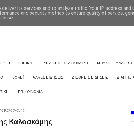
deliver its services and to analyze traffic. Your IP address and
formance and security metrics to ensure quality of service, ge
 abuse.
E 2
Γ ΕΘΝΙΚΗ
ΓΥΝΑΙΚΕΙΟ ΠΟΔΟΣΦΑΙΡΟ
ΜΠΑΣΚΕΤ ΑΝΔΡΩΝ
ΡΟ
ΒΟΛΕΪ
ΑΛΛΕΣ ΕΙΔΗΣΕΙΣ
ΔΙΕΘΝΕΙΣ ΕΙΔΗΣΕΙΣ
ΔΙΑΙΤΗΣΙ
ΤΙΚΗ
ΕΠΙΚΟΙΝΩΝΙΑ
ρης Καλοσκάμης
ρης Καλοσκάμης