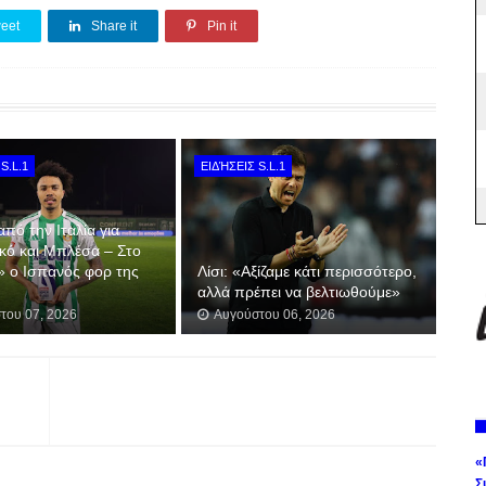
eet
Share it
Pin it
S.L.1
ΕΙΔΉΣΕΙΣ S.L.1
από την Ιταλία για
κό και Μπλέσα – Στο
» ο Ισπανός φορ της
Λίσι: «Αξίζαμε κάτι περισσότερο,
αλλά πρέπει να βελτιωθούμε»
του 07, 2026
Αυγούστου 06, 2026
«
Σ