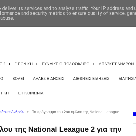
deliver its services and to analyze traffic. Your IP address and
formance and security metrics to ensure quality of service, ge
 abuse.
E 2
Γ ΕΘΝΙΚΗ
ΓΥΝΑΙΚΕΙΟ ΠΟΔΟΣΦΑΙΡΟ
ΜΠΑΣΚΕΤ ΑΝΔΡΩΝ
ΡΟ
ΒΟΛΕΪ
ΑΛΛΕΣ ΕΙΔΗΣΕΙΣ
ΔΙΕΘΝΕΙΣ ΕΙΔΗΣΕΙΣ
ΔΙΑΙΤΗΣΙ
ΤΙΚΗ
ΕΠΙΚΟΙΝΩΝΙΑ
άσκετ Ανδρών
>
Το πρόγραμμα του 2ου ομίλου της National Leaague
ου της National Leaague 2 για την