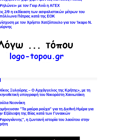
Ψηλώνει» με τον Γιορ Ανέι η ΑΓΕΧ
τις 2/9 η εκδίκαση των ασφαλιστικών μέτρων του
πόλλωνα Πάτρας κατά της ΕΟΚ
νίσχυση με τον Χρήστο Χατζόπουλο για τον Ίκαρο Ν.
μύρνης
Νίκος Ξυλούρης – Ο Αρχάγγελος της Κρήτης», με τη
κηνοθετική υπογραφή του Νικορέστη Χανιωτάκη
ούλα Νεονάκη
ρμήνευσαν "Τα μαύρα ρούχα" για τη Διεθνή Ημέρα για
ην Εξάλειψη της Βίας κατά των Γυναικών
'Ψαρογιάννης'', η ζωντανή ιστορία του λαούτου στην
ρήτη