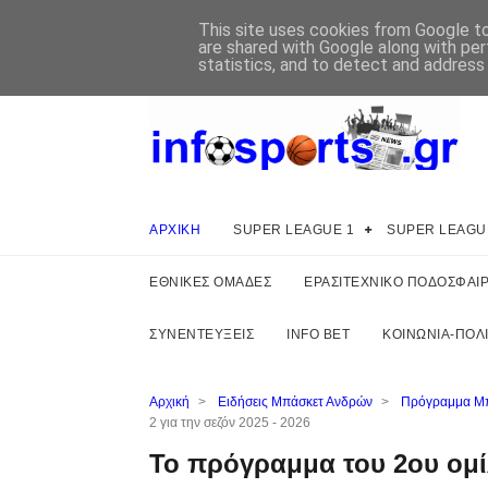
This site uses cookies from Google to 
are shared with Google along with per
statistics, and to detect and address
ΑΡΧΙΚΗ
SUPER LEAGUE 1
SUPER LEAGU
ΕΘΝΙΚΕΣ ΟΜΑΔΕΣ
ΕΡΑΣΙΤΕΧΝΙΚΟ ΠΟΔΟΣΦΑΙ
ΣΥΝΕΝΤΕΥΞΕΙΣ
INFO BET
ΚΟΙΝΩΝΙΑ-ΠΟΛΙ
Αρχική
>
Ειδήσεις Μπάσκετ Ανδρών
>
Πρόγραμμα Μπ
2 για την σεζόν 2025 - 2026
Το πρόγραμμα του 2ου ομίλ