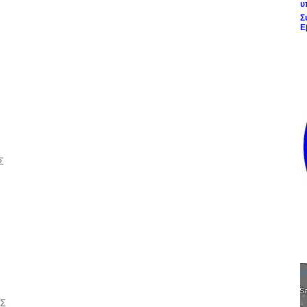
υ
Σ
Ε
Σ
ΗΣ