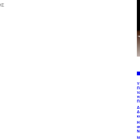
ΗΣ
Υ
Π
τ
π
Π
Δ
Δ
κ
Η
α
Ν
Ι