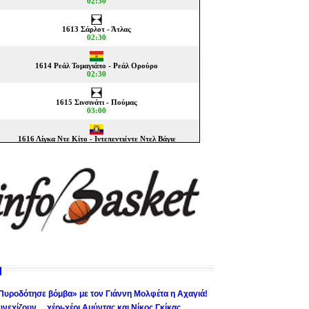
Πυροδότησε βόμβα» με τον Γιάννη Μολφέτα η Αχαγιά!
υνεχίζουν… χέρι-χέρι Αμύντας και Νίκος Γκίκας