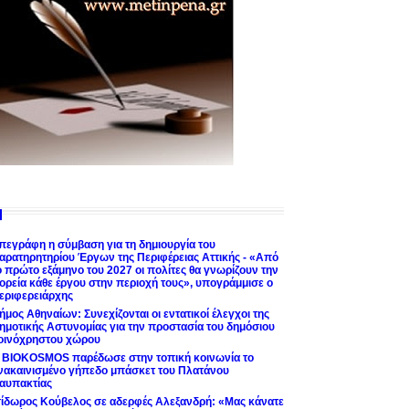
πεγράφη η σύμβαση για τη δημιουργία του
αρατηρητηρίου Έργων της Περιφέρειας Αττικής - «Από
ο πρώτο εξάμηνο του 2027 οι πολίτες θα γνωρίζουν την
ορεία κάθε έργου στην περιοχή τους», υπογράμμισε ο
εριφερειάρχης
ήμος Αθηναίων: Συνεχίζονται οι εντατικοί έλεγχοι της
ημοτικής Αστυνομίας για την προστασία του δημόσιου
οινόχρηστου χώρου
 BIOKOSMOS παρέδωσε στην τοπική κοινωνία το
νακαινισμένο γήπεδο μπάσκετ του Πλατάνου
αυπακτίας
σίδωρος Κούβελος σε αδερφές Αλεξανδρή: «Μας κάνατε