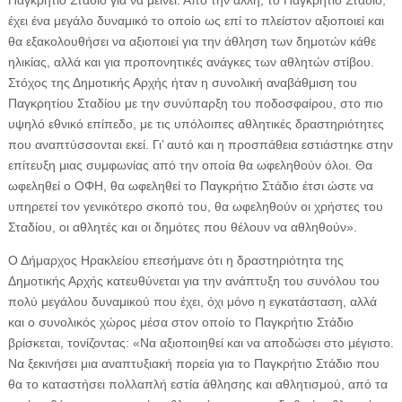
Παγκρήτιο Στάδιο για να μείνει. Από την άλλη, το Παγκρήτιο Στάδιο,
έχει ένα μεγάλο δυναμικό το οποίο ως επί το πλείστον αξιοποιεί και
θα εξακολουθήσει να αξιοποιεί για την άθληση των δημοτών κάθε
ηλικίας, αλλά και για προπονητικές ανάγκες των αθλητών στίβου.
Στόχος της Δημοτικής Αρχής ήταν η συνολική αναβάθμιση του
Παγκρητίου Σταδίου με την συνύπαρξη του ποδοσφαίρου, στο πιο
υψηλό εθνικό επίπεδο, με τις υπόλοιπες αθλητικές δραστηριότητες
που αναπτύσσονται εκεί. Γι’ αυτό και η προσπάθεια εστιάστηκε στην
επίτευξη μιας συμφωνίας από την οποία θα ωφεληθούν όλοι. Θα
ωφεληθεί ο ΟΦΗ, θα ωφεληθεί το Παγκρήτιο Στάδιο έτσι ώστε να
υπηρετεί τον γενικότερο σκοπό του, θα ωφεληθούν οι χρήστες του
Σταδίου, οι αθλητές και οι δημότες που θέλουν να αθληθούν».
Ο Δήμαρχος Ηρακλείου επεσήμανε ότι η δραστηριότητα της
Δημοτικής Αρχής κατευθύνεται για την ανάπτυξη του συνόλου του
πολύ μεγάλου δυναμικού που έχει, όχι μόνο η εγκατάσταση, αλλά
και ο συνολικός χώρος μέσα στον οποίο το Παγκρήτιο Στάδιο
βρίσκεται, τονίζοντας: «Να αξιοποιηθεί και να αποδώσει στο μέγιστο.
Να ξεκινήσει μια αναπτυξιακή πορεία για το Παγκρήτιο Στάδιο που
θα το καταστήσει πολλαπλή εστία άθλησης και αθλητισμού, από τα