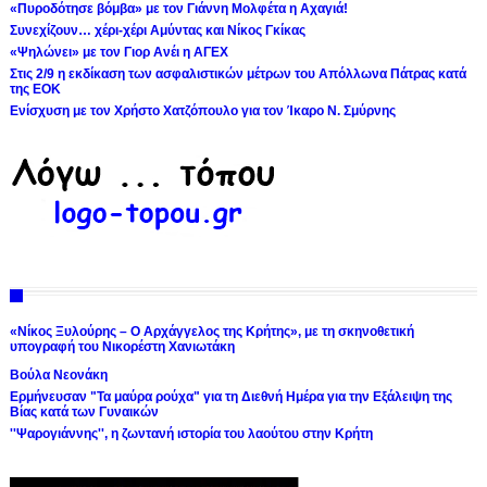
«Πυροδότησε βόμβα» με τον Γιάννη Μολφέτα η Αχαγιά!
Συνεχίζουν… χέρι-χέρι Αμύντας και Νίκος Γκίκας
«Ψηλώνει» με τον Γιορ Ανέι η ΑΓΕΧ
Στις 2/9 η εκδίκαση των ασφαλιστικών μέτρων του Απόλλωνα Πάτρας κατά
της ΕΟΚ
Ενίσχυση με τον Χρήστο Χατζόπουλο για τον Ίκαρο Ν. Σμύρνης
«Νίκος Ξυλούρης – Ο Αρχάγγελος της Κρήτης», με τη σκηνοθετική
υπογραφή του Νικορέστη Χανιωτάκη
Βούλα Νεονάκη
Ερμήνευσαν "Τα μαύρα ρούχα" για τη Διεθνή Ημέρα για την Εξάλειψη της
Βίας κατά των Γυναικών
''Ψαρογιάννης'', η ζωντανή ιστορία του λαούτου στην Κρήτη