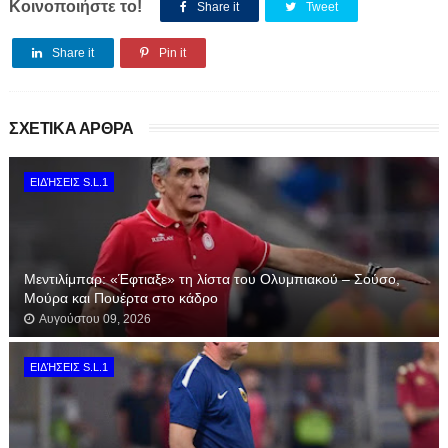
Κοινοποιήστε το!
Share it
Tweet
Share it
Pin it
ΣΧΕΤΙΚΑ ΑΡΘΡΑ
ΕΙΔΉΣΕΙΣ S.L.1
Μεντιλίμπαρ: «Έφτιαξε» τη λίστα του Ολυμπιακού – Σούσο,
Μούρα και Πουέρτα στο κάδρο
Αυγούστου 09, 2026
ΕΙΔΉΣΕΙΣ S.L.1