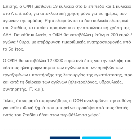
Επίσης, ο ΟΦΗ μισθώνει 19 κυλικεία στο Β’ επίπεδο και 1 κυλικείο
στο Α’ επίπεδο, για αποκλειστική χρήση μόνο για τις ημέρες των
αγώνων της ομάδας. Ρητά εξαιρούνται τα δυο κυλικεία εξωτερικά
του Σταδίου, τα οποία παραμένουν στην αποκλειστική χρήση της
ΑΑΗ. Για κάθε κυλικείο, ο ΟΦΗ θα καταβάλλει μίσθωμα 200 ευρώ /
αγώνα / θύρα, με επιβάρυνση τιμαριθμικής αναπροσαρμογής από
το 5ο έτος.
Ο ΟΦΗ θα καταβάλλει 12.0000 ευρώ ανά έτος για την κάλυψη του
κόστους ηλεκτροφωτισμού των αγώνων και των αμοιβών των
εργαζομένων υποστήριξης της λειτουργίας της εγκατάστασης, προ
και κατά τη διάρκεια των αγώνων (ηλεκτρολόγος, υδραυλικός,
συντηρητής, IT, κ.α.).
Τέλος, όπως ρητά συμφωνήθηκε, ο ΟΦΗ αναλαμβάνει την ευθύνη
για κάθε πιθανή ζημιά που μπορεί να προκύψει από τους θεατές
εντός του Σταδίου ή/και στον περιβάλλοντα χώρο”.