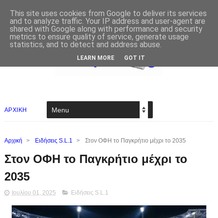
This site uses cookies from Google to deliver its services
and to analyze traffic. Your IP address and user-agent are
shared with Google along with performance and security
metrics to ensure quality of service, generate usage
statistics, and to detect and address abuse.
LEARN MORE
GOT IT
ΑΡΧΙΚΗ
Αρχική
>
Ειδήσεις S.L.1
>
Στον ΟΦΗ το Παγκρήτιο μέχρι το 2035
Στον ΟΦΗ το Παγκρήτιο μέχρι το
2035
Ιουλίου 01, 2025
Ειδήσεις S.L.1