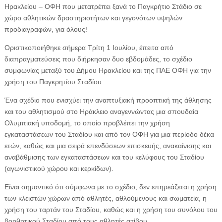
Ηρακλείου – ΟΦΗ που μετατρέπει ξανά το Παγκρήτιο Στάδιο σε
χώρο αθλητικών δραστηριοτήτων και γεγονότων υψηλών
προδιαγραφών, για όλους!
Οριστικοποιήθηκε σήμερα Τρίτη 1 Ιουλίου, έπειτα από
διαπραγματεύσεις που διήρκησαν δυο εβδομάδες, το σχέδιο
συμφωνίας μεταξύ του Δήμου Ηρακλείου και της ΠΑΕ ΟΦΗ για την
χρήση του Παγκρητίου Σταδίου.
Ένα σχέδιο που ενισχύει την αναπτυξιακή προοπτική της άθλησης
και του αθλητισμού στο Ηράκλειο αναγεννώντας μια σπουδαία
Ολυμπιακή υποδομή, το οποίο προβλέπει την χρήση
εγκαταστάσεων του Σταδίου και από τον ΟΦΗ για μια περίοδο δέκα
ετών, καθώς και μια σειρά επενδύσεων επισκευής, ανακαίνισης και
αναβάθμισης των εγκαταστάσεων και του κελύφους του Σταδίου
(αγωνιστικού χώρου και κερκίδων).
Είναι σημαντικό ότι σύμφωνα με το σχέδιο, δεν επηρεάζεται η χρήση
των κλειστών χώρων από αθλητές, αθλούμενους και σωματεία, η
χρήση του ταρτάν του Σταδίου, καθώς και η χρήση του συνόλου του
βοηθητικού Σταδίου από τους αθλητές στίβου.