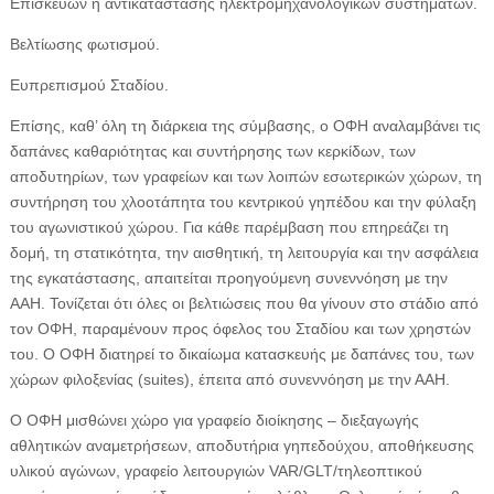
Επισκευών ή αντικατάστασης ηλεκτρομηχανολογικών συστημάτων.
Βελτίωσης φωτισμού.
Ευπρεπισμού Σταδίου.
Επίσης, καθ’ όλη τη διάρκεια της σύμβασης, ο ΟΦΗ αναλαμβάνει τις
δαπάνες καθαριότητας και συντήρησης των κερκίδων, των
αποδυτηρίων, των γραφείων και των λοιπών εσωτερικών χώρων, τη
συντήρηση του χλοοτάπητα του κεντρικού γηπέδου και την φύλαξη
του αγωνιστικού χώρου. Για κάθε παρέμβαση που επηρεάζει τη
δομή, τη στατικότητα, την αισθητική, τη λειτουργία και την ασφάλεια
της εγκατάστασης, απαιτείται προηγούμενη συνεννόηση με την
ΑΑΗ. Τονίζεται ότι όλες οι βελτιώσεις που θα γίνουν στο στάδιο από
τον ΟΦΗ, παραμένουν προς όφελος του Σταδίου και των χρηστών
του. Ο ΟΦΗ διατηρεί το δικαίωμα κατασκευής με δαπάνες του, των
χώρων φιλοξενίας (suites), έπειτα από συνεννόηση με την ΑΑΗ.
Ο ΟΦΗ μισθώνει χώρο για γραφείο διοίκησης – διεξαγωγής
αθλητικών αναμετρήσεων, αποδυτήρια γηπεδούχου, αποθήκευσης
υλικού αγώνων, γραφείο λειτουργιών VAR/GLT/τηλεοπτικού