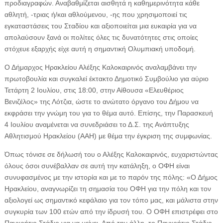
προδιαγραφών. Αναβαθμίζεται αισθητά η καθημερινότητα κάθε
αθλητή, -τριας ή/και αθλούμενου, -ης που χρησιμοποιεί τις
εγκαταστάσεις του Σταδίου και αξιοποιείται μια ευκαιρία για να
απολαύσουν ξανά οι πολίτες όλες τις δυνατότητες στις οποίες
στόχευε εξαρχής είχε αυτή η σημαντική Ολυμπιακή υποδομή.
Ο Δήμαρχος Ηρακλείου Αλέξης Καλοκαιρινός αναλαμβάνει την
πρωτοβουλία και συγκαλεί έκτακτο Δημοτικό Συμβούλιο για αύριο
Τετάρτη 2 Ιουλίου, στις 18:00, στην Αίθουσα «Ελευθέριος
Βενιζέλος» της Λότζια, ώστε το ανώτατο όργανο του Δήμου να
εκφράσει την γνώμη του για το θέμα αυτό. Επίσης, την Παρασκευή
4 Ιουλίου αναμένεται να συνεδριάσει το Δ.Σ. της Ανάπτυξης
Αθλητισμού Ηρακλείου (ΑΑΗ) με θέμα την έγκριση της συμφωνίας.
Όπως τόνισε σε δήλωσή του ο Αλέξης Καλοκαιρινός, ευχαριστώντας
όλους όσοι συνέβαλλαν σε αυτή την κατάληξη, ο ΟΦΗ είναι
συνυφασμένος με την ιστορία και με το παρόν της πόλης: «Ο Δήμος
Ηρακλείου, αναγνωρίζει τη σημασία του ΟΦΗ για την πόλη και τον
αξιολογεί ως σημαντικό κεφάλαιο για τον τόπο μας, και μάλιστα στην
συγκυρία των 100 ετών από την ίδρυσή του. Ο ΟΦΗ επιστρέφει στο