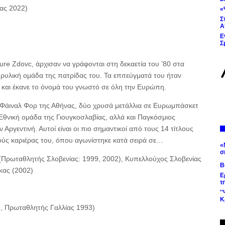
ίας 2022)
«
Σ
Α
Ε
Σ
ure Zdovc, άρχισαν να γράφονται στη δεκαετία του ’80 στα
θρυλική ομάδα της πατρίδας του. Τα επιτεύγματά του ήταν
 και έκανε το όνομά του γνωστό σε όλη την Ευρώπη.
Φάιναλ Φορ της Αθήνας, δύο χρυσά μετάλλια σε Ευρωμπάσκετ
Εθνική ομάδα της Γιουγκοσλαβίας, αλλά και Παγκόσμιος
γεντινή. Αυτοί είναι οι πιο σημαντικοί από τους 14 τίτλους
τούς καριέρας του, όπου αγωνίστηκε κατά σειρά σε…
«
σ
a (Πρωταθλητής Σλοβενίας: 1999, 2002), Κυπελλούχος Σλοβενίας
Β
κας (2002)
Ε
τ
'
Κ
, Πρωταθλητής Γαλλίας 1993)