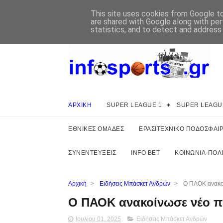
This site uses cookies from Google to 
are shared with Google along with per
statistics, and to detect and address
ΑΡΧΙΚΗ
SUPER LEAGUE 1
SUPER LEAGU
ΕΘΝΙΚΕΣ ΟΜΑΔΕΣ
ΕΡΑΣΙΤΕΧΝΙΚΟ ΠΟΔΟΣΦΑΙ
ΣΥΝΕΝΤΕΥΞΕΙΣ
INFO BET
ΚΟΙΝΩΝΙΑ-ΠΟΛΙ
Αρχική
>
Ειδήσεις Μπάσκετ Ανδρών
>
Ο ΠΑΟΚ ανακοί
Ο ΠΑΟΚ ανακοίνωσε νέο πρ
Ιουλίου 01, 2025
Ειδήσεις Μπάσκετ Ανδρών