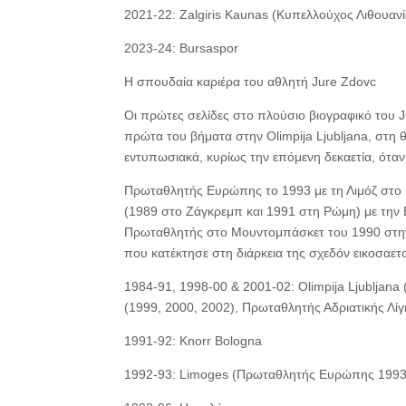
2021-22: Zalgiris Kaunas (Κυπελλούχος Λιθουαν
2023-24: Bursaspor
Η σπουδαία καριέρα του αθλητή Jure Zdovc
Οι πρώτες σελίδες στο πλούσιο βιογραφικό του J
πρώτα του βήματα στην Olimpija Ljubljana, στη 
εντυπωσιακά, κυρίως την επόμενη δεκαετία, όταν
Πρωταθλητής Ευρώπης το 1993 με τη Λιμόζ στο 
(1989 στο Ζάγκρεμπ και 1991 στη Ρώμη) με την 
Πρωταθλητής στο Μουντομπάσκετ του 1990 στην Αρ
που κατέκτησε στη διάρκεια της σχεδόν εικοσαε
1984-91, 1998-00 & 2001-02: Olimpija Ljubljan
(1999, 2000, 2002), Πρωταθλητής Αδριατικής Λίγ
1991-92: Knorr Bologna
1992-93: Limoges (Πρωταθλητής Ευρώπης 1993