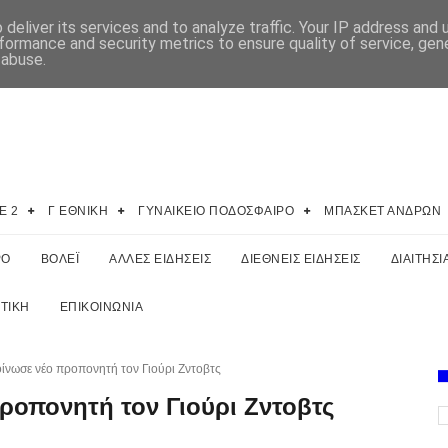
deliver its services and to analyze traffic. Your IP address and
formance and security metrics to ensure quality of service, ge
 abuse.
E 2
Γ ΕΘΝΙΚΗ
ΓΥΝΑΙΚΕΙΟ ΠΟΔΟΣΦΑΙΡΟ
ΜΠΑΣΚΕΤ ΑΝΔΡΩΝ
ΡΟ
ΒΟΛΕΪ
ΑΛΛΕΣ ΕΙΔΗΣΕΙΣ
ΔΙΕΘΝΕΙΣ ΕΙΔΗΣΕΙΣ
ΔΙΑΙΤΗΣΙ
ΤΙΚΗ
ΕΠΙΚΟΙΝΩΝΙΑ
νωσε νέο προπονητή τον Γιούρι Ζντοβτς
οπονητή τον Γιούρι Ζντοβτς