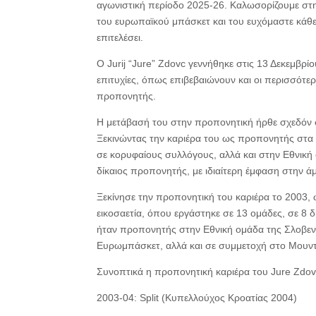
αγωνιστική περίοδο 2025-26. Καλωσορίζουμε στη
του ευρωπαϊκού μπάσκετ και του ευχόμαστε κάθε 
επιτελέσει.
Ο Jurij “Jure” Zdovc γεννήθηκε στις 13 Δεκεμβρί
επιτυχίες, όπως επιβεβαιώνουν και οι περισσότερ
προπονητής.
Η μετάβασή του στην προπονητική ήρθε σχεδόν φ
Ξεκινώντας την καριέρα του ως προπονητής στα 
σε κορυφαίους συλλόγους, αλλά και στην Εθνική 
δίκαιος προπονητής, με ιδιαίτερη έμφαση στην άμ
Ξεκίνησε την προπονητική του καριέρα το 2003,
εικοσαετία, όπου εργάστηκε σε 13 ομάδες, σε 8 δ
ήταν προπονητής στην Εθνική ομάδα της Σλοβενί
Ευρωμπάσκετ, αλλά και σε συμμετοχή στο Μουντ
Συνοπτικά η προπονητική καριέρα του Jure Zdo
2003-04: Split (Κυπελλούχος Κροατίας 2004)