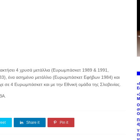
ατακτήσει 4 χρυσά μετάλλια (Ευρωμπάσκετ 1989 & 1991,
), ένα ασημένιο μετάλλιο (Ευρωμπάσκετ Εφήβων 1984) και
«
χε σε 4 Ευρωμπάσκετ και με την Εθνική ομάδα της Σλοβενίας.
Ε
«
BA.
Μ
Ο
σ
Ο
Π
eet
Share it
Pin it
4
Υ
Π
τ