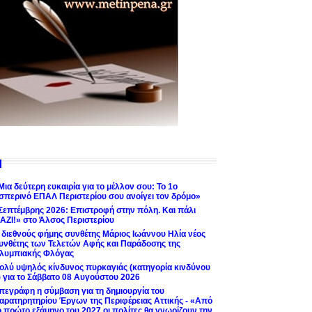
Μια δεύτερη ευκαιρία για το μέλλον σου: Το 1ο
σπερινό ΕΠΑΛ Περιστερίου σου ανοίγει τον δρόμο»
Σεπτέμβρης 2026: Επιστροφή στην πόλη. Και πάλι
ΑΖΙ!» στο Άλσος Περιστερίου
 διεθνούς φήμης συνθέτης Μάριος Ιωάννου Ηλία νέος
υνθέτης των Τελετών Αφής και Παράδοσης της
λυμπιακής Φλόγας
ολύ υψηλός κίνδυνος πυρκαγιάς (κατηγορία κινδύνου
) για το Σάββατο 08 Αυγούστου 2026
πεγράφη η σύμβαση για τη δημιουργία του
αρατηρητηρίου Έργων της Περιφέρειας Αττικής - «Από
ο πρώτο εξάμηνο του 2027 οι πολίτες θα γνωρίζουν την