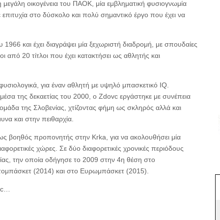
 μεγάλη οικογένεια του ΠΑΟΚ, μία εμβληματική φυσιογνωμία
επιτυχία στο δύσκολο και πολύ σημαντικό έργο που έχει να
ου 1966 και έχει διαγράψει μία ξεχωριστή διαδρομή, με σπουδαίες
οι από 20 τίτλοι που έχει κατακτήσει ως αθλητής και
υσιολογικά, για έναν αθλητή με υψηλό μπασκετικό IQ.
μέσα της δεκαετίας του 2000, ο Zdovc εργάστηκε με συνέπεια
ομάδα της Σλοβενίας, χτίζοντας φήμη ως σκληρός αλλά και
υνα και στην πειθαρχία.
 ως βοηθός προπονητής στην Κrka, για να ακολουθήσει μία
ιαφορετικές χώρες. Σε δύο διαφορετικές χρονικές περιόδους
ας, την οποία οδήγησε το 2009 στην 4η θέση στο
ομπάσκετ (2014) και στο Ευρωμπάσκετ (2015).
vc…