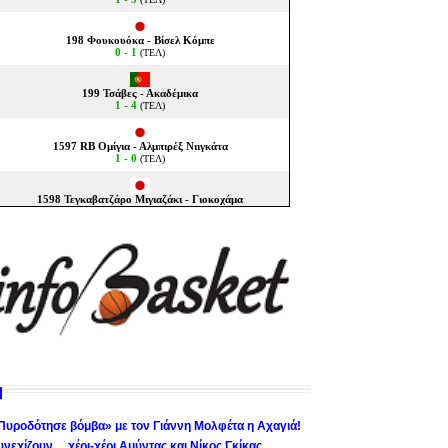
Πυροδότησε βόμβα» με τον Γιάννη Μολφέτα η Αχαγιά!
υνεχίζουν… χέρι-χέρι Αμύντας και Νίκος Γκίκας