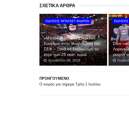
ΣΧΕΤΙΚΑ ΑΡΘΡΑ
ΕΙΔΉΣΕΙΣ ΜΠΆΣΚΕΤ ΑΝΔΡΏΝ
ΕΙΔΉΣΕΙ
«Μπλόκο» από το Ελεγκτικό
Συνέδριο στην αναβάθμιση του
Στον «α
ΣΕΦ – Ξανά σε διαγωνισμό το
Λαρεντζά
έργο των 25 εκατ. ευρώ
γκαρντ 
Αυγούστου 08, 2026
Αυγούσ
ΠΡΟΗΓΟΥΜΕΝΟ
Ο καιρός για σήμερα Τρίτη 1 Ιουλίου