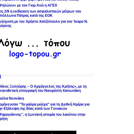
Ψηλώνει» με τον Γιορ Ανέι η ΑΓΕΧ
τις 2/9 η εκδίκαση των ασφαλιστικών μέτρων του
πόλλωνα Πάτρας κατά της ΕΟΚ
νίσχυση με τον Χρήστο Χατζόπουλο για τον Ίκαρο Ν.
μύρνης
Νίκος Ξυλούρης – Ο Αρχάγγελος της Κρήτης», με τη
κηνοθετική υπογραφή του Νικορέστη Χανιωτάκη
ούλα Νεονάκη
ρμήνευσαν "Τα μαύρα ρούχα" για τη Διεθνή Ημέρα για
ην Εξάλειψη της Βίας κατά των Γυναικών
'Ψαρογιάννης'', η ζωντανή ιστορία του λαούτου στην
ρήτη