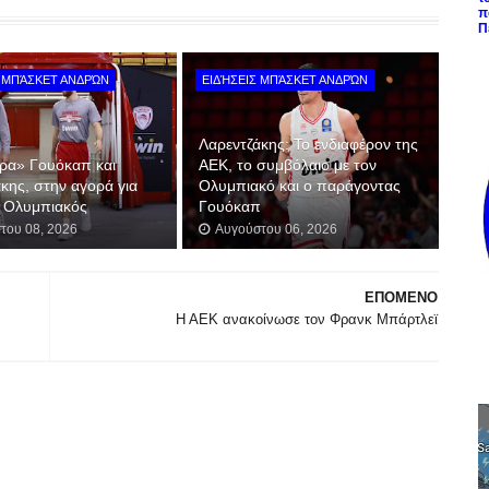
π
Π
Σ ΜΠΆΣΚΕΤ ΑΝΔΡΏΝ
ΕΙΔΉΣΕΙΣ ΜΠΆΣΚΕΤ ΑΝΔΡΏΝ
Λαρεντζάκης: Το ενδιαφέρον της
έρα» Γουόκαπ και
ΑΕΚ, το συμβόλαιο με τον
κης, στην αγορά για
Ολυμπιακό και ο παράγοντας
ο Ολυμπιακός
Γουόκαπ
του 08, 2026
Αυγούστου 06, 2026
ΕΠΟΜΕΝΟ
Η ΑΕΚ ανακοίνωσε τον Φρανκ Μπάρτλεϊ