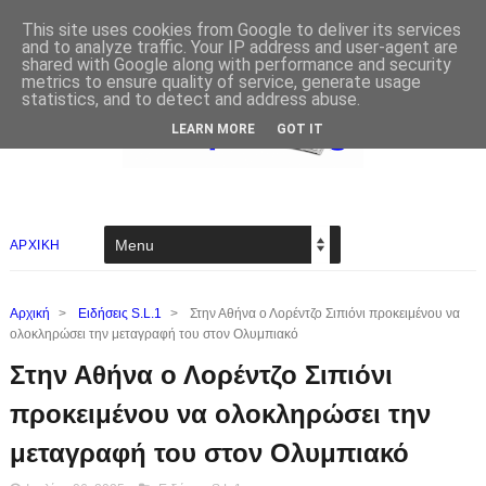
This site uses cookies from Google to deliver its services
and to analyze traffic. Your IP address and user-agent are
shared with Google along with performance and security
metrics to ensure quality of service, generate usage
statistics, and to detect and address abuse.
LEARN MORE
GOT IT
ΑΡΧΙΚΗ
Αρχική
>
Ειδήσεις S.L.1
>
Στην Αθήνα ο Λορέντζο Σιπιόνι προκειμένου να
ολοκληρώσει την μεταγραφή του στον Ολυμπιακό
Στην Αθήνα ο Λορέντζο Σιπιόνι
προκειμένου να ολοκληρώσει την
μεταγραφή του στον Ολυμπιακό