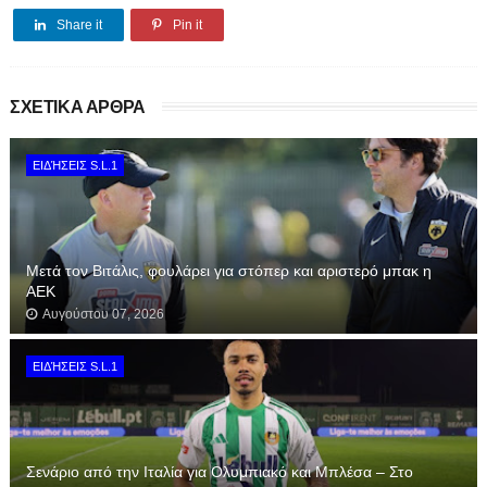
Share it
Pin it
ΣΧΕΤΙΚΑ ΑΡΘΡΑ
ΕΙΔΉΣΕΙΣ S.L.1
Μετά τον Βιτάλις, φουλάρει για στόπερ και αριστερό μπακ η
ΑΕΚ
Αυγούστου 07, 2026
ΕΙΔΉΣΕΙΣ S.L.1
Σενάριο από την Ιταλία για Ολυμπιακό και Μπλέσα – Στο