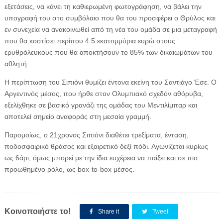
εξετάσεις, να κάνει τη καθιερωμένη φωτογράφηση, να βάλει την
υπογραφή του στο συμβόλαιο που θα του προσφέρει ο Θρύλος και
εν συνεχεία να ανακοινωθεί από τη νέα του ομάδα σε μια μεταγραφή
που θα κοστίσει περίπου 4.5 εκατομμύρια ευρώ στους
ερυθρόλευκους που θα αποκτήσουν το 85% των δικαιωμάτων του
αθλητή.
Η περίπτωση του Σιπιόνι θυμίζει έντονα εκείνη του Σαντιάγο Έσε. Ο
Αργεντινός μέσος, που ήρθε στον Ολυμπιακό σχεδόν αθόρυβα,
εξελίχθηκε σε βασικό γρανάζι της ομάδας του Μεντιλίμπαρ και
αποτελεί σημείο αναφοράς στη μεσαία γραμμή.
Παρομοίως, ο 21χρονος Σιπιόνι διαθέτει τρεξίματα, ένταση,
ποδοσφαιρικό θράσος και εξαιρετικό δεξί πόδι. Αγωνίζεται κυρίως
ως 6άρι, όμως μπορεί με την ίδια ευχέρεια να παίξει και σε πιο
προωθημένο ρόλο, ως box-to-box μέσος.
Κοινοποιήστε το!
Share it
Tweet