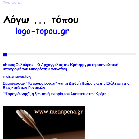
Φόρτωση...
«Νίκος Ξυλούρης – Ο Αρχάγγελος της Κρήτης», με τη σκηνοθετική
υπογραφή του Νικορέστη Χανιωτάκη
Βούλα Νεονάκη
Ερμήνευσαν "Τα μαύρα ρούχα" για τη Διεθνή Ημέρα για την Εξάλειψη της
Βίας κατά των Γυναικών
''Ψαρογιάννης'', η ζωντανή ιστορία του λαούτου στην Κρήτη