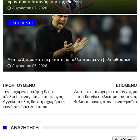
«ραντάρ» ο Ισπανός φορ της Ρίο Άβε
Αυγούστου 07, 2026
ΕΙΔΉΣΕΙΣ S.L.1
Λίσι: «Αξίζαμε κάτι περισσότερο, αλλά πρέπει να βελτιωθούμε»
Αυγούστου 06, 2026
ΠΡΟΗΓΟΥΜΕΝΟ
ΕΠΟΜΕΝΟ
Την ερχόμενη Τετάρτη 9/7, οι
Από... τα πανυγήρια στο άγχος με
αδελφοί Παναγιώτης και Γιώργος
το τι θα γίνει τελικά με τον Γιόνας
Αγγελόπουλος θα παραχωρήσουν
Βαλαντσιούνας στον Παναθηναϊκό
κοινή συνέντευξη Τύπου
ΑΝΑΖΗΤΗΣΗ