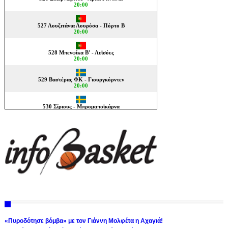
«Πυροδότησε βόμβα» με τον Γιάννη Μολφέτα η Αχαγιά!