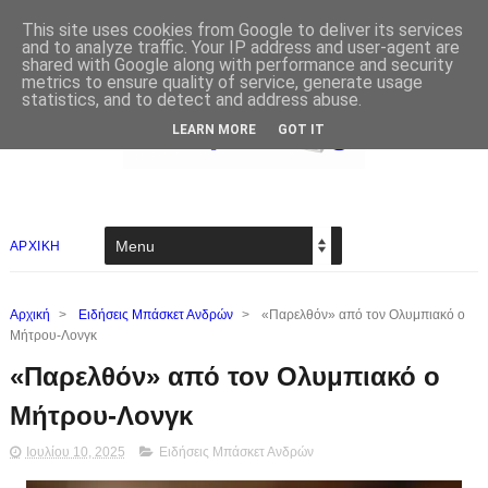
This site uses cookies from Google to deliver its services
and to analyze traffic. Your IP address and user-agent are
shared with Google along with performance and security
metrics to ensure quality of service, generate usage
statistics, and to detect and address abuse.
LEARN MORE
GOT IT
ΑΡΧΙΚΗ
Αρχική
>
Ειδήσεις Μπάσκετ Ανδρών
>
«Παρελθόν» από τον Ολυμπιακό ο
Μήτρου-Λονγκ
«Παρελθόν» από τον Ολυμπιακό ο
Μήτρου-Λονγκ
Ιουλίου 10, 2025
Ειδήσεις Μπάσκετ Ανδρών