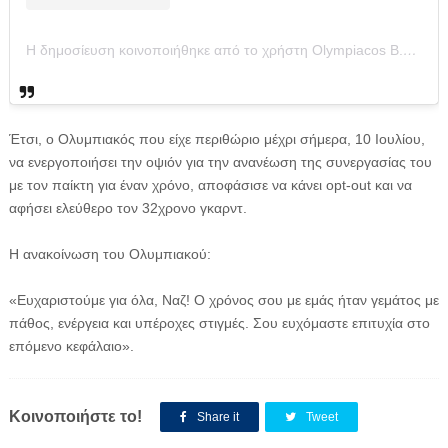
Η δημοσίευση κοινοποιήθηκε από το χρήστη Olympiacos B.C. (@olympiacosbc)
Έτσι, ο Ολυμπιακός που είχε περιθώριο μέχρι σήμερα, 10 Ιουλίου,
να ενεργοποιήσει την οψιόν για την ανανέωση της συνεργασίας του
με τον παίκτη για έναν χρόνο, αποφάσισε να κάνει opt-out και να
αφήσει ελεύθερο τον 32χρονο γκαρντ.
Η ανακοίνωση του Ολυμπιακού:
«Ευχαριστούμε για όλα, Ναζ! Ο χρόνος σου με εμάς ήταν γεμάτος με
πάθος, ενέργεια και υπέροχες στιγμές. Σου ευχόμαστε επιτυχία στο
επόμενο κεφάλαιο».
Κοινοποιήστε το!
Share it
Tweet