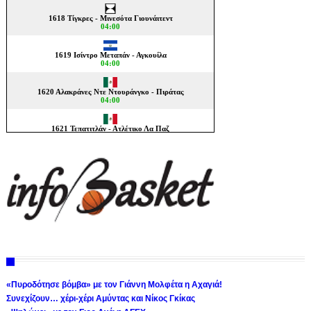
«Πυροδότησε βόμβα» με τον Γιάννη Μολφέτα η Αχαγιά!
Συνεχίζουν… χέρι-χέρι Αμύντας και Νίκος Γκίκας