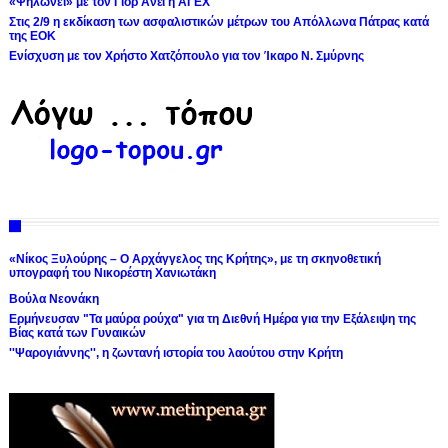
«Ψηλώνει» με τον Γιορ Ανέι η ΑΓΕΧ
Στις 2/9 η εκδίκαση των ασφαλιστικών μέτρων του Απόλλωνα Πάτρας κατά
της ΕΟΚ
Ενίσχυση με τον Χρήστο Χατζόπουλο για τον Ίκαρο Ν. Σμύρνης
«Νίκος Ξυλούρης – Ο Αρχάγγελος της Κρήτης», με τη σκηνοθετική
υπογραφή του Νικορέστη Χανιωτάκη
Βούλα Νεονάκη
Ερμήνευσαν "Τα μαύρα ρούχα" για τη Διεθνή Ημέρα για την Εξάλειψη της
Βίας κατά των Γυναικών
''Ψαρογιάννης'', η ζωντανή ιστορία του λαούτου στην Κρήτη