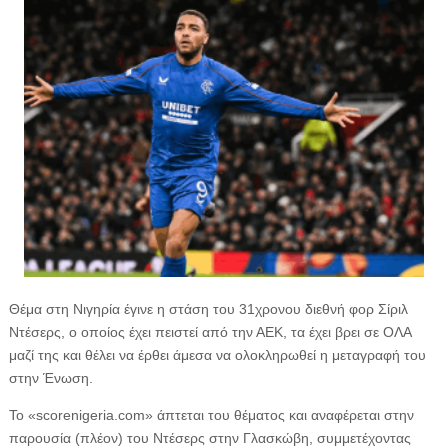
Θέμα στη Νιγηρία έγινε η στάση του 31χρονου διεθνή φορ Σίριλ
Ντέσερς, ο οποίος έχει πειστεί από την ΑΕΚ, τα έχει βρει σε ΟΛΑ
μαζί της και θέλει να έρθει άμεσα να ολοκληρωθεί η μεταγραφή του
στην Ένωση.
Το «scorenigeria.com» άπτεται του θέματος και αναφέρεται στην
παρουσία (πλέον) του Ντέσερς στην Γλασκώβη, συμμετέχοντας