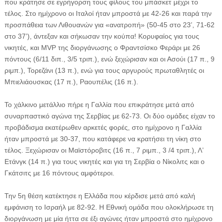
που κράτησε σε εγρήγορση τους φίλους του μπάσκετ μέχρι το
τέλος. Στο ημίχρονο οι Ιταλοί ήταν μπροστά με 42-26 και παρά την
προσπάθεια των Λιθουανών για «ανατροπή» (50-45 στο 23’, 71-62
στο 37’), άντεξαν και σήκωσαν την κούπα! Κορυφαίος για τους
νικητές, και MVP της διοργάνωσης ο Φραντσίσκο Φεράρι με 26
πόντους (6/11 διπ., 3/5 τριπ.), ενώ ξεχώρισαν και οι Ασούι (17 π., 9
ριμπ.), Τορεζάνι (13 π.), ενώ για τους αργυρούς πρωταθλητές οι
Μπιελιάουσκας (17 π.), Ραουπέλις (16 π.).
Το χάλκινο μετάλλιο πήρε η Γαλλία που επικράτησε μετά από
συναρπαστικό αγώνα της Σερβίας με 62-73. Οι δύο ομάδες είχαν το
προβάδισμα εκατέρωθεν αρκετές φορές, στο ημίχρονο η Γαλλία
ήταν μπροστά με 30-37, που κατάφερε να κρατήσει τη νίκη στο
τέλος. Ξεχώρισαν οι Μαϊστόροβιτς (16 π., 7 ριμπ., 3 /4 τριπ.), Λ’
Ετάνγκ (14 π.) για τους νικητές και για τη Σερβία ο Νίκολιτς και ο
Γκάτσιτς με 16 πόντους αμφότεροι.
Την 5η θέση κατέκτησε η Ελλάδα που κέρδισε μετά από καλή
εμφάνιση το Ισραήλ με 82-92. Η Εθνική ομάδα που ολοκλήρωσε τη
διοργάνωση με μία ήττα σε έξι αγώνες ήταν μπροστά στο ημίχρονο