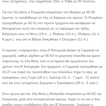
τους ηττημένους, που τερμάτισαν 10οι, ο Τσβικ με 20 πόντους.
Για την 11η θέση η Ρουμανία επικράτησε του Βελγίου με 66-58
έχοντας το προβάδισμα σε όλη τη διάρκεια του αγώνα. Οι Ρουμάνοι
προηγήθηκαν με 40-31 στο πρώτο ημίχρονο και κατάφεραν να
διατηρήσουν αυτή την υπεροχή ως το σφύριγμα της λήξης.
Καλύτεροι τους οι Νίτου (19 π., ), Βλάικου (14 π.), Οϊνάρου (11 π.,
8 ριμπ.), ενώ για το Βέλγιο διακρίθηκε ο Σέντγγκεν (12 π.).
Ο αγώνας «παραμονής» στην Α’ Κατηγορία βρήκε τη Γερμανία να
χαμογελά, καθώς κέρδισε με 56-63 τη μαχητική Ισλανδία και έμεινε
παίρνοντας τη 13η θέση, ενώ οι ηττημένοι θα αγωνιστούν του
χρόνου στη Β’ Κατηγορία. Στο ημίχρονο, η Γερμανία προηγήθηκε με
23-27 και παρά την προσπάθεια των Ισλανδών πήρε τη νίκη, με
κορυφαίους τους Γκρέι (18 π.), Σρέντερ (11 π., 7 ριμπ., 11 ασίστ)
ενώ για τους ηττημένους ξεχώρισε ο Ίνγκολφσον (25 π., 5 τριπ.).
Στον αγώνα για την 15η θέση η Φινλανδία επικράτησε με 84-82 της
Ουκρανίας μετά από συναρπαστικό αγώνα, παρά το ότι και οι δύο
ομάδες έχουν υποβιβαστεί ήδη στη Β’ Κατηγορία. Ξεχώρισε ο