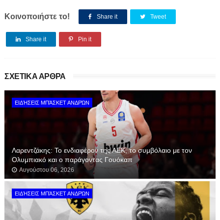
Κοινοποιήστε το!
Share it
Tweet
Share it
Pin it
ΣΧΕΤΙΚΑ ΑΡΘΡΑ
ΕΙΔΉΣΕΙΣ ΜΠΆΣΚΕΤ ΑΝΔΡΏΝ
Λαρεντζάκης: Το ενδιαφέρον της ΑΕΚ, το συμβόλαιο με τον
Ολυμπιακό και ο παράγοντας Γουόκαπ
Αυγούστου 06, 2026
ΕΙΔΉΣΕΙΣ ΜΠΆΣΚΕΤ ΑΝΔΡΏΝ