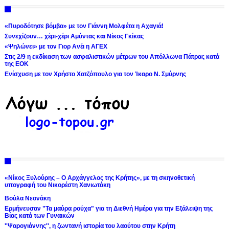
«Πυροδότησε βόμβα» με τον Γιάννη Μολφέτα η Αχαγιά!
Συνεχίζουν… χέρι-χέρι Αμύντας και Νίκος Γκίκας
«Ψηλώνει» με τον Γιορ Ανέι η ΑΓΕΧ
Στις 2/9 η εκδίκαση των ασφαλιστικών μέτρων του Απόλλωνα Πάτρας κατά
της ΕΟΚ
Ενίσχυση με τον Χρήστο Χατζόπουλο για τον Ίκαρο Ν. Σμύρνης
«Νίκος Ξυλούρης – Ο Αρχάγγελος της Κρήτης», με τη σκηνοθετική
υπογραφή του Νικορέστη Χανιωτάκη
Βούλα Νεονάκη
Ερμήνευσαν "Τα μαύρα ρούχα" για τη Διεθνή Ημέρα για την Εξάλειψη της
Βίας κατά των Γυναικών
''Ψαρογιάννης'', η ζωντανή ιστορία του λαούτου στην Κρήτη