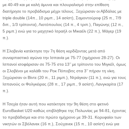
με 40-49 και με καλή άμυνα και πλουραλισμό στην επίθεση
διατήρησε το προβάδισμα μέχρι τέλους. Ξεχώρισαν οι Αβδάλας με
triple double (14π., 10 ριμπ., 14 ασίστ), Σαμοντούροφ (25 π., 7/9
διπ., 1/3 τρίποντα), Λιοτόπουλος (14 π., 4 τριπ.), Παγώνης (12 π.,
5 ριμπ.) ενώ για το μαχητικό Ισραήλ οι Μικαέλι (22 π.), Μάγερ (19
π.).
Η Σλοβενία κατέκτησε την 7η θέση κερδίζοντας μετά από
συναρπαστικό αγώνα την Ισπανία με 75-77 (ημίχρονο 28-27). Οι
Ισπανοί ισοφάρισαν σε 75-75 στα 13’’ με τρίποντο του Μιγκέλ, όμως
οι Σλοβένοι με καλάθι του Ροκ Πόποβιτς στα 3’’ πήραν τη νίκη.
Ξεχώρισαν οι Βίντε (20 π., 11 ριμπ.), Ντράγκαν (11 π.), ενώ για τους
Ισπανούς οι Φολγκέιρας (28 π., 17 ριμπ., 9 ασίστ), Λανγκαρίτα (17
π.).
H Τσεχία ήταν αυτή που κατέκτησε την 9η θέση στο φετινό
EuroBasket U20 καθώς επιβλήθηκε της Πολωνίας με 94-81, έχοντας
το προβάδισμα και στο πρώτο ημίχρονο με 39-31. Κορυφαίοι των
νικητών οι Σβόλανεκ (16 π.), Σούχανεκ (15 π., 10 ασίστ) ενώ για