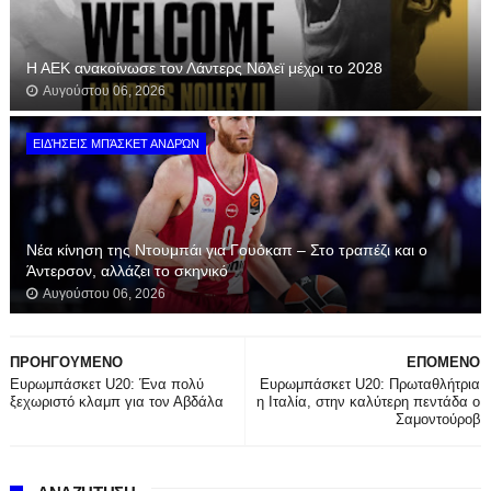
Η ΑΕΚ ανακοίνωσε τον Λάντερς Νόλεϊ μέχρι το 2028
Αυγούστου 06, 2026
ΕΙΔΉΣΕΙΣ ΜΠΆΣΚΕΤ ΑΝΔΡΏΝ
Νέα κίνηση της Ντουμπάι για Γουόκαπ – Στο τραπέζι και ο
Άντερσον, αλλάζει το σκηνικό
Αυγούστου 06, 2026
ΠΡΟΗΓΟΥΜΕΝΟ
ΕΠΟΜΕΝΟ
Ευρωμπάσκετ U20: Ένα πολύ
Ευρωμπάσκετ U20: Πρωταθλήτρια
ξεχωριστό κλαμπ για τον Αβδάλα
η Ιταλία, στην καλύτερη πεντάδα ο
Σαμοντούροβ