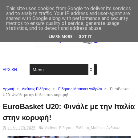
This site uses cookies from Google to deliver its services
and to analyze traffic. Your IP address and user-agent are
shared with Google along with performance and security
metrics to ensure quality of service, generate usage
statistics, and to detect and address abuse.
LEARN MORE
GOT IT
ΑΡΧΙΚΗ
Αρχική
>
Διεθνείς Ειδήσεις
>
Ειδήσεις Μπάσκετ Ανδρών
>
EuroBasket
U20: Φινάλε με την Ιταλία στην κορυφή!
EuroBasket U20: Φινάλε με την Ιταλία
στην κορυφή!
Ιουλίου 20, 2025
Διεθνείς Ειδήσεις
,
Ειδήσεις Μπάσκετ Ανδρών