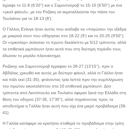
έγραψε το 11-8 (6’20’’) και ο Σαμοντούροβ το 15-10 (6’50’’) με ένα
«γκολ φάουλ», με τον Ροζάκη να εκμεταλλεύεται την πάσα του
Τουλιάτου για το 18-13 (8’).
Ο Γάλλος Ετάνγκ ήταν αυτός που ανέλαβε να «παγώσει» την εξέδρα
με μακρινά σουτ που οδήγησαν στο 18-22 (9’) και το 20-25 (9’50’’).
Οι «τρικολόρ» έκλεισαν το πρώτο δεκάλεπτο με 5/12 τρίποντα, αλλά
τα επιθετικά ριμπάουντ ήταν αυτά που στη δεύτερη περίοδο τους
έδωσαν το μεγάλο πλεονέκτημα.
Ροζάκης και Σαμοντούροβ έγραψαν το 28-27 (13’15’’), πριν ο
Αβδάλας χρεωθεί και αυτός με δεύτερο φάουλ, αλλά οι Γάλλοι ήταν
και πάλι εκεί (31-35), φτάνοντας τρία λεπτά πριν την συμπλήρωση
του πρώτου εικοσαλέπτου στα 10 επιθετικά ριμπάουντ. Δύο
τρίποντα από Λιοτόπουλο και Τουλιάτο έφεραν ξανά την Ελλάδα στη
θέση του οδηγού (37-35, 17’30’’), αλλά πηγαίνοντας προς τα
αποδυτήρια η Γαλλία ήταν αυτή που είχε ένα μικρό προβάδισμα (39-
41).
Η Γαλλία κατάφερε να κρατήσει σταθερά το προβάδισμα στην τρίτη