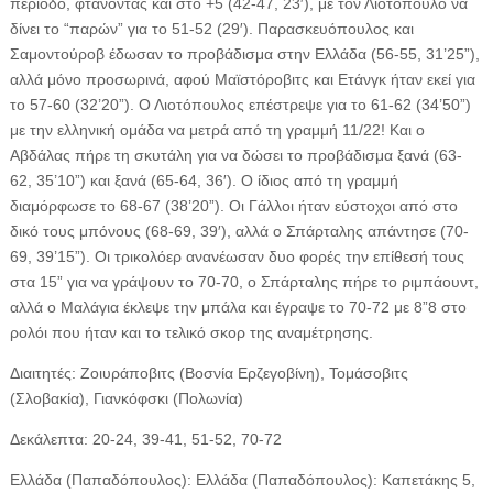
περίοδο, φτάνοντας και στο +5 (42-47, 23′), με τον Λιοτόπουλο να
δίνει το “παρών” για το 51-52 (29′). Παρασκευόπουλος και
Σαμοντούροβ έδωσαν το προβάδισμα στην Ελλάδα (56-55, 31’25”),
αλλά μόνο προσωρινά, αφού Μαϊστόροβιτς και Ετάνγκ ήταν εκεί για
το 57-60 (32’20”). Ο Λιοτόπουλος επέστρεψε για το 61-62 (34’50”)
με την ελληνική ομάδα να μετρά από τη γραμμή 11/22! Και ο
Αβδάλας πήρε τη σκυτάλη για να δώσει το προβάδισμα ξανά (63-
62, 35’10”) και ξανά (65-64, 36′). Ο ίδιος από τη γραμμή
διαμόρφωσε το 68-67 (38’20”). Οι Γάλλοι ήταν εύστοχοι από στο
δικό τους μπόνους (68-69, 39′), αλλά ο Σπάρταλης απάντησε (70-
69, 39’15”). Οι τρικολόερ ανανέωσαν δυο φορές την επίθεσή τους
στα 15” για να γράψουν το 70-70, ο Σπάρταλης πήρε το ριμπάουντ,
αλλά ο Μαλάγια έκλεψε την μπάλα και έγραψε το 70-72 με 8”8 στο
ρολόι που ήταν και το τελικό σκορ της αναμέτρησης.
Διαιτητές: Ζοιυράποβιτς (Βοσνία Ερζεγοβίνη), Τομάσοβιτς
(Σλοβακία), Γιανκόφσκι (Πολωνία)
Δεκάλεπτα: 20-24, 39-41, 51-52, 70-72
Ελλάδα (Παπαδόπουλος): Ελλάδα (Παπαδόπουλος): Καπετάκης 5,