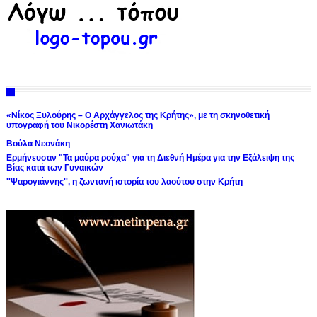
«Νίκος Ξυλούρης – Ο Αρχάγγελος της Κρήτης», με τη σκηνοθετική
υπογραφή του Νικορέστη Χανιωτάκη
Βούλα Νεονάκη
Ερμήνευσαν "Τα μαύρα ρούχα" για τη Διεθνή Ημέρα για την Εξάλειψη της
Βίας κατά των Γυναικών
''Ψαρογιάννης'', η ζωντανή ιστορία του λαούτου στην Κρήτη