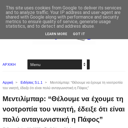
This site uses cookies from Google to deliver its services
and to analyze traffic. Your IP address and user-agent are
shared with Google along with performance and security
metrics to ensure quality of service, generate usage
statistics, and to detect and address abuse.
LEARN MORE
GOT IT
ΑΡΧΙΚΗ
Αρχική
>
Ειδήσεις S.L.1
>
Μεντιλίμπαρ: “Θέλουμε να έχουμε τη νοοτροπία
του νικητή, έδειξε ότι είναι πολύ ανταγωνιστική η Πάφος”
Μεντιλίμπαρ: “Θέλουμε να έχουμε τη
νοοτροπία του νικητή, έδειξε ότι είναι
πολύ ανταγωνιστική η Πάφος”