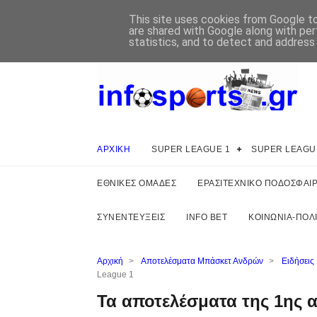
This site uses cookies from Google to 
are shared with Google along with per
statistics, and to detect and address
ΑΡΧΙΚΗ
SUPER LEAGUE 1
SUPER LEAGU
ΕΘΝΙΚΕΣ ΟΜΑΔΕΣ
ΕΡΑΣΙΤΕΧΝΙΚΟ ΠΟΔΟΣΦΑΙ
ΣΥΝΕΝΤΕΥΞΕΙΣ
INFO BET
ΚΟΙΝΩΝΙΑ-ΠΟΛΙ
Αρχική
>
Αποτελέσματα Μπάσκετ Ανδρών
>
Ειδήσεις
League 1
Τα αποτελέσματα της 1ης α