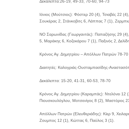
Δεκάλεπτα:26-19, 49-33, 70-60, 94-73
Ιόνιος (Μούτσιος): Φόστερ 20 (4), Τσιαβές 22 (4
Σουκέρας 2, Στάνκοβιτς 6, Λάππας 7 (1), Ζερμπι
ΝΟ Σαρωνίδας (Γεωργαντάς): Παπαζήσης 29 (4),
5, Μαράκης 6, Κοζοκάρου 7 (1), Παξινός 2, Δελί
Κρόνος Αγ. Δημητρίου – Απόλλων Πατρών 78-70
Διαιτητές: Καλογριάς-Ουσταμπασίδης-Αναστασό
Δεκάλεπτα: 15-20, 41-31, 60-53, 78-70
Κρόνος Αγ. Δημητρίου (Καραμπάς): Ντελόνει 12 (
Πιουσκουλόγλου, Μοτσενίγος 8 (2), Μαστόρος 23
Απόλλων Πατρών (Ελευθεριάδης): Κίερ 9, Χειλαρ
Ζουμπος 12 (1), Κώττας 6, Παύλος 3 (1).