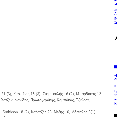
«
Σ
Α
Ε
Σ
«
σ
Β
Ε
c 21 (3), Κασπίρης 13 (3), Σταμπουλής 16 (2), Μπάρδακας 12
τ
ς, Χατζηκυριακίδης, Πρωτογεράκης, Καμπάκας, Τζιώρας.
'
Κ
, Smithson 18 (2), Καλατζής 26, Μέξης 10, Μόσιαλος 3(1),