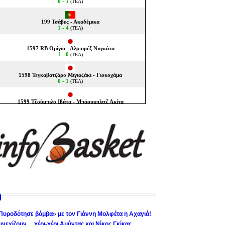
Πυροδότησε βόμβα» με τον Γιάννη Μολφέτα η Αχαγιά!
υνεχίζουν… χέρι-χέρι Αμύντας και Νίκος Γκίκας