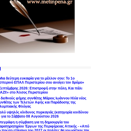
Μια δεύτερη ευκαιρία για το μέλλον σου: Το 1ο
σπερινό ΕΠΑΛ Περιστερίου σου ανοίγει τον δρόμο»
Σεπτέμβρης 2026: Επιστροφή στην πόλη. Και πάλι
ΑΖΙ!» στο Άλσος Περιστερίου
 διεθνούς φήμης συνθέτης Μάριος Ιωάννου Ηλία νέος
υνθέτης των Τελετών Αφής και Παράδοσης της
λυμπιακής Φλόγας
ολύ υψηλός κίνδυνος πυρκαγιάς (κατηγορία κινδύνου
) για το Σάββατο 08 Αυγούστου 2026
πεγράφη η σύμβαση για τη δημιουργία του
αρατηρητηρίου Έργων της Περιφέρειας Αττικής - «Από
ο πρώτο εξάμηνο του 2027 οι πολίτες θα γνωρίζουν την