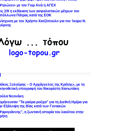
Ψηλώνει» με τον Γιορ Ανέι η ΑΓΕΧ
τις 2/9 η εκδίκαση των ασφαλιστικών μέτρων του
πόλλωνα Πάτρας κατά της ΕΟΚ
νίσχυση με τον Χρήστο Χατζόπουλο για τον Ίκαρο Ν.
μύρνης
Νίκος Ξυλούρης – Ο Αρχάγγελος της Κρήτης», με τη
κηνοθετική υπογραφή του Νικορέστη Χανιωτάκη
ούλα Νεονάκη
ρμήνευσαν "Τα μαύρα ρούχα" για τη Διεθνή Ημέρα για
ην Εξάλειψη της Βίας κατά των Γυναικών
'Ψαρογιάννης'', η ζωντανή ιστορία του λαούτου στην
ρήτη