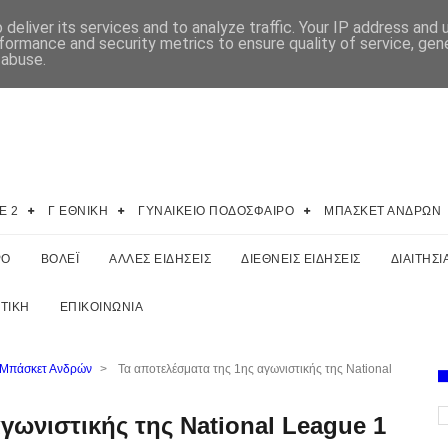
deliver its services and to analyze traffic. Your IP address and
formance and security metrics to ensure quality of service, ge
 abuse.
E 2
Γ ΕΘΝΙΚΗ
ΓΥΝΑΙΚΕΙΟ ΠΟΔΟΣΦΑΙΡΟ
ΜΠΑΣΚΕΤ ΑΝΔΡΩΝ
ΡΟ
ΒΟΛΕΪ
ΑΛΛΕΣ ΕΙΔΗΣΕΙΣ
ΔΙΕΘΝΕΙΣ ΕΙΔΗΣΕΙΣ
ΔΙΑΙΤΗΣΙ
ΤΙΚΗ
ΕΠΙΚΟΙΝΩΝΙΑ
 Μπάσκετ Ανδρών
>
Τα αποτελέσματα της 1ης αγωνιστικής της National
γωνιστικής της National League 1