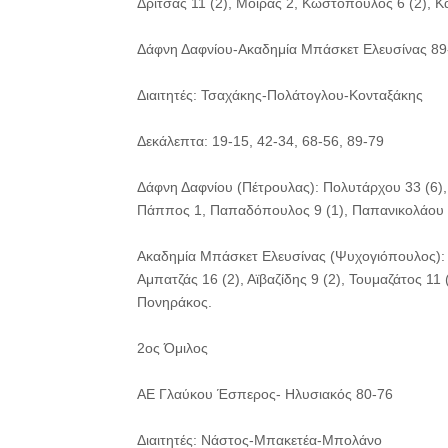
Δρίτσας 11 (2), Μοίρας 2, Κωστόπουλος 6 (2), Κ
Δάφνη Δαφνίου-Ακαδημία Μπάσκετ Ελευσίνας 89
Διαιτητές: Τσαχάκης-Πολάτογλου-Κονταξάκης
Δεκάλεπτα: 19-15, 42-34, 68-56, 89-79
Δάφνη Δαφνίου (Πέτρουλας): Πολυτάρχου 33 (6),
Πάππος 1, Παπαδόπουλος 9 (1), Παπανικολάου 
Ακαδημία Μπάσκετ Ελευσίνας (Ψυχογιόπουλος): 
Αμπατζάς 16 (2), Αϊβαζίδης 9 (2), Τουμαζάτος 1
Πονηράκος.
2ος Όμιλος
ΑΕ Γλαύκου Έσπερος- Ηλυσιακός 80-76
Διαιτητές: Νάστος-Μπακετέα-Μπολάνο