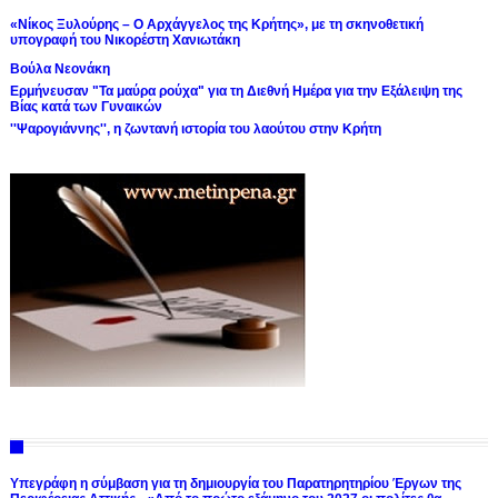
«Νίκος Ξυλούρης – Ο Αρχάγγελος της Κρήτης», με τη σκηνοθετική
υπογραφή του Νικορέστη Χανιωτάκη
Βούλα Νεονάκη
Ερμήνευσαν "Τα μαύρα ρούχα" για τη Διεθνή Ημέρα για την Εξάλειψη της
Βίας κατά των Γυναικών
''Ψαρογιάννης'', η ζωντανή ιστορία του λαούτου στην Κρήτη
Υπεγράφη η σύμβαση για τη δημιουργία του Παρατηρητηρίου Έργων της