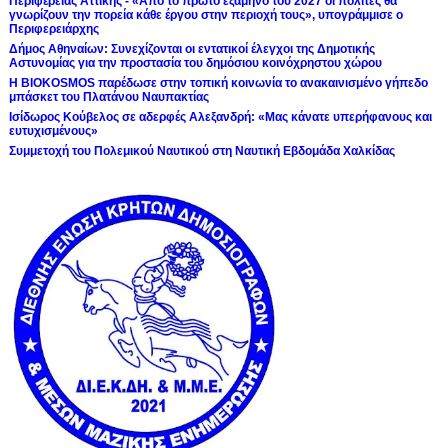
Περιφέρειας Αττικής - «Από το πρώτο εξάμηνο του 2027 οι πολίτες θα
γνωρίζουν την πορεία κάθε έργου στην περιοχή τους», υπογράμμισε ο
Περιφερειάρχης
Δήμος Αθηναίων: Συνεχίζονται οι εντατικοί έλεγχοι της Δημοτικής
Αστυνομίας για την προστασία του δημόσιου κοινόχρηστου χώρου
Η BIOKOSMOS παρέδωσε στην τοπική κοινωνία το ανακαινισμένο γήπεδο
μπάσκετ του Πλατάνου Ναυπακτίας
Ισίδωρος Κούβελος σε αδερφές Αλεξανδρή: «Μας κάνατε υπερήφανους και
ευτυχισμένους»
Συμμετοχή του Πολεμικού Ναυτικού στη Ναυτική Εβδομάδα Χαλκίδας