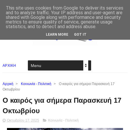
This site uses cookies from Google to deliver its services
and to analyze traffic. Your IP address and user-agent are
shared with Google along with performance and security
metrics to ensure quality of service, generate usage
statistics, and to detect and address abuse.
LEARN MORE
GOT IT
ΑΡΧΙΚΗ
Αρχική
>
Κοινωνία - Πολιτική
>
Ο καιρός για σήμερα Παρασκευή 17
Οκτωβρίου
Ο καιρός για σήμερα Παρασκευή 17
Οκτωβρίου
Οκτωβρίου 17, 2025
Κοινωνία - Πολιτική