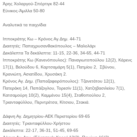
Άρης Χολαργού-Σπόρτιγκ 82-44
Εύνικος-Άμιλλα 50-80
Αναλυτικά τα παιχνίδια
Ιπποκράτης Κω – Κρόνος Αγ.Δημ. 44-71
Διαιτητές: Παπαχρυσανθακόπουλος – Μαλολάρι
Δεκάλεπτα Τα δεκάλεπτα: 11-15, 22-36, 34-65, 44-71
Ιπποκράτης Κω (Κανενόπουλος): Παναγιωτοπούλου 12(2), Κάρενς
17(1), Βελούδου 6, Καρτσαμάρη 5(1), Πατμίου 2, Σβύνου,
Κρανιώτη, Ασιατίδου, Χρυσάκη 2.
Κρόνος Αγ. Δημ. (Παπαζαφειρόπουλος): Τζανετάτου 12(1),
Πατεράκη 14, Παπάζογλου, Τορεσίν 11(1), Χατζηβασιλείου 7(1),
Κατσαμούρη 10(2), Καμμένου 15(4), Σταθοπούλου 2,
Τριανταφύλλου, Περντρέτσα, Κίτσιου, Στακιά.
Δάφνη Αγ. Δημητρίου-ΑΕΚ Περιστερίου 69-65
Διαιτητές: Τριανταφύλλου-Χρήστου
Δεκάλεπτα: 22-17, 36-31, 51-45, 69-65