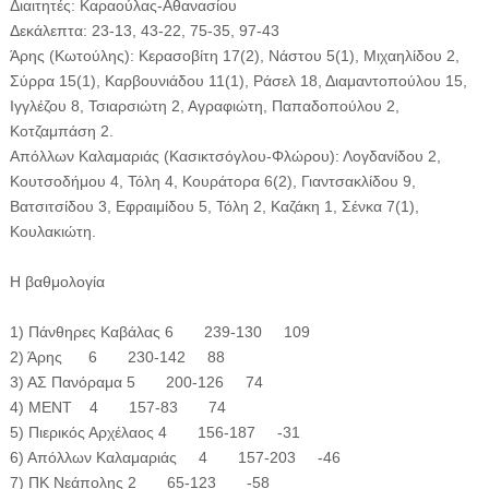
Διαιτητές: Καραούλας-Αθανασίου
Δεκάλεπτα: 23-13, 43-22, 75-35, 97-43
Άρης (Κωτούλης): Κερασοβίτη 17(2), Νάστου 5(1), Μιχαηλίδου 2,
Σύρρα 15(1), Καρβουνιάδου 11(1), Ράσελ 18, Διαμαντοπούλου 15,
Ιγγλέζου 8, Τσιαρσιώτη 2, Αγραφιώτη, Παπαδοπούλου 2,
Κοτζαμπάση 2.
Απόλλων Καλαμαριάς (Κασικτσόγλου-Φλώρου): Λογδανίδου 2,
Κουτσοδήμου 4, Τόλη 4, Κουράτορα 6(2), Γιαντσακλίδου 9,
Βατσιτσίδου 3, Εφραιμίδου 5, Τόλη 2, Καζάκη 1, Σένκα 7(1),
Κουλακιώτη.
Η βαθμολογία
1) Πάνθηρες Καβάλας 6 239-130 109
2) Άρης 6 230-142 88
3) ΑΣ Πανόραμα 5 200-126 74
4) ΜΕΝΤ 4 157-83 74
5) Πιερικός Αρχέλαος 4 156-187 -31
6) Απόλλων Καλαμαριάς 4 157-203 -46
7) ΠΚ Νεάπολης 2 65-123 -58