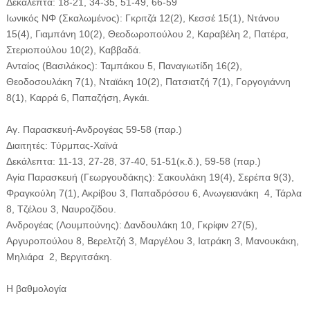
Δεκάλεπτα: 18-21, 34-35, 51-49, 66-59
Ιωνικός ΝΦ (Σκαλωμένος): Γκριτζά 12(2), Κεσσέ 15(1), Ντάνου
15(4), Γιαμπάνη 10(2), Θεοδωροπούλου 2, Καραβέλη 2, Πατέρα,
Στεριοπούλου 10(2), Καββαδά.
Ανταίος (Βασιλάκος): Ταμπάκου 5, Παναγιωτίδη 16(2),
Θεοδοσουλάκη 7(1), Νταϊάκη 10(2), Πατσιατζή 7(1), Γοργογιάννη
8(1), Καρρά 6, Παπαζήση, Αγκάι.
Αγ. Παρασκευή-Ανδρογέας 59-58 (παρ.)
Διαιτητές: Τύρμπας-Χαϊνά
Δεκάλεπτα: 11-13, 27-28, 37-40, 51-51(κ.δ.), 59-58 (παρ.)
Αγία Παρασκευή (Γεωργουδάκης): Σακουλάκη 19(4), Σερέπα 9(3),
Φραγκούλη 7(1), Ακρίβου 3, Παπαδρόσου 6, Ανωγειανάκη 4, Τάρλα
8, Τζέλου 3, Ναυροζίδου.
Ανδρογέας (Λουμπούνης): Δανδουλάκη 10, Γκρίφιν 27(5),
Αργυροπούλου 8, Βερελτζή 3, Μαργέλου 3, Ιατράκη 3, Μανουκάκη,
Μηλιάρα 2, Βεργιτσάκη.
Η βαθμολογία