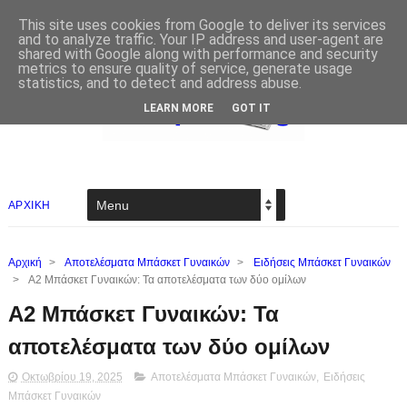
This site uses cookies from Google to deliver its services
and to analyze traffic. Your IP address and user-agent are
shared with Google along with performance and security
metrics to ensure quality of service, generate usage
statistics, and to detect and address abuse.
LEARN MORE
GOT IT
ΑΡΧΙΚΗ
Αρχική
>
Αποτελέσματα Μπάσκετ Γυναικών
>
Ειδήσεις Μπάσκετ Γυναικών
>
Α2 Μπάσκετ Γυναικών: Τα αποτελέσματα των δύο ομίλων
Α2 Μπάσκετ Γυναικών: Τα
αποτελέσματα των δύο ομίλων
Οκτωβρίου 19, 2025
Αποτελέσματα Μπάσκετ Γυναικών
,
Ειδήσεις
Μπάσκετ Γυναικών