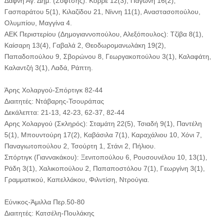
Δάφνη Αγ. Δημ. (Σόφτσης): Κορρέ 12(3), Παγώνη 16(2),
Γασπαράτου 5(1), Κιλαζίδου 21, Νίννη 11(1), Αναστασοπούλου,
Ολυμπίου, Μαγγίνα 4.
ΑΕΚ Περιστερίου (Δημογιαννοπούλου, Αλεξόπουλος): Τζίβα 8(1),
Καίσαρη 13(4), Γαβαλά 2, Θεοδωρομανωλάκη 19(2),
Παπαδοπούλου 9, Σβορώνου 8, Γεωργακοπούλου 3(1), Καλαφάτη,
Καλαντζή 3(1), Λαδά, Ράπτη.
Άρης Χολαργού-Σπόρτιγκ 82-44
Διαιτητές: Ντάβαρης-Τσουράπας
Δεκάλεπτα: 21-13, 42-23, 62-37, 82-44
Αρης Χολαργού (Σκληρός): Σταμάτη 22(5), Τσιαδή 9(1), Παντέλη
5(1), Μπουντούρη 17(2), Καβάσιλα 7(1), Καραχάλιου 10, Χόνι 7,
Παναγιωτοπούλου 2, Τσούρτη 1, Στάνι 2, Πήλιου.
Σπόρτιγκ (Γιαννακάκου): Ξενιτοπούλου 6, Ρουσουνέλου 10, 13(1),
Ράδη 3(1), Χαλικοπούλου 2, Παπαποστόλου 7(1), Γεωργίνη 3(1),
Γραμματικού, Καπελλάκου, Φιλντίση, Ντρούγια.
Εύνικος-Άμιλλα Περ.50-80
Διαιτητές: Κατσέλη-Πουλάκης