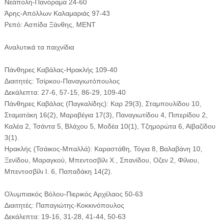
Νεάπολη-Πανόραμα 24-60
Άρης-Απόλλων Καλαμαριάς 97-43
Ρεπό: Ασπίδα Ξάνθης, ΜΕΝΤ
Αναλυτικά τα παιχνίδια
Πάνθηρες Καβάλας-Ηρακλής 109-40
Διαιτητές: Τσίρκου-Παναγιωτόπουλος
Δεκάλεπτα: 27-6, 57-15, 86-29, 109-40
Πάνθηρες Καβάλας (Παγκαλίδης): Καρ 29(3), Σταμπουλίδου 10,
Σταματάκη 16(2), Μαραβέγια 17(3), Παναγιωτίδου 4, Πιπερίδου 2,
Καλέα 2, Τσάντα 5, Βλάχου 5, Μοδέα 10(1), Τζημορώτα 6, Αϊβαζίδου
3(1).
Ηρακλής (Τσάικος-Μπαλλά): Καραστάθη, Τόγια 8, Βαλαβάνη 10,
Ξενίδου, Μαραγκού, Μπεντοσβίλι Χ., Σπανίδου, Οζεν 2, Φίλιου,
Μπεντοσβίλι Ι. 6, Παπαδάκη 14(2).
Ολυμπιακός Βόλου-Πιερικός Αρχέλαος 50-63
Διαιτητές: Παπαγιώτης-Κοκκινόπουλος
Δεκάλεπτα: 19-16, 31-28, 41-44, 50-63