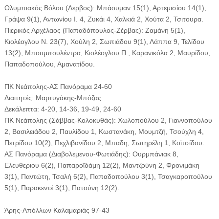
Ολυμπιακός Βόλου (Δερβος): Μπάουμαν 15(1), Αρτεμισίου 14(1),
Γράψα 9(1), Αντωνίου Ι. 4, Ζυκάι 4, Χαλκιά 2, Χούτα 2, Τσιτουρα.
Πιερικός Αρχέλαος (Παπαδόπουλος-Ζέρβας): Ζαμάνη 5(1),
Κιολέογλου Ν. 23(7), Χούλη 2, Σωπιάδου 9(1), Λάππα 9, Τελίδου
13(2), Μπουμπουλέντρα, Κιολέογλου Π., Καρανικόλα 2, Μαυρίδου,
Παπαδοπούλου, Αμανατίδου.
ΠΚ Νεάπολης-ΑΣ Πανόραμα 24-60
Διαιτητές: Μαρτυγάκης-Μπόζας
Δεκάλεπτα: 4-20, 14-36, 19-49, 24-60
ΠΚ Νεάπολης (Σάββας-Κολοκυθάς): Χωλοπούλου 2, Γιαννοπούλου
2, Βασιλειάδου 2, Παυλίδου 1, Κωστανάκη, Μουμτζή, Τσούχλη 4,
Πετρίδου 10(2), Πεχλιβανίδου 2, Μπαδη, Σωτηρέλη 1, Κοϊτσίδου.
ΑΣ Πανόραμα (Διαβολεμενου-Φωτιάδης): Ουρμπάνιακ 8,
Ελευθεριου 6(2), Παπαροϊδάμη 12(2), Μαντζούνη 2, Φρονιμάκη
3(1), Παντώτη, Τσαλή 6(2), Παπαδοπούλου 3(1), Τσαγκαροπούλου
5(1), Παρακεντέ 3(1), Πατούνη 12(2).
Άρης-Απόλλων Καλαμαριάς 97-43