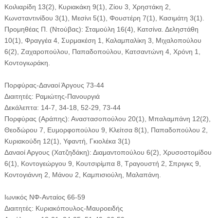
Κοιλιαρίδη 13(2), Κυριακάκη 9(1), Ζίου 3, Χρηστάκη 2,
Κωνσταντινίδου 3(1), Μεσίνι 5(1), Φουστέρη 7(1), Κασιμάτη 3(1).
Προμηθέας Π. (Ντούβας): Σταμούλη 16(4), Κατσίνα. Δεληστάθη
10(1), Φραγγέα 4, Συρμακέση 1, Καλαμπαλίκη 3, Μιχαλοπούλου
6(2), Ζαχαροπούλου, Παπαδοπούλου, Κατσαντώνη 4, Χρόνη 1,
Κοντογιωράκη.
Πορφύρας-Δαναοί Άργους 73-44
Διαιτητές: Ραμιώτης-Πανουργιά
Δεκάλεπτα: 14-7, 34-18, 52-29, 73-44
Πορφύρας (Αράπης): Αναστασοπούλου 20(1), Μπαλαμπάνη 12(2),
Θεοδώρου 7, Ευμορφοπούλου 9, Κλείτσα 8(1), Παπαδοπούλου 2,
Κυριακούδη 12(1), Υφαντή, Γκιολέκα 3(1)
Δαναοί Αργους (Χατζηδάκη): Διαμαντοπούλου 6(2), Χρυσοστομίδου
6(1), Κοντογεώργου 9, Κουτσιρίμπα 8, Τραγουστή 2, Σπριγκς 9,
Κοντογιάννη 2, Μάνου 2, Καμπισιούλη, Μαλαπάνη.
Ιωνικός ΝΦ-Ανταίος 66-59
Διαιτητές: Κυριακόπουλος-Μαυροειδής