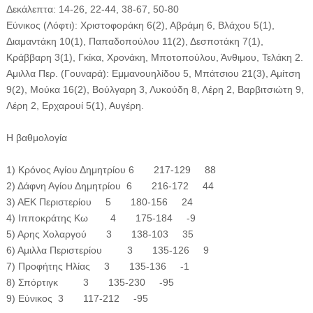
Δεκάλεπτα: 14-26, 22-44, 38-67, 50-80
Εύνικος (Λόφτι): Χριστοφοράκη 6(2), Αβράμη 6, Βλάχου 5(1),
Διαμαντάκη 10(1), Παπαδοπούλου 11(2), Δεσποτάκη 7(1),
Κράββαρη 3(1), Γκίκα, Χρονάκη, Μποτοπούλου, Άνθιμου, Τελάκη 2.
Αμιλλα Περ. (Γουναρά): Εμμανουηλίδου 5, Μπάτσιου 21(3), Αμίτση
9(2), Μούκα 16(2), Βούλγαρη 3, Λυκούδη 8, Λέρη 2, Βαρβιτσιώτη 9,
Λέρη 2, Ερχαρουί 5(1), Αυγέρη.
Η βαθμολογία
1) Κρόνος Αγίου Δημητρίου 6 217-129 88
2) Δάφνη Αγίου Δημητρίου 6 216-172 44
3) ΑΕΚ Περιστερίου 5 180-156 24
4) Ιπποκράτης Κω 4 175-184 -9
5) Αρης Χολαργού 3 138-103 35
6) Αμιλλα Περιστερίου 3 135-126 9
7) Προφήτης Ηλίας 3 135-136 -1
8) Σπόρτιγκ 3 135-230 -95
9) Εύνικος 3 117-212 -95