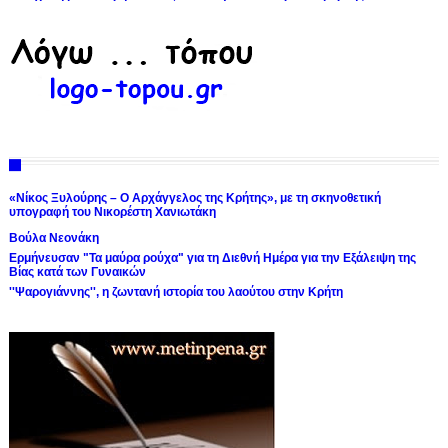
«Νίκος Ξυλούρης – Ο Αρχάγγελος της Κρήτης», με τη σκηνοθετική
υπογραφή του Νικορέστη Χανιωτάκη
Βούλα Νεονάκη
Ερμήνευσαν "Τα μαύρα ρούχα" για τη Διεθνή Ημέρα για την Εξάλειψη της
Βίας κατά των Γυναικών
''Ψαρογιάννης'', η ζωντανή ιστορία του λαούτου στην Κρήτη