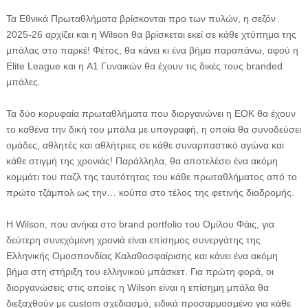
Τα Εθνικά Πρωταθλήματα βρίσκονται προ των πυλών, η σεζόν
2025-26 αρχίζει και η Wilson θα βρίσκεται εκεί σε κάθε χτύπημα της
μπάλας στο παρκέ! Φέτος, θα κάνει κι ένα βήμα παραπάνω, αφού η
Elite League και η A1 Γυναικών θα έχουν τις δικές τους branded
μπάλες.
Τα δύο κορυφαία πρωταθλήματα που διοργανώνει η ΕΟΚ θα έχουν
το καθένα την δική του μπάλα με υπογραφή, η οποία θα συνοδεύσει
ομάδες, αθλητές και αθλήτριες σε κάθε συναρπαστικό αγώνα και
κάθε στιγμή της χρονιάς! Παράλληλα, θα αποτελέσει ένα ακόμη
κομμάτι του παζλ της ταυτότητας του κάθε πρωταθλήματος από το
πρώτο τζάμπολ ως την… κούπα στο τέλος της φετινής διαδρομής.
Η Wilson, που ανήκει στο brand portfolio του Ομίλου Φάις, για
δεύτερη συνεχόμενη χρονιά είναι επίσημος συνεργάτης της
Ελληνικής Ομοσπονδίας Καλαθοσφαίρισης και κάνει ένα ακόμη
βήμα στη στήριξη του ελληνικού μπάσκετ. Για πρώτη φορά, οι
διοργανώσεις στις οποίες η Wilson είναι η επίσημη μπάλα θα
διεξαχθούν με custom σχεδιασμό, ειδικά προσαρμοσμένο για κάθε