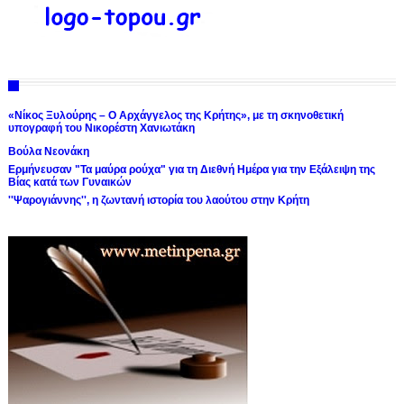
«Νίκος Ξυλούρης – Ο Αρχάγγελος της Κρήτης», με τη σκηνοθετική
υπογραφή του Νικορέστη Χανιωτάκη
Βούλα Νεονάκη
Ερμήνευσαν "Τα μαύρα ρούχα" για τη Διεθνή Ημέρα για την Εξάλειψη της
Βίας κατά των Γυναικών
''Ψαρογιάννης'', η ζωντανή ιστορία του λαούτου στην Κρήτη