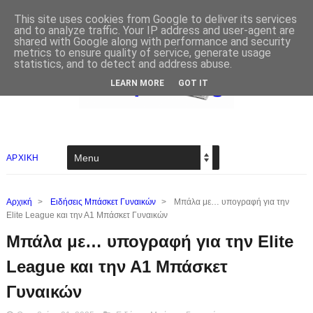
This site uses cookies from Google to deliver its services
and to analyze traffic. Your IP address and user-agent are
shared with Google along with performance and security
metrics to ensure quality of service, generate usage
statistics, and to detect and address abuse.
LEARN MORE
GOT IT
ΑΡΧΙΚΗ
Αρχική
>
Ειδήσεις Μπάσκετ Γυναικών
>
Μπάλα με… υπογραφή για την
Elite League και την Α1 Μπάσκετ Γυναικών
Μπάλα με… υπογραφή για την Elite
League και την Α1 Μπάσκετ
Γυναικών