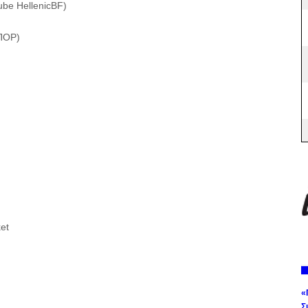
be HellenicBF)
ΠΟΡ)
et
«
Σ