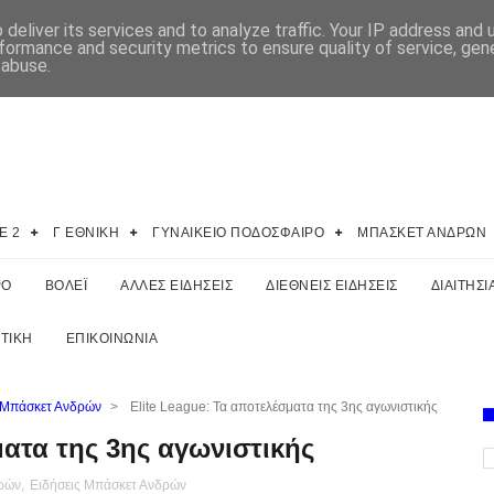
deliver its services and to analyze traffic. Your IP address and
formance and security metrics to ensure quality of service, ge
 abuse.
E 2
Γ ΕΘΝΙΚΗ
ΓΥΝΑΙΚΕΙΟ ΠΟΔΟΣΦΑΙΡΟ
ΜΠΑΣΚΕΤ ΑΝΔΡΩΝ
ΡΟ
ΒΟΛΕΪ
ΑΛΛΕΣ ΕΙΔΗΣΕΙΣ
ΔΙΕΘΝΕΙΣ ΕΙΔΗΣΕΙΣ
ΔΙΑΙΤΗΣΙ
ΤΙΚΗ
ΕΠΙΚΟΙΝΩΝΙΑ
 Μπάσκετ Ανδρών
>
Elite League: Τα αποτελέσματα της 3ης αγωνιστικής
ματα της 3ης αγωνιστικής
ρών
,
Ειδήσεις Μπάσκετ Ανδρών