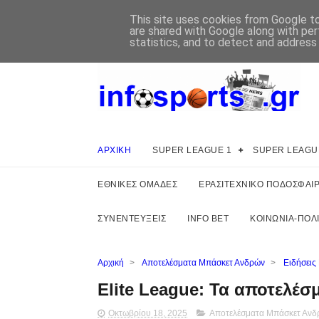
This site uses cookies from Google to 
are shared with Google along with per
statistics, and to detect and address
ΑΡΧΙΚΗ
SUPER LEAGUE 1
SUPER LEAGU
ΕΘΝΙΚΕΣ ΟΜΑΔΕΣ
ΕΡΑΣΙΤΕΧΝΙΚΟ ΠΟΔΟΣΦΑΙ
ΣΥΝΕΝΤΕΥΞΕΙΣ
INFO BET
ΚΟΙΝΩΝΙΑ-ΠΟΛΙ
Αρχική
>
Αποτελέσματα Μπάσκετ Ανδρών
>
Ειδήσεις
Elite League: Τα αποτελέσ
Οκτωβρίου 18, 2025
Αποτελέσματα Μπάσκετ Ανδ