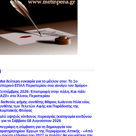
Μια δεύτερη ευκαιρία για το μέλλον σου: Το 1ο
σπερινό ΕΠΑΛ Περιστερίου σου ανοίγει τον δρόμο»
Σεπτέμβρης 2026: Επιστροφή στην πόλη. Και πάλι
ΑΖΙ!» στο Άλσος Περιστερίου
 διεθνούς φήμης συνθέτης Μάριος Ιωάννου Ηλία νέος
υνθέτης των Τελετών Αφής και Παράδοσης της
λυμπιακής Φλόγας
ολύ υψηλός κίνδυνος πυρκαγιάς (κατηγορία κινδύνου
) για το Σάββατο 08 Αυγούστου 2026
πεγράφη η σύμβαση για τη δημιουργία του
αρατηρητηρίου Έργων της Περιφέρειας Αττικής - «Από
ο πρώτο εξάμηνο του 2027 οι πολίτες θα γνωρίζουν την