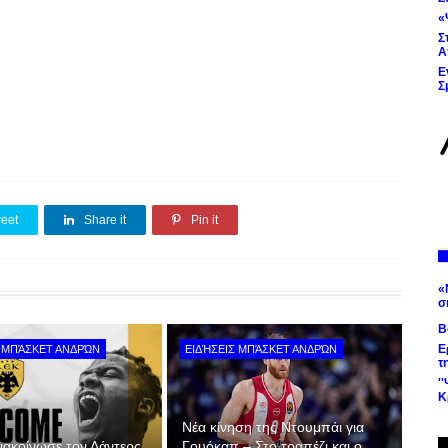
«
Σ
Α
Ε
Σ
eet
Share it
Pin it
«
σ
Β
Ε
Σ ΜΠΆΣΚΕΤ ΑΝΔΡΏΝ
ΕΙΔΉΣΕΙΣ ΜΠΆΣΚΕΤ ΑΝΔΡΏΝ
τ
'
Κ
Νέα κίνηση της Ντουμπάι για
νακοίνωσε τον Λάντερς
Γουόκαπ – Στο τραπέζι και ο