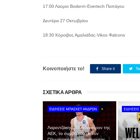
17:00 Λαύριο Boderm-Evertech Παπάγου
Δευτέρα 27 Οκτωβρίου
18:30 Κόροιβος Αμαλιάδας-Vikos Φalcons
Κοινοποιήστε το!
Share it
Tw
ΣΧΕΤΙΚΑ ΑΡΘΡΑ
ΕΙΔΉΣΕΙΣ ΜΠΆΣΚΕΤ ΑΝΔΡΏΝ
ΕΙΔΉΣΕΙ
Λαρεντζάκης: Το ενδιαφέρον της
ΑΕΚ, το συμβόλαιο με τον
Ολυμπιακό και ο παράγοντας
Η ΑΕΚ α