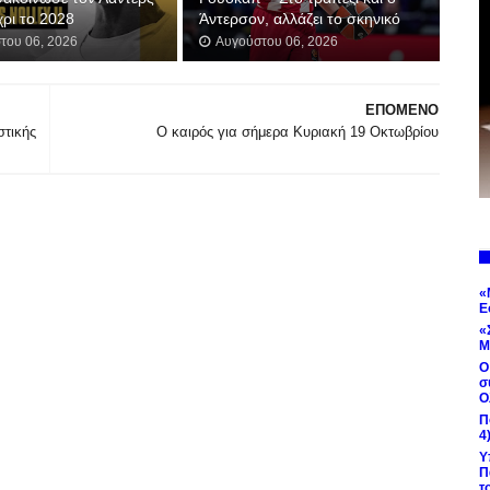
χρι το 2028
Άντερσον, αλλάζει το σκηνικό
του 06, 2026
Αυγούστου 06, 2026
ΕΠΟΜΕΝΟ
στικής
Ο καιρός για σήμερα Κυριακή 19 Οκτωβρίου
«
Ε
«
Μ
Ο
σ
Ο
Π
4
Υ
Π
τ