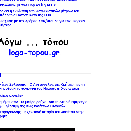
Ψηλώνει» με τον Γιορ Ανέι η ΑΓΕΧ
τις 2/9 η εκδίκαση των ασφαλιστικών μέτρων του
πόλλωνα Πάτρας κατά της ΕΟΚ
νίσχυση με τον Χρήστο Χατζόπουλο για τον Ίκαρο Ν.
μύρνης
Νίκος Ξυλούρης – Ο Αρχάγγελος της Κρήτης», με τη
κηνοθετική υπογραφή του Νικορέστη Χανιωτάκη
ούλα Νεονάκη
ρμήνευσαν "Τα μαύρα ρούχα" για τη Διεθνή Ημέρα για
ην Εξάλειψη της Βίας κατά των Γυναικών
'Ψαρογιάννης'', η ζωντανή ιστορία του λαούτου στην
ρήτη