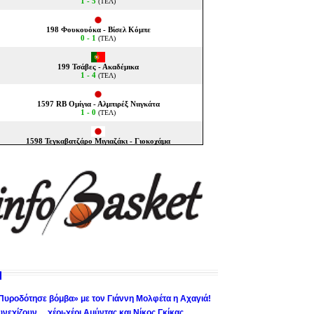
Πυροδότησε βόμβα» με τον Γιάννη Μολφέτα η Αχαγιά!
υνεχίζουν… χέρι-χέρι Αμύντας και Νίκος Γκίκας