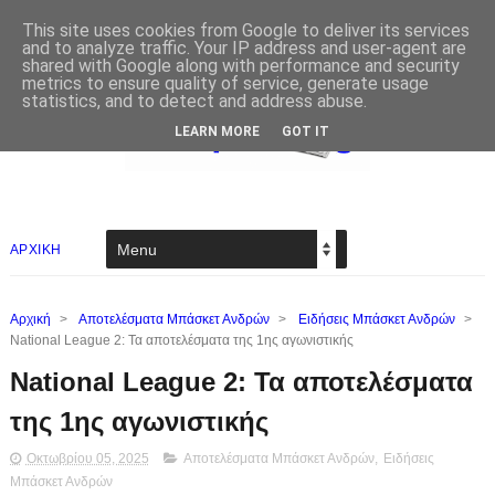
This site uses cookies from Google to deliver its services
and to analyze traffic. Your IP address and user-agent are
shared with Google along with performance and security
metrics to ensure quality of service, generate usage
statistics, and to detect and address abuse.
LEARN MORE
GOT IT
ΑΡΧΙΚΗ
Αρχική
>
Αποτελέσματα Μπάσκετ Ανδρών
>
Ειδήσεις Μπάσκετ Ανδρών
>
National League 2: Τα αποτελέσματα της 1ης αγωνιστικής
National League 2: Τα αποτελέσματα
της 1ης αγωνιστικής
Οκτωβρίου 05, 2025
Αποτελέσματα Μπάσκετ Ανδρών
,
Ειδήσεις
Μπάσκετ Ανδρών