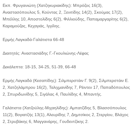
Εκπ. Φρυγανιώτη (Χατζηκυριακίδης): Μπρόζος 16(3),
Αναστασόπουλος 5, Κούντας 2, Ξενιτίδης 14(2), Σκούμας 17(2),
Μπέλλης 10, Αποστολίδης 6(2), Φιλλιούδης, Παπαμαργαρίτης 6(2),
Καραμούζας, Κεχαγιάς, Ιγγίλης.
Ερμής Λαγκαδά-Γαλάτιστα 66-48
Διαιτητές: Αναστασιάδης Γ.-Γκουλιώνης-Λέφας
Δεκάλεπτα: 18-15, 34-25, 51-39, 66-48
Ερμής Λαγκαδά (Κεσαπίδης): Σιλμπερστάιν Γ. 9(2), Σιλμπερστάιν Ε.
2, Χατζηλάμπρου 16(2), Ταλιχμανίδης 7, Ρέιντεν 17, Παπαδόπουλος
2, Σπυριδωνίδης 5, Σιγάλας 4, Παυλίδης 4, Μπαντής.
Γαλάτιστα (Χατζούλης-Μιχαηλίδης): Αμπατζίδης 5, Βλασσόπουλος
11(2), Βογιατζής 13(1), Αλευρίδης 7, Δημτσίκος 2, Στεργίου, Βλάχος
2, Στρυβάκης 6, Μαγγανάρης, Γουδεντζίκης 2.