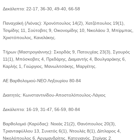
Δεκάλεπτα: 22-17, 36-30, 49-40, 66-58
Παναχαϊκή (Λιόνας): Χρονόπουλος 14(2), Χατζόπουλος 19(1),
Τσιμίδης 11, Σούτοβιτς 9, Οικονομίδης 10, Νικολάου 3, Μπίρμπας,
Χριστόπουλος, Κανελάκης.
Τήρων (Μαστρογιάννης): Σκορδάς 9, Πατουχέας 23(3), Σγουρός
11(1), Μπόσκοβιτς 4, Πρεδάρης, Διαμαντής 4, Βουλγαράκης 6,
Καρλής 1, Γεώργιος, Μανωλιτσάκης, Μαργέτης.
ΑΕ Βαρθολομιού-ΝΕΟ Ληξουρίου 80-84
Διαιτητές: Κωνσταντινίδου-Αποστολόπουλος-Λάγιος
Δεκάλεπτα: 16-19, 31-47, 56-59, 80-84
Βαρθολομιό (Καρύδας): Νοεάς 21(2), Θανόπουλος 20(3),
Τριανταφύλλου 13, Συνετός 6(1), Ντουλές 8(1), Δίπλαρος 4,
Νικολόπουλος 6, Αρχιμανδρίτης, Κατοχιανός, Στρίγας 2.