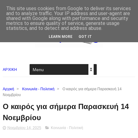
This site uses cookies from Google to deliver its services
and to analyze traffic. Your IP address and user-agent are
shared with Google along with performance and security
metrics to ensure quality of service, generate usage
statistics, and to detect and address abuse.
LEARN MORE
GOT IT
ΑΡΧΙΚΗ
Αρχική
>
Κοινωνία - Πολιτική
>
Ο καιρός για σήμερα Παρασκευή 14
Νοεμβρίου
Ο καιρός για σήμερα Παρασκευή 14
Νοεμβρίου
Νοεμβρίου 14, 2025
Κοινωνία - Πολιτική