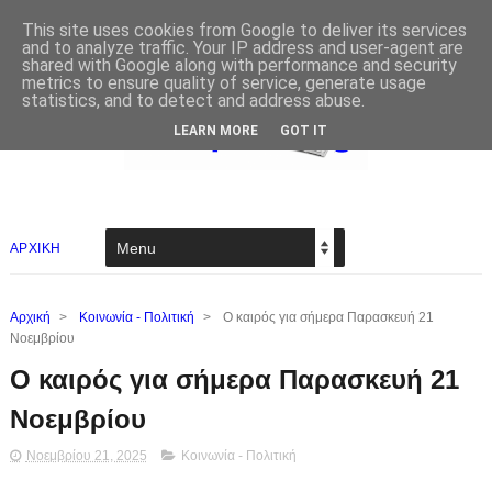
This site uses cookies from Google to deliver its services
and to analyze traffic. Your IP address and user-agent are
shared with Google along with performance and security
metrics to ensure quality of service, generate usage
statistics, and to detect and address abuse.
LEARN MORE
GOT IT
ΑΡΧΙΚΗ
Αρχική
>
Κοινωνία - Πολιτική
>
Ο καιρός για σήμερα Παρασκευή 21
Νοεμβρίου
Ο καιρός για σήμερα Παρασκευή 21
Νοεμβρίου
Νοεμβρίου 21, 2025
Κοινωνία - Πολιτική