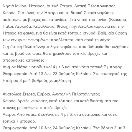
Νησιά Ιονίου, Ήπειρος, Δυτική Στερεά, Δυτική Πελοπόννησος
Καιρός: Στο Ιόνιο, την Ήπειρο και τη δυτική Στερεά νεφώσεις
αυξημένες με βροχές και καταιγίδες. Στα νησιά του Ιονίου (Κέρκυρα,
Παξοί, Λευκάδα, Κεφαλλονιά, Ιθάκη), την Αιτωλοακαρνανία και την
Ήπειρο τα φαινόμενα θα είναι κατά τόπους ισχυρά. Βαθμιαία ύφεση
των ισχυρών φαινομένων προβλέπεται από αργά τη νύχτα.
Στη δυτική Πελοπόννησο λίγες νεφώσεις που βαθμιαία θα αυξηθούν
και τις βραδινές ώρες θα σημειωθούν τοπικές βροχές και
σποραδικές καταιγίδες
Ανεμοι: Νότιοι νοτιοδυτικοί 4 με 6 και στα νότια τοπικά 7 μποφόρ.
Θερμοκρασία: Από 13 έως 23 βαθμούς Κελσίου. Στο εσωτερικό της
Ηπείρου 3 με 4 βαθμούς χαμηλότερη.
Ανατολική Στερεά, Εύβοια, Ανατολική Πελοπόννησος
Καιρός: Αραιές νεφώσεις κατά τόπους και κατά διαστήματα πιο
πυκνές με ασθενείς τοπικές βροχές.
Ανεμοι: Από νότιες διευθύνσεις 4 με 6, στα ανατολικά και νότια
τοπικά 7 μποφόρ.
Θερμοκρασία: Από 10 έως 24 βαθμούς Κελσίου. Στα βόρεια 2 με 3