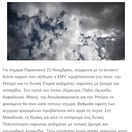
Για σήμερα Παρασκευή 21 Νοεμβρίου, σύμφωνα με το έκτακτο
δελτίο καιρού που εξέδωσε η ΕΜΥ, προβλέπονται στο Ιόνιο, την
Ήπειρο και τη δυτική Στερεά αυξημένες νεφώσεις με βροχές και
καταιγίδες. Στα νησιά του Ιονίου (Κέρκυρα, Παξοί, Λευκάδα,
Κεφαλλονιά, Ιθάκη), την Αιτωλοακαρνανία και την Ήπειρο τα
φαινόμενα θα είναι κατά τόπους ισχυρά. Βαθμιαία ύφεση των
ισχυρών φαινομένων προβλέπεται από αργά τη νύχτα. Στη
Μακεδονία, τη Θράκη και από το απόγευμα στη δυτική
Πελοπόννησο νεφώσεις αυξημένες με τοπικές βροχές και
σποραδικές καταιγίδες. Στην υπόλοιπη χώρα αραιές νεφώσεις κατά