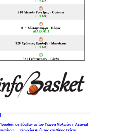
Πυροδότησε βόμβα» με τον Γιάννη Μολφέτα η Αχαγιά!
υνεχίζουν… χέρι-χέρι Αμύντας και Νίκος Γκίκας