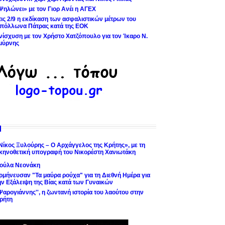
Ψηλώνει» με τον Γιορ Ανέι η ΑΓΕΧ
τις 2/9 η εκδίκαση των ασφαλιστικών μέτρων του
πόλλωνα Πάτρας κατά της ΕΟΚ
νίσχυση με τον Χρήστο Χατζόπουλο για τον Ίκαρο Ν.
μύρνης
Νίκος Ξυλούρης – Ο Αρχάγγελος της Κρήτης», με τη
κηνοθετική υπογραφή του Νικορέστη Χανιωτάκη
ούλα Νεονάκη
ρμήνευσαν "Τα μαύρα ρούχα" για τη Διεθνή Ημέρα για
ην Εξάλειψη της Βίας κατά των Γυναικών
'Ψαρογιάννης'', η ζωντανή ιστορία του λαούτου στην
ρήτη