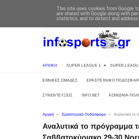
This site uses cookies from Google to 
are shared with Google along with per
statistics, and to detect and address
ΑΡΧΙΚΗ
SUPER LEAGUE 1
SUPER LEAGU
ΕΘΝΙΚΕΣ ΟΜΑΔΕΣ
ΕΡΑΣΙΤΕΧΝΙΚΟ ΠΟΔΟΣΦΑΙ
ΣΥΝΕΝΤΕΥΞΕΙΣ
INFO BET
ΚΟΙΝΩΝΙΑ-ΠΟΛΙ
Αρχική
>
Ερασιτεχνικό Ποδόσφαιρο
>
Αναλυτικά το 
Αναλυτικά το πρόγραμμα 
Σαββατοκύριακο 29-30 Νοε