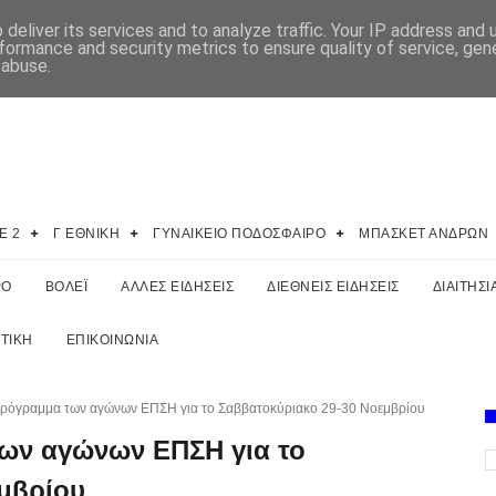
deliver its services and to analyze traffic. Your IP address and
formance and security metrics to ensure quality of service, ge
 abuse.
E 2
Γ ΕΘΝΙΚΗ
ΓΥΝΑΙΚΕΙΟ ΠΟΔΟΣΦΑΙΡΟ
ΜΠΑΣΚΕΤ ΑΝΔΡΩΝ
ΡΟ
ΒΟΛΕΪ
ΑΛΛΕΣ ΕΙΔΗΣΕΙΣ
ΔΙΕΘΝΕΙΣ ΕΙΔΗΣΕΙΣ
ΔΙΑΙΤΗΣΙ
ΤΙΚΗ
ΕΠΙΚΟΙΝΩΝΙΑ
πρόγραμμα των αγώνων ΕΠΣΗ για το Σαββατοκύριακο 29-30 Νοεμβρίου
των αγώνων ΕΠΣΗ για το
μβρίου