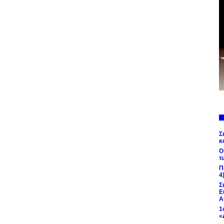
Σ
κ
Ο
τ
Π
4
Σ
Ε
Α
1
«