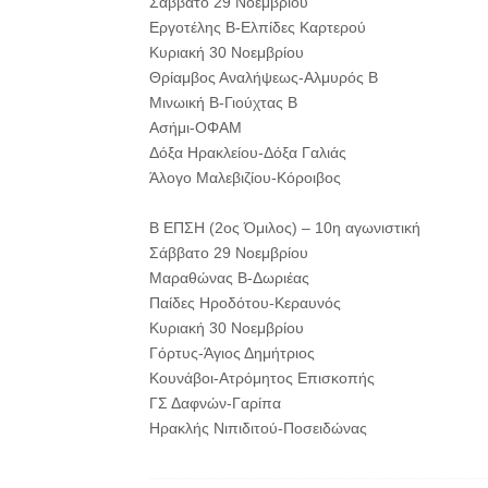
Σάββατο 29 Νοεμβρίου
Εργοτέλης Β-Ελπίδες Καρτερού
Κυριακή 30 Νοεμβρίου
Θρίαμβος Αναλήψεως-Αλμυρός Β
Μινωική Β-Γιούχτας Β
Ασήμι-ΟΦΑΜ
Δόξα Ηρακλείου-Δόξα Γαλιάς
Άλογο Μαλεβιζίου-Κόροιβος
Β ΕΠΣΗ (2ος Όμιλος) – 10η αγωνιστική
Σάββατο 29 Νοεμβρίου
Μαραθώνας Β-Δωριέας
Παίδες Ηροδότου-Κεραυνός
Κυριακή 30 Νοεμβρίου
Γόρτυς-Άγιος Δημήτριος
Κουνάβοι-Ατρόμητος Επισκοπής
ΓΣ Δαφνών-Γαρίπα
Ηρακλής Νιπιδιτού-Ποσειδώνας