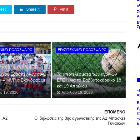
«
eet
Share it
Pin it
Σ
Α
Ε
Σ
ΧΝΙΚΌ ΠΟΔΌΣΦΑΙΡΟ
ΕΡΑΣΙΤΕΧΝΙΚΌ ΠΟΔΌΣΦΑΙΡΟ
ύχος Ερασιτεχνών ο ΑΟ
Τα αποτελέσματα των αγώνων
ν – MVP ο Σκόνδρας με
ΕΠΣΗ για το Σαββατοκύριακο 18
λ
και 19 Απριλίου
«
ου 19, 2026
Απριλίου 19, 2026
σ
Β
Ε
ΕΠΟΜΕΝΟ
τ
ι Α2
Οι δηλώσεις της 8ης αγωνιστικής της Α1 Μπάσκετ
'
Γυναικών
Κ