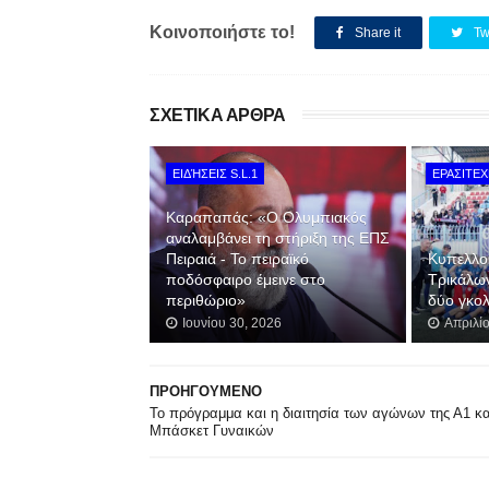
Κοινοποιήστε το!
Share it
Tw
ΣΧΕΤΙΚΑ ΑΡΘΡΑ
ΕΙΔΉΣΕΙΣ S.L.1
ΕΡΑΣΙΤΕ
Καραπαπάς: «Ο Ολυμπιακός
αναλαμβάνει τη στήριξη της ΕΠΣ
Πειραιά - Το πειραϊκό
Κυπελλο
ποδόσφαιρο έμεινε στο
Τρικάλω
περιθώριο»
δύο γκο
Ιουνίου 30, 2026
Απριλί
ΠΡΟΗΓΟΥΜΕΝΟ
Το πρόγραμμα και η διαιτησία των αγώνων της Α1 κα
Μπάσκετ Γυναικών