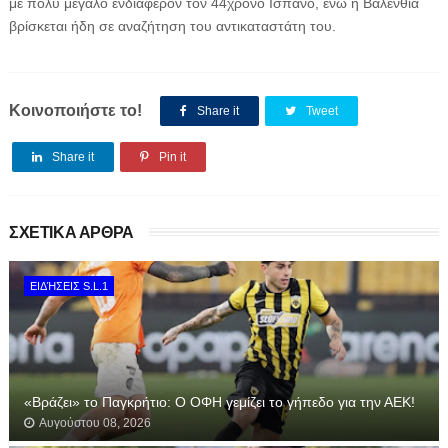
με πολύ μεγάλο ενδιαφέρον τον 44χρονο Ισπανό, ενώ η Βαλένθια
βρίσκεται ήδη σε αναζήτηση του αντικαταστάτη του.
Κοινοποιήστε το!
Share it
Tweet
Share it
Pin it
ΣΧΕΤΙΚΑ ΑΡΘΡΑ
ΕΙΔΉΣΕΙΣ S.L.1
«Βράζει» το Παγκρήτιο: Ο ΟΦΗ γεμίζει το γήπεδο για την ΑΕΚ!
Αυγούστου 08, 2026