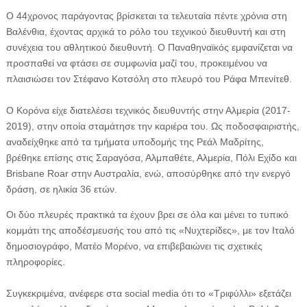
Ο 44χρονος παράγοντας βρίσκεται τα τελευταία πέντε χρόνια στη
Βαλένθια, έχοντας αρχικά το ρόλο του τεχνικού διευθυντή και στη
συνέχεια του αθλητικού διευθυντή. Ο Παναθηναϊκός εμφανίζεται να
προσπαθεί να φτάσει σε συμφωνία μαζί του, προκειμένου να
πλαισιώσει τον Στέφανο Κοτσόλη στο πλευρό του Ράφα Μπενίτεθ.
Ο Κορόνα είχε διατελέσει τεχνικός διευθυντής στην Αλμερία (2017-
2019), στην οποία σταμάτησε την καριέρα του. Ως ποδοσφαιριστής,
αναδείχθηκε από τα τμήματα υποδομής της Ρεάλ Μαδρίτης,
βρέθηκε επίσης στις Σαραγόσα, Αλμπαθέτε, Αλμερία, Πόλι Εχίδο και
Brisbane Roar στην Αυστραλία, ενώ, αποσύρθηκε από την ενεργό
δράση, σε ηλικία 36 ετών.
Οι δύο πλευρές πρακτικά τα έχουν βρει σε όλα και μένει το τυπικό
κομμάτι της αποδέσμευσής του από τις «Νυχτερίδες», με τον Ιταλό
δημοσιογράφο, Ματέο Μορένο, να επιβεβαιώνει τις σχετικές
πληροφορίες.
Συγκεκριμένα, ανέφερε στα social media ότι το «Τριφύλλι» εξετάζει