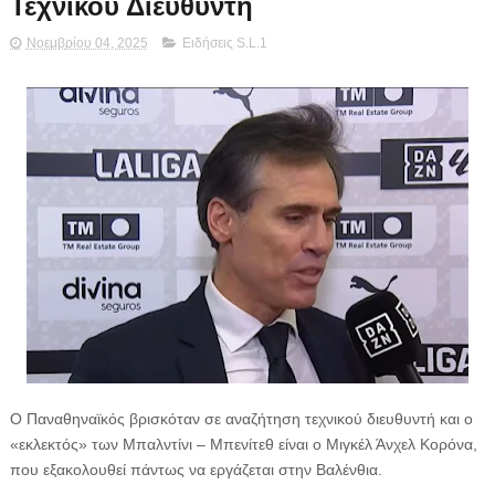
Τεχνικού Διευθυντή
Νοεμβρίου 04, 2025
Ειδήσεις S.L.1
Ο Παναθηναϊκός βρισκόταν σε αναζήτηση τεχνικού διευθυντή και ο
«εκλεκτός» των Μπαλντίνι – Μπενίτεθ είναι ο Μιγκέλ Άνχελ Κορόνα,
που εξακολουθεί πάντως να εργάζεται στην Βαλένθια.