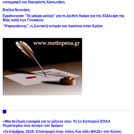
υπογραφή του Νικορέστη Χανιωτάκη
Βούλα Νεονάκη
Ερμήνευσαν "Τα μαύρα ρούχα" για τη Διεθνή Ημέρα για την Εξάλειψη της
Βίας κατά των Γυναικών
''Ψαρογιάννης'', η ζωντανή ιστορία του λαούτου στην Κρήτη
«Μια δεύτερη ευκαιρία για το μέλλον σου: Το 1ο Εσπερινό ΕΠΑΛ
Περιστερίου σου ανοίγει τον δρόμο»
«Σεπτέμβρης 2026: Επιστροφή στην πόλη. Και πάλι ΜΑΖΙ!» στο Άλσος