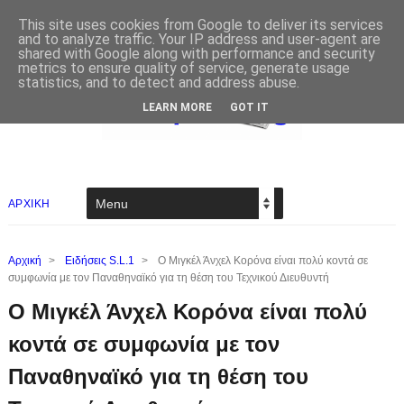
This site uses cookies from Google to deliver its services
and to analyze traffic. Your IP address and user-agent are
shared with Google along with performance and security
metrics to ensure quality of service, generate usage
statistics, and to detect and address abuse.
LEARN MORE
GOT IT
ΑΡΧΙΚΗ
Αρχική
>
Ειδήσεις S.L.1
>
Ο Μιγκέλ Άνχελ Κορόνα είναι πολύ κοντά σε
συμφωνία με τον Παναθηναϊκό για τη θέση του Τεχνικού Διευθυντή
Ο Μιγκέλ Άνχελ Κορόνα είναι πολύ
κοντά σε συμφωνία με τον
Παναθηναϊκό για τη θέση του