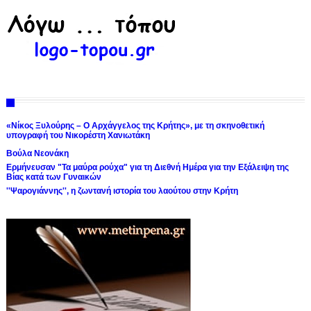
«Νίκος Ξυλούρης – Ο Αρχάγγελος της Κρήτης», με τη σκηνοθετική
υπογραφή του Νικορέστη Χανιωτάκη
Βούλα Νεονάκη
Ερμήνευσαν "Τα μαύρα ρούχα" για τη Διεθνή Ημέρα για την Εξάλειψη της
Βίας κατά των Γυναικών
''Ψαρογιάννης'', η ζωντανή ιστορία του λαούτου στην Κρήτη