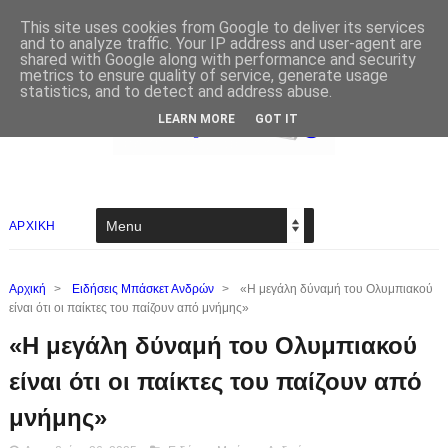
This site uses cookies from Google to deliver its services
and to analyze traffic. Your IP address and user-agent are
shared with Google along with performance and security
metrics to ensure quality of service, generate usage
statistics, and to detect and address abuse.
LEARN MORE
GOT IT
ΑΡΧΙΚΗ
Αρχική
>
Ειδήσεις Μπάσκετ Ανδρών
>
«Η μεγάλη δύναμή του Ολυμπιακού
είναι ότι οι παίκτες του παίζουν από μνήμης»
«Η μεγάλη δύναμή του Ολυμπιακού
είναι ότι οι παίκτες του παίζουν από
μνήμης»