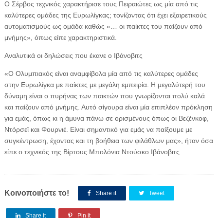
Ο Σέρβος τεχνικός χαρακτήρισε τους Πειραιώτες ως μία από τις
καλύτερες ομάδες της Ευρωλίγκας; τονίζοντας ότι έχει εξαιρετικούς
αυτοματισμούς ως ομάδα καθώς «… οι παίκτες του παίζουν από
μνήμης», όπως είπε χαρακτηριστικά.
Αναλυτικά οι δηλώσεις που έκανε ο Ιβάνοβιτς
«Ο Ολυμπιακός είναι αναμφίβολα μία από τις καλύτερες ομάδες
στην Ευρωλίγκα με παίκτες με μεγάλη εμπειρία. Η μεγαλύτερή του
δύναμη είναι ο πυρήνας των παικτών που γνωρίζονται πολύ καλά
και παίζουν από μνήμης. Αυτό σίγουρα είναι μία επιπλέον πρόκληση
για εμάς, όπως κι η άμυνα πάνω σε ορισμένους όπως οι Βεζένκοφ,
Ντόρσεϊ και Φουρνιέ. Είναι σημαντικό για εμάς να παίξουμε με
συγκέντρωση, έχοντας και τη βοήθεια των φιλάθλων μας», ήταν όσα
είπε ο τεχνικός της Βίρτους Μπολόνια Ντούσκο Ιβάνοβιτς.
Κοινοποιήστε το!
Share it
Tweet
Share it
Pin it