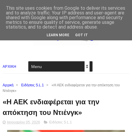
This site uses cookies from Google to deliver its services
and to analyze traffic. Your IP address and user-agent are
shared with Google along with performance and security
metrics to ensure quality of service, generate usage
statistics, and to detect and address abuse.
LEARN MORE
GOT IT
ΑΡΧΙΚΗ
Αρχική
>
Ειδήσεις S.L.1
>
«Η ΑΕΚ ενδιαφέρεται για την απόκτηση του
Ντιένγκ»
«Η ΑΕΚ ενδιαφέρεται για την
απόκτηση του Ντιένγκ»
Ιανουαρίου 05, 2026
Ειδήσεις S.L.1