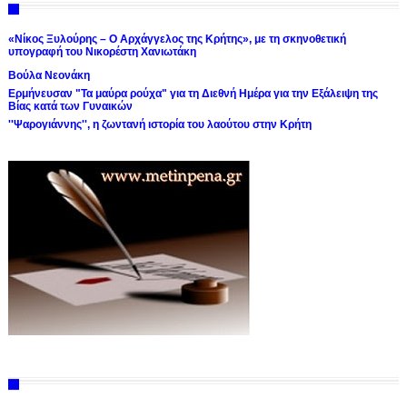
«Νίκος Ξυλούρης – Ο Αρχάγγελος της Κρήτης», με τη σκηνοθετική
υπογραφή του Νικορέστη Χανιωτάκη
Βούλα Νεονάκη
Ερμήνευσαν "Τα μαύρα ρούχα" για τη Διεθνή Ημέρα για την Εξάλειψη της
Βίας κατά των Γυναικών
''Ψαρογιάννης'', η ζωντανή ιστορία του λαούτου στην Κρήτη