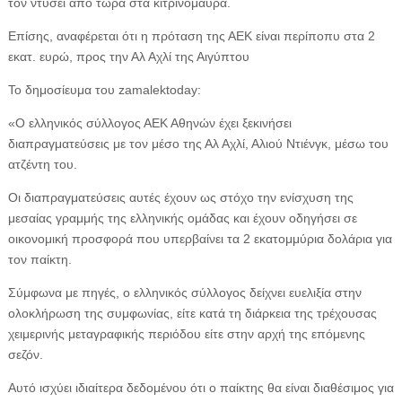
τον ντύσει από τώρα στα κιτρινόμαυρα.
Επίσης, αναφέρεται ότι η πρόταση της ΑΕΚ είναι περίποπυ στα 2
εκατ. ευρώ, προς την Αλ Αχλί της Αιγύπτου
Το δημοσίευμα του zamalektoday:
«Ο ελληνικός σύλλογος ΑΕΚ Αθηνών έχει ξεκινήσει
διαπραγματεύσεις με τον μέσο της Αλ Αχλί, Αλιού Ντιένγκ, μέσω του
ατζέντη του.
Οι διαπραγματεύσεις αυτές έχουν ως στόχο την ενίσχυση της
μεσαίας γραμμής της ελληνικής ομάδας και έχουν οδηγήσει σε
οικονομική προσφορά που υπερβαίνει τα 2 εκατομμύρια δολάρια για
τον παίκτη.
Σύμφωνα με πηγές, ο ελληνικός σύλλογος δείχνει ευελιξία στην
ολοκλήρωση της συμφωνίας, είτε κατά τη διάρκεια της τρέχουσας
χειμερινής μεταγραφικής περιόδου είτε στην αρχή της επόμενης
σεζόν.
Αυτό ισχύει ιδιαίτερα δεδομένου ότι ο παίκτης θα είναι διαθέσιμος για