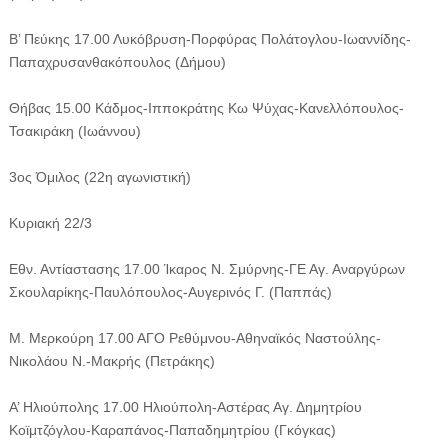
Β’ Πεύκης 17.00 Λυκόβρυση-Πορφύρας Πολάτογλου-Ιωαννίδης-
Παπαχρυσανθακόπουλος (Δήμου)
Θήβας 15.00 Κάδμος-Ιπποκράτης Κω Ψύχας-Κανελλόπουλος-
Τσακιράκη (Ιωάννου)
3ος Όμιλος (22η αγωνιστική)
Κυριακή 22/3
Εθν. Αντίαστασης 17.00 Ίκαρος Ν. Σμύρνης-ΓΕ Αγ. Αναργύρων
Σκουλαρίκης-Παυλόπουλος-Αυγερινός Γ. (Παππάς)
Μ. Μερκούρη 17.00 ΑΓΟ Ρεθύμνου-Αθηναϊκός Ναστούλης-
Νικολάου Ν.-Μακρής (Πετράκης)
Α’ Ηλιούπολης 17.00 Ηλιούπολη-Αστέρας Αγ. Δημητρίου
Κοϊμτζόγλου-Καραπάνος-Παπαδημητρίου (Γκόγκας)