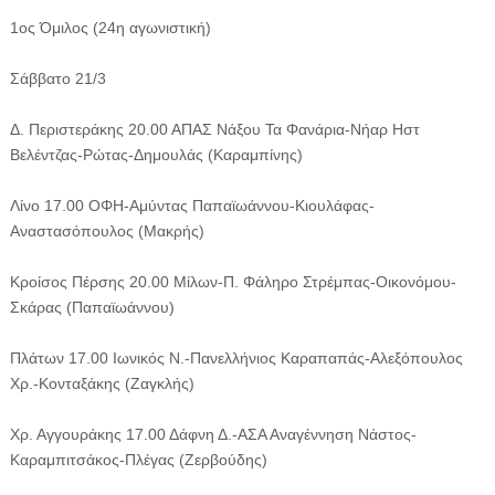
1ος Όμιλος (24η αγωνιστική)
Σάββατο 21/3
Δ. Περιστεράκης 20.00 ΑΠΑΣ Νάξου Τα Φανάρια-Νήαρ Ηστ
Βελέντζας-Ρώτας-Δημουλάς (Καραμπίνης)
Λίνο 17.00 ΟΦΗ-Αμύντας Παπαϊωάννου-Κιουλάφας-
Αναστασόπουλος (Μακρής)
Κροίσος Πέρσης 20.00 Μίλων-Π. Φάληρο Στρέμπας-Οικονόμου-
Σκάρας (Παπαϊωάννου)
Πλάτων 17.00 Ιωνικός Ν.-Πανελλήνιος Καραπαπάς-Αλεξόπουλος
Χρ.-Κονταξάκης (Ζαγκλής)
Χρ. Αγγουράκης 17.00 Δάφνη Δ.-ΑΣΑ Αναγέννηση Νάστος-
Καραμπιτσάκος-Πλέγας (Ζερβούδης)