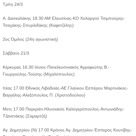
Τρίτη 24/3
Α. Δασκαλάκης 18.30 ΑΜ Ελευσίνας-ΚΟ Χολαργού Τσιμπούρης-
Τσαχάκης-Σπυρλιδάκης (Καφετζέλης)
2ος Όμιλος (24η αγωνιστική)
Σάββατο 21/3
Κέρκυρας 16.30 Ιόνιος-Πανελευσινιακός Αγραφιώτης Β.-
Γεωργούλης-Τούσης (Μιχαλόπουλος)
Ιτέας 17.00 Εθνικός Λιβαδειάς-ΑΕ Γλαύκου Εσπέρου Μαρτινάκος-
Βαγγάλης-Αλεξόπουλος Π. (Χριστοδούλου)
Μετς 17.00 Παγκράτι-Ηλυσιακός Καλογερόπουλος-Αντωνιάδης-
Τζανετάκης (Σαμαρτζή)
Αγ. Δημητρίου (Ν) 17.00 Κρόνος Αγ. Δημητρίου-Έσπερος Κουτίβης-