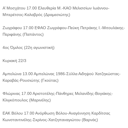
Α’ Μοσχάτου 17.00 Ελευθερία Μ.-ΚΑΟ Μελισσίων Ιωάννου-
Μπερέτσος-Καλαβρός (Δραμεσιώτης)
Ζωγράφου 17.00 ΕΦΑΟ Ζωγράφου-Πεύκη Πετράκης Ι.-Μιτουλάκης-
Περιφάνης (Παπάντος)
4ος Όμιλος (22η αγωνιστική)
Κυριακή 22/3
Αμπελώνα 13.00 Αμπελώνας 1986-Σύλλα Αιδηψού Χατζηκώστας-
Καραβάς-Ρουσιώτης (Γκούτας)
Φλώρινας 17.00 Αριστοτέλης-Πάνθηρες Μελανίδης-Βογιάκης-
Κλιγκόπουλος (Μαρινέλης)
ΕΑΚ Βόλου 17.00 Ανόρθωση Βόλου-Αναγέννηση Καρδίτσας
Κωνσταντινέλης-Σκρίνος-Χατζηπαναγιώτου (Βαρνάς)