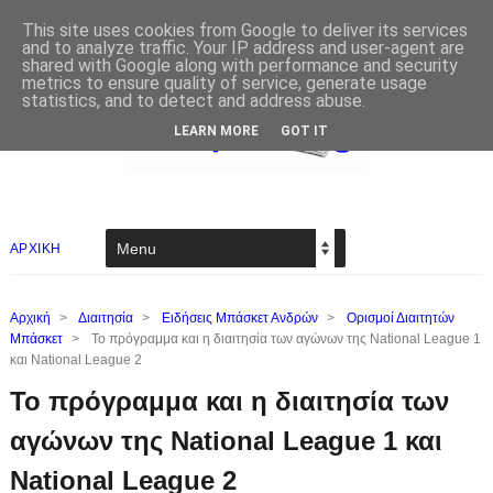
This site uses cookies from Google to deliver its services
and to analyze traffic. Your IP address and user-agent are
shared with Google along with performance and security
metrics to ensure quality of service, generate usage
statistics, and to detect and address abuse.
LEARN MORE
GOT IT
ΑΡΧΙΚΗ
Αρχική
>
Διαιτησία
>
Ειδήσεις Μπάσκετ Ανδρών
>
Ορισμοί Διαιτητών
Μπάσκετ
>
Το πρόγραμμα και η διαιτησία των αγώνων της National League 1
και National League 2
Το πρόγραμμα και η διαιτησία των
αγώνων της National League 1 και
National League 2