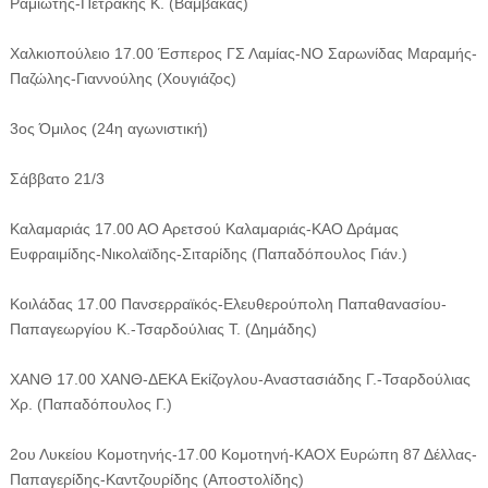
Ραμιώτης-Πετράκης Κ. (Βαμβακάς)
Χαλκιοπούλειο 17.00 Έσπερος ΓΣ Λαμίας-ΝΟ Σαρωνίδας Μαραμής-
Παζώλης-Γιαννούλης (Χουγιάζος)
3ος Όμιλος (24η αγωνιστική)
Σάββατο 21/3
Καλαμαριάς 17.00 ΑΟ Αρετσού Καλαμαριάς-ΚΑΟ Δράμας
Ευφραιμίδης-Νικολαϊδης-Σιταρίδης (Παπαδόπουλος Γιάν.)
Κοιλάδας 17.00 Πανσερραϊκός-Ελευθερούπολη Παπαθανασίου-
Παπαγεωργίου Κ.-Τσαρδούλιας Τ. (Δημάδης)
ΧΑΝΘ 17.00 ΧΑΝΘ-ΔΕΚΑ Εκίζογλου-Αναστασιάδης Γ.-Τσαρδούλιας
Χρ. (Παπαδόπουλος Γ.)
2ου Λυκείου Κομοτηνής-17.00 Κομοτηνή-ΚΑΟΧ Ευρώπη 87 Δέλλας-
Παπαγερίδης-Καντζουρίδης (Αποστολίδης)