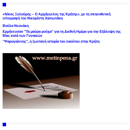
«Νίκος Ξυλούρης – Ο Αρχάγγελος της Κρήτης», με τη σκηνοθετική
υπογραφή του Νικορέστη Χανιωτάκη
Βούλα Νεονάκη
Ερμήνευσαν "Τα μαύρα ρούχα" για τη Διεθνή Ημέρα για την Εξάλειψη της
Βίας κατά των Γυναικών
''Ψαρογιάννης'', η ζωντανή ιστορία του λαούτου στην Κρήτη