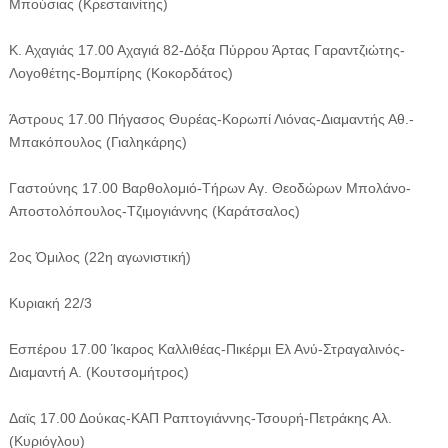
Μπούσιας (Κρεσταινίτης)
Κ. Αχαγιάς 17.00 Αχαγιά 82-Δόξα Πύρρου Άρτας Γαραντζιώτης-
Λογοθέτης-Βομπίρης (Κοκορδάτος)
Άστρους 17.00 Πήγασος Θυρέας-Κορωπί Λιόνας-Διαμαντής Αθ.-
Μπακόπουλος (Γιαληκάρης)
Γαστούνης 17.00 Βαρθολομιό-Τήρων Αγ. Θεοδώρων Μπολάνο-
Αποστολόπουλος-Τζιμογιάννης (Καράτσαλος)
2ος Όμιλος (22η αγωνιστική)
Κυριακή 22/3
Εσπέρου 17.00 Ίκαρος Καλλιθέας-Πικέρμι Ελ Ανύ-Στραγαλινός-
Διαμαντή Α. (Κουτσομήτρος)
Δαϊς 17.00 Δούκας-ΚΑΠ Ραπτογιάννης-Τσουρή-Πετράκης Αλ.
(Κυριόγλου)