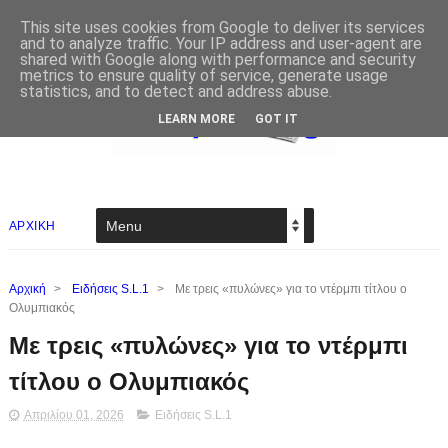
This site uses cookies from Google to deliver its services
and to analyze traffic. Your IP address and user-agent are
shared with Google along with performance and security
metrics to ensure quality of service, generate usage
statistics, and to detect and address abuse.
LEARN MORE
GOT IT
ΑΡΧΙΚΗ
Αρχική
>
Ειδήσεις S.L.1
>
Με τρεις «πυλώνες» για το ντέρμπι τίτλου ο
Ολυμπιακός
Με τρεις «πυλώνες» για το ντέρμπι
τίτλου ο Ολυμπιακός
Απριλίου 01, 2026
Ειδήσεις S.L.1