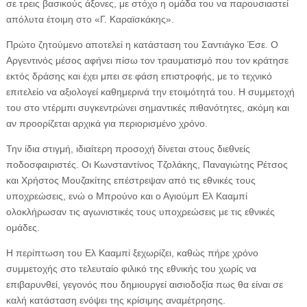
σε τρεις βασικούς άξονες, με στόχο η ομάδα του να παρουσιαστεί
απόλυτα έτοιμη στο «Γ. Καραϊσκάκης».
Πρώτο ζητούμενο αποτελεί η κατάσταση του Σαντιάγκο Έσε. Ο
Αργεντινός μέσος αφήνει πίσω τον τραυματισμό που τον κράτησε
εκτός δράσης και έχει μπει σε φάση επιστροφής, με το τεχνικό
επιτελείο να αξιολογεί καθημερινά την ετοιμότητά του. Η συμμετοχή
του στο ντέρμπι συγκεντρώνει σημαντικές πιθανότητες, ακόμη και
αν προορίζεται αρχικά για περιορισμένο χρόνο.
Την ίδια στιγμή, ιδιαίτερη προσοχή δίνεται στους διεθνείς
ποδοσφαιριστές. Οι Κωνσταντίνος Τζολάκης, Παναγιώτης Ρέτσος
και Χρήστος Μουζακίτης επέστρεψαν από τις εθνικές τους
υποχρεώσεις, ενώ ο Μπρούνο και ο Αγιούμπ Ελ Κααμπί
ολοκλήρωσαν τις αγωνιστικές τους υποχρεώσεις με τις εθνικές
ομάδες.
Η περίπτωση του Ελ Κααμπί ξεχωρίζει, καθώς πήρε χρόνο
συμμετοχής στο τελευταίο φιλικό της εθνικής του χωρίς να
επιβαρυνθεί, γεγονός που δημιουργεί αισιοδοξία πως θα είναι σε
καλή κατάσταση ενόψει της κρίσιμης αναμέτρησης.