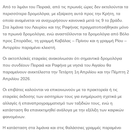
Από το λιμάνι του Πειραιά, από τις πρωινές ώρες δεν εκτελούνται τα
περισσότερα δρομολόγια, με εξαίρεση αυτά προς την Κρήτη, τα
οποία αναμένεται να αναχωρήσουν κανονικά μετά τις 9 το βράδυ.
Στα λιμάνια του Λαυρίου και της Ραφήνας πραγματοποιήθηκαν μόνο
τα πρωινά δρομολόγια, ενώ αναστέλλονται τα δρομολόγια από Βόλο
προς Σποράδες, τη γραμμή Καβάλας – Πρίνου και η γραμμή Ρίου –
Αντιρρίου παραμένει κλειστή.
Οι ακτοπλοϊκές εταιρείες ανακοίνωσαν ότι σημαντικά δρομολόγια
που συνδέουν Πειραιά και Ραφήνα με νησιά του Αιγαίου θα
παραμείνουν ανεκτέλεστα την Τετάρτη 1η Απριλίου και την Πέμπτη 2
Απριλίου 2026.
Οι επιβάτες καλούνται να επικοινωνούν με τα πρακτορεία ή τις
εταιρείες έκδοσης των εισιτηρίων τους για ενημέρωση σχετικά με
αλλαγές ή επαναπρογραμματισμό των ταξιδιών τους, ενώ η
κατάσταση θα επανεκτιμηθεί ανάλογα με την εξέλιξη των καιρικών
φαινομένων.
Η κατάσταση στα λιμάνια και στις θαλάσσιες γραμμές παραμένει