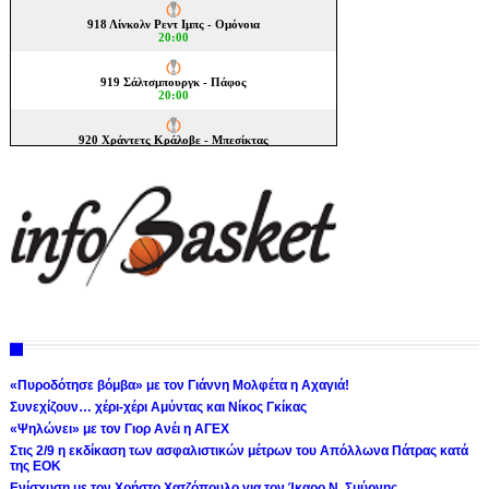
«Πυροδότησε βόμβα» με τον Γιάννη Μολφέτα η Αχαγιά!
Συνεχίζουν… χέρι-χέρι Αμύντας και Νίκος Γκίκας
«Ψηλώνει» με τον Γιορ Ανέι η ΑΓΕΧ
Στις 2/9 η εκδίκαση των ασφαλιστικών μέτρων του Απόλλωνα Πάτρας κατά
της ΕΟΚ
Ενίσχυση με τον Χρήστο Χατζόπουλο για τον Ίκαρο Ν. Σμύρνης