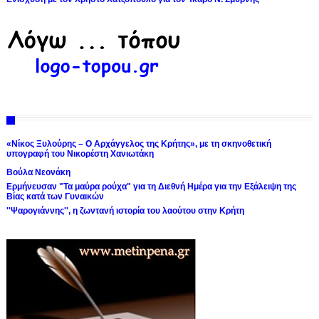
«Νίκος Ξυλούρης – Ο Αρχάγγελος της Κρήτης», με τη σκηνοθετική
υπογραφή του Νικορέστη Χανιωτάκη
Βούλα Νεονάκη
Ερμήνευσαν "Τα μαύρα ρούχα" για τη Διεθνή Ημέρα για την Εξάλειψη της
Βίας κατά των Γυναικών
''Ψαρογιάννης'', η ζωντανή ιστορία του λαούτου στην Κρήτη