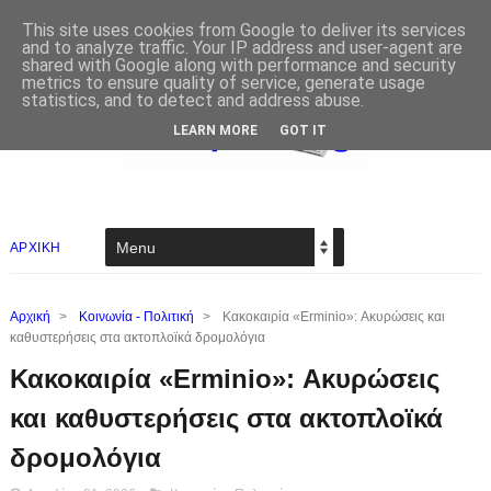
This site uses cookies from Google to deliver its services
and to analyze traffic. Your IP address and user-agent are
shared with Google along with performance and security
metrics to ensure quality of service, generate usage
statistics, and to detect and address abuse.
LEARN MORE
GOT IT
ΑΡΧΙΚΗ
Αρχική
>
Κοινωνία - Πολιτική
>
Κακοκαιρία «Erminio»: Ακυρώσεις και
καθυστερήσεις στα ακτοπλοϊκά δρομολόγια
Κακοκαιρία «Erminio»: Ακυρώσεις
και καθυστερήσεις στα ακτοπλοϊκά
δρομολόγια