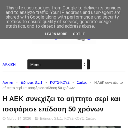
This site uses cookies from Google to deliver its services
and to analyze traffic. Your IP address and user-agent are
shared with Google along with performance and security
metrics to ensure quality of service, generate usage
statistics, and to detect and address abuse.
LEARN MORE
GOT IT
ΑΡΧΙΚΗ
Αρχική
>
Ειδήσεις S.L.1
>
ΚΟΥΣ-ΚΟΥΣ
>
Στήλες
>
Η ΑΕΚ συνεχίζει το
αήττητο σερί και ισοφάρισε επίδοση 50 χρόνων
Η ΑΕΚ συνεχίζει το αήττητο σερί και
ισοφάρισε επίδοση 50 χρόνων
Μαΐου 14, 2026
Ειδήσεις S.L.1
,
ΚΟΥΣ-ΚΟΥΣ
,
Στήλες