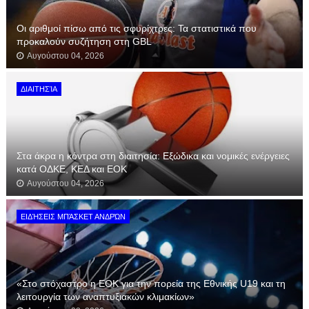
Οι αριθμοί πίσω από τις σφυρίχτρες: Τα στατιστικά που
προκαλούν συζήτηση στη GBL
Αυγούστου 04, 2026
ΔΙΑΙΤΗΣΊΑ
Στα άκρα η κόντρα στη διαιτησία: Εξώδικα και νομικές ενέργειες
κατά ΟΔΚΕ, ΚΕΔ και ΕΟΚ
Αυγούστου 04, 2026
ΕΙΔΉΣΕΙΣ ΜΠΆΣΚΕΤ ΑΝΔΡΏΝ
«Στο στόχαστρο η ΕΟΚ για την πορεία της Εθνικής U19 και τη
λειτουργία των αναπτυξιακών κλιμακίων»