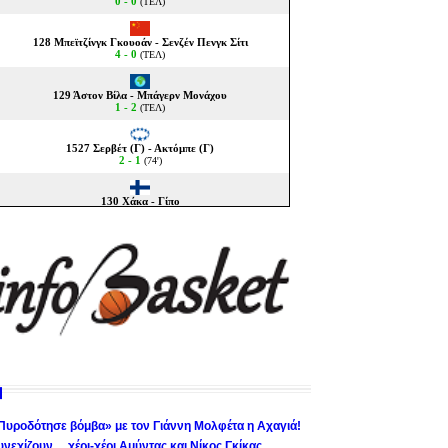
Πυροδότησε βόμβα» με τον Γιάννη Μολφέτα η Αχαγιά!
υνεχίζουν… χέρι-χέρι Αμύντας και Νίκος Γκίκας