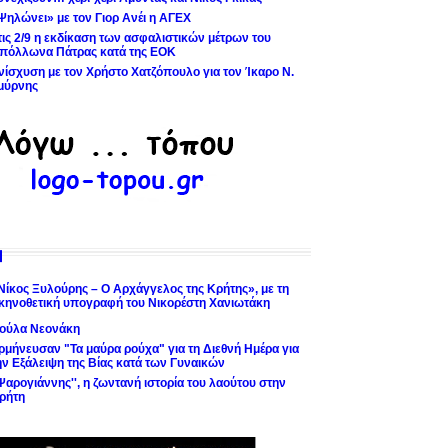
Ψηλώνει» με τον Γιορ Ανέι η ΑΓΕΧ
τις 2/9 η εκδίκαση των ασφαλιστικών μέτρων του
πόλλωνα Πάτρας κατά της ΕΟΚ
νίσχυση με τον Χρήστο Χατζόπουλο για τον Ίκαρο Ν.
μύρνης
Νίκος Ξυλούρης – Ο Αρχάγγελος της Κρήτης», με τη
κηνοθετική υπογραφή του Νικορέστη Χανιωτάκη
ούλα Νεονάκη
ρμήνευσαν "Τα μαύρα ρούχα" για τη Διεθνή Ημέρα για
ην Εξάλειψη της Βίας κατά των Γυναικών
'Ψαρογιάννης'', η ζωντανή ιστορία του λαούτου στην
ρήτη