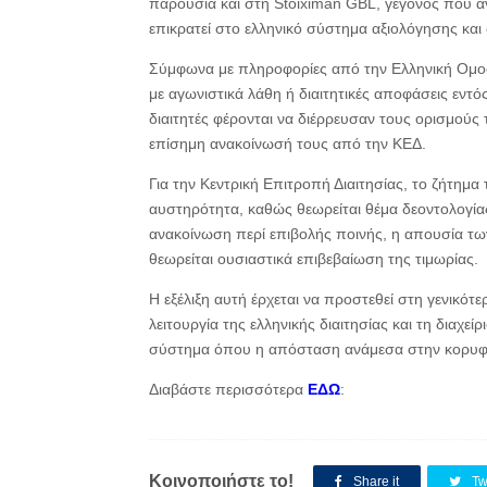
παρουσία και στη Stoiximan GBL, γεγονός που αν
επικρατεί στο ελληνικό σύστημα αξιολόγησης και 
Σύμφωνα με πληροφορίες από την Ελληνική Ομοσπ
με αγωνιστικά λάθη ή διαιτητικές αποφάσεις εντό
διαιτητές φέρονται να διέρρευσαν τους ορισμού
επίσημη ανακοίνωσή τους από την ΚΕΔ.
Για την Κεντρική Επιτροπή Διαιτησίας, το ζήτημα 
αυστηρότητα, καθώς θεωρείται θέμα δεοντολογίας 
ανακοίνωση περί επιβολής ποινής, η απουσία τω
θεωρείται ουσιαστικά επιβεβαίωση της τιμωρίας.
Η εξέλιξη αυτή έρχεται να προστεθεί στη γενικό
λειτουργία της ελληνικής διαιτησίας και τη διαχε
σύστημα όπου η απόσταση ανάμεσα στην κορυφή 
Διαβάστε περισσότερα
ΕΔΩ
:
Κοινοποιήστε το!
Share it
Tw