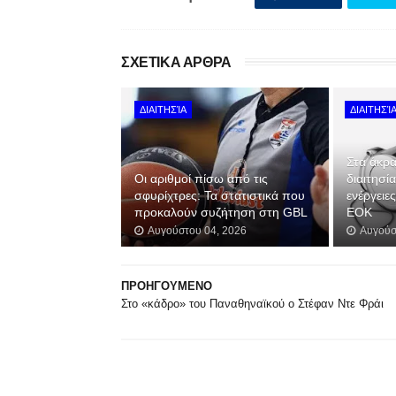
ΣΧΕΤΙΚΑ ΑΡΘΡΑ
ΔΙΑΙΤΗΣΊΑ
ΔΙΑΙΤΗΣΊ
Στα άκρα
Οι αριθμοί πίσω από τις
διαιτησί
σφυρίχτρες: Τα στατιστικά που
ενέργειε
προκαλούν συζήτηση στη GBL
ΕΟΚ
Αυγούστου 04, 2026
Αυγούσ
ΠΡΟΗΓΟΥΜΕΝΟ
Στο «κάδρο» του Παναθηναϊκού ο Στέφαν Ντε Φράι