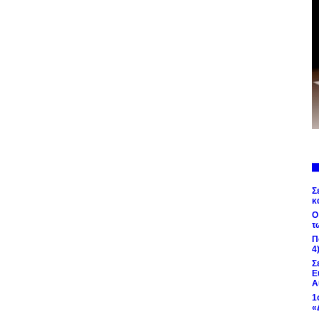
Σ
κ
Ο
τ
Π
4
Σ
Ε
Α
1
«