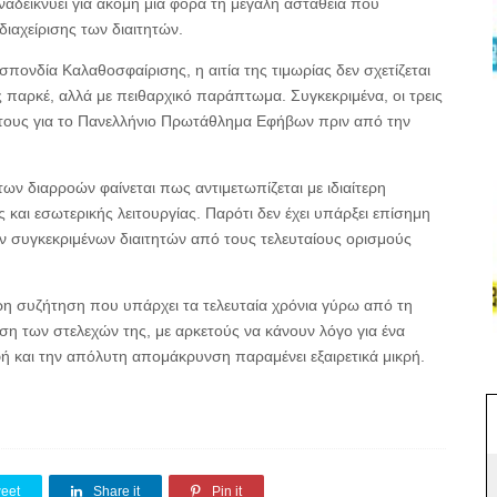
αδεικνύει για ακόμη μία φορά τη μεγάλη αστάθεια που
διαχείρισης των διαιτητών.
ονδία Καλαθοσφαίρισης, η αιτία της τιμωρίας δεν σχετίζεται
ς παρκέ, αλλά με πειθαρχικό παράπτωμα. Συγκεκριμένα, οι τρεις
ς τους για το Πανελλήνιο Πρωτάθλημα Εφήβων πριν από την
των διαρροών φαίνεται πως αντιμετωπίζεται με ιδιαίτερη
και εσωτερικής λειτουργίας. Παρότι δεν έχει υπάρξει επίσημη
ν συγκεκριμένων διαιτητών από τους τελευταίους ορισμούς
τερη συζήτηση που υπάρχει τα τελευταία χρόνια γύρω από τη
ίριση των στελεχών της, με αρκετούς να κάνουν λόγο για ένα
και την απόλυτη απομάκρυνση παραμένει εξαιρετικά μικρή.
eet
Share it
Pin it