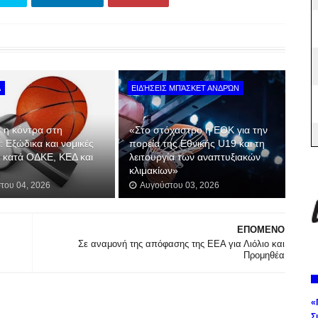
Α
ΕΙΔΉΣΕΙΣ ΜΠΆΣΚΕΤ ΑΝΔΡΏΝ
 η κόντρα στη
«Στο στόχαστρο η ΕΟΚ για την
α: Εξώδικα και νομικές
πορεία της Εθνικής U19 και τη
ς κατά ΟΔΚΕ, ΚΕΔ και
λειτουργία των αναπτυξιακών
κλιμακίων»
του 04, 2026
Αυγούστου 03, 2026
ΕΠΟΜΕΝΟ
Σε αναμονή της απόφασης της ΕΕΑ για Λιόλιο και
Προμηθέα
«
Σ