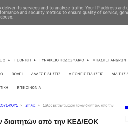
deliver its services and to analyze traffic. Your IP address and
formance and security metrics to ensure quality of service, ge
 abuse.
E 2
Γ ΕΘΝΙΚΗ
ΓΥΝΑΙΚΕΙΟ ΠΟΔΟΣΦΑΙΡΟ
ΜΠΑΣΚΕΤ ΑΝΔΡΩΝ
ΡΟ
ΒΟΛΕΪ
ΑΛΛΕΣ ΕΙΔΗΣΕΙΣ
ΔΙΕΘΝΕΙΣ ΕΙΔΗΣΕΙΣ
ΔΙΑΙΤΗΣΙ
ΤΙΚΗ
ΕΠΙΚΟΙΝΩΝΙΑ
ΚΟΥΣ-ΚΟΥΣ
>
Στήλες
>
Σάλος με την τιμωρία τριών διαιτητών από την
ών διαιτητών από την ΚΕΔ/ΕΟΚ