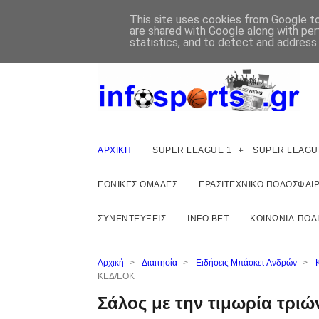
This site uses cookies from Google to 
are shared with Google along with per
statistics, and to detect and address
ΑΡΧΙΚΗ
SUPER LEAGUE 1
SUPER LEAGU
ΕΘΝΙΚΕΣ ΟΜΑΔΕΣ
ΕΡΑΣΙΤΕΧΝΙΚΟ ΠΟΔΟΣΦΑΙ
ΣΥΝΕΝΤΕΥΞΕΙΣ
INFO BET
ΚΟΙΝΩΝΙΑ-ΠΟΛΙ
Αρχική
>
Διαιτησία
>
Ειδήσεις Μπάσκετ Ανδρών
>
ΚΕΔ/ΕΟΚ
Σάλος με την τιμωρία τρι