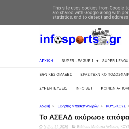
This site uses cookies from Google to 
are shared with Google along with per
statistics, and to detect and address
ΑΡΧΙΚΗ
SUPER LEAGUE 1
SUPER LEAGU
ΕΘΝΙΚΕΣ ΟΜΑΔΕΣ
ΕΡΑΣΙΤΕΧΝΙΚΟ ΠΟΔΟΣΦΑΙ
ΣΥΝΕΝΤΕΥΞΕΙΣ
INFO BET
ΚΟΙΝΩΝΙΑ-ΠΟΛΙ
Αρχική
>
Ειδήσεις Μπάσκετ Ανδρών
>
ΚΟΥΣ-ΚΟΥΣ
Το ΑΣΕΑΔ ακύρωσε απόφα
Μαΐου 24, 2026
Ειδήσεις Μπάσκετ Ανδρών
,
ΚΟΥ