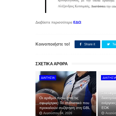
Διαβάστε περισσότερα
ΕΔΩ
:
Κοινοποιήστε το!
Share it
Tw
ΣΧΕΤΙΚΑ ΑΡΘΡΑ
ΔΙΑΙΤΗΣΊΑ
ΔΙΑΙΤΗΣΊ
Στα άκρα
Οι αριθμοί πίσω από τις
διαιτησί
σφυρίχτρες: Τα στατιστικά που
ενέργειε
προκαλούν συζήτηση στη GBL
ΕΟΚ
Αυγούστου 04, 2026
Αυγούσ