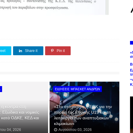
eet
Share it
Pin it
«
σ
Β
Ε
τ
'
Κ
Α
ΕΙΔΉΣΕΙΣ ΜΠΆΣΚΕΤ ΑΝΔΡΏΝ
 η κόντρα στη
«Στο στόχαστρο η ΕΟΚ για την
α: Εξώδικα και νομικές
πορεία της Εθνικής U19 και τη
ς κατά ΟΔΚΕ, ΚΕΔ και
λειτουργία των αναπτυξιακών
κλιμακίων»
του 04, 2026
Αυγούστου 03, 2026