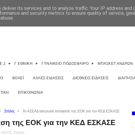
deliver its services and to analyze traffic. Your IP address and
formance and security metrics to ensure quality of service, ge
 abuse.
E 2
Γ ΕΘΝΙΚΗ
ΓΥΝΑΙΚΕΙΟ ΠΟΔΟΣΦΑΙΡΟ
ΜΠΑΣΚΕΤ ΑΝΔΡΩΝ
ΡΟ
ΒΟΛΕΪ
ΑΛΛΕΣ ΕΙΔΗΣΕΙΣ
ΔΙΕΘΝΕΙΣ ΕΙΔΗΣΕΙΣ
ΔΙΑΙΤΗΣΙ
ΤΙΚΗ
ΕΠΙΚΟΙΝΩΝΙΑ
>
Στήλες
>
Το ΑΣΕΑΔ ακύρωσε απόφαση της ΕΟΚ για την ΚΕΔ ΕΣΚΑΣΕ
ση της ΕΟΚ για την ΚΕΔ ΕΣΚΑΣΕ
Σ-ΚΟΥΣ
,
Στήλες