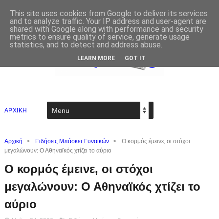
This site uses cookies from Google to deliver its services
and to analyze traffic. Your IP address and user-agent are
shared with Google along with performance and security
metrics to ensure quality of service, generate usage
statistics, and to detect and address abuse.
LEARN MORE
GOT IT
ΑΡΧΙΚΗ
Αρχική
>
Ειδήσεις Μπάσκετ Γυναικών
>
Ο κορμός έμεινε, οι στόχοι
μεγαλώνουν: Ο Αθηναϊκός χτίζει το αύριο
Ο κορμός έμεινε, οι στόχοι
μεγαλώνουν: Ο Αθηναϊκός χτίζει το
αύριο