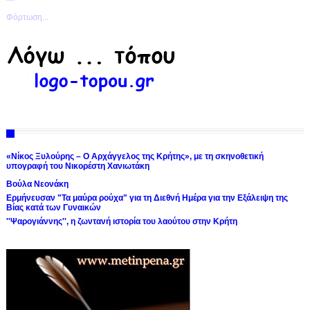
Φόρτωση...
«Νίκος Ξυλούρης – Ο Αρχάγγελος της Κρήτης», με τη σκηνοθετική
υπογραφή του Νικορέστη Χανιωτάκη
Βούλα Νεονάκη
Ερμήνευσαν "Τα μαύρα ρούχα" για τη Διεθνή Ημέρα για την Εξάλειψη της
Βίας κατά των Γυναικών
''Ψαρογιάννης'', η ζωντανή ιστορία του λαούτου στην Κρήτη