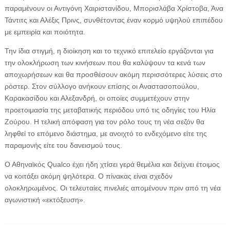
παραμένουν οι Αντιγόνη Χαιριστανίδου, Μπορισλάβα Χρίστοβα, Άνα
Τάντιτς και Αλέξις Πρινς, συνθέτοντας έναν κορμό υψηλού επιπέδου
με εμπειρία και ποιότητα.
Την ίδια στιγμή, η διοίκηση και το τεχνικό επιτελείο εργάζονται για
την ολοκλήρωση των κινήσεων που θα καλύψουν τα κενά των
αποχωρήσεων και θα προσθέσουν ακόμη περισσότερες λύσεις στο
ρόστερ. Στον σύλλογο ανήκουν επίσης οι Αναστασοπούλου,
Καρακασίδου και Αλεξανδρή, οι οποίες συμμετέχουν στην
προετοιμασία της μεταβατικής περιόδου υπό τις οδηγίες του Ηλία
Ζούρου. Η τελική απόφαση για τον ρόλο τους τη νέα σεζόν θα
ληφθεί το επόμενο διάστημα, με ανοιχτό το ενδεχόμενο είτε της
παραμονής είτε του δανεισμού τους.
Ο Αθηναϊκός Qualco έχει ήδη χτίσει γερά θεμέλια και δείχνει έτοιμος
να κοιτάξει ακόμη ψηλότερα. Ο πίνακας είναι σχεδόν
ολοκληρωμένος. Οι τελευταίες πινελιές απομένουν πριν από τη νέα
αγωνιστική «εκτόξευση».