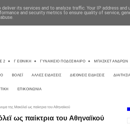
deliver its services and to analyze traffic. Your IP address and
formance and security metrics to ensure quality of service, ge
 abuse.
E 2
Γ ΕΘΝΙΚΗ
ΓΥΝΑΙΚΕΙΟ ΠΟΔΟΣΦΑΙΡΟ
ΜΠΑΣΚΕΤ ΑΝΔΡΩΝ
ΡΟ
ΒΟΛΕΪ
ΑΛΛΕΣ ΕΙΔΗΣΕΙΣ
ΔΙΕΘΝΕΙΣ ΕΙΔΗΣΕΙΣ
ΔΙΑΙΤΗΣΙ
ΤΙΚΗ
ΕΠΙΚΟΙΝΩΝΙΑ
υμα της Μακόλεϊ ως παίκτρια του Αθηναϊκού
λεϊ ως παίκτρια του Αθηναϊκού