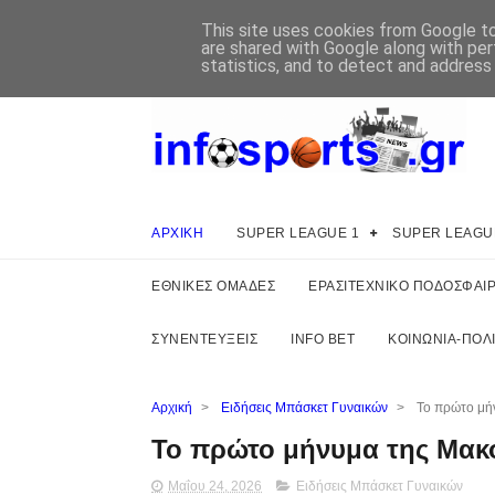
This site uses cookies from Google to 
are shared with Google along with per
statistics, and to detect and address
ΑΡΧΙΚΗ
SUPER LEAGUE 1
SUPER LEAGU
ΕΘΝΙΚΕΣ ΟΜΑΔΕΣ
ΕΡΑΣΙΤΕΧΝΙΚΟ ΠΟΔΟΣΦΑΙ
ΣΥΝΕΝΤΕΥΞΕΙΣ
INFO BET
ΚΟΙΝΩΝΙΑ-ΠΟΛΙ
Αρχική
>
Ειδήσεις Μπάσκετ Γυναικών
>
Το πρώτο μήν
Το πρώτο μήνυμα της Μακό
Μαΐου 24, 2026
Ειδήσεις Μπάσκετ Γυναικών