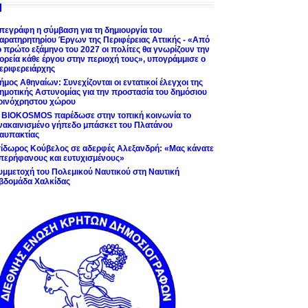
πεγράφη η σύμβαση για τη δημιουργία του
αρατηρητηρίου Έργων της Περιφέρειας Αττικής - «Από
ο πρώτο εξάμηνο του 2027 οι πολίτες θα γνωρίζουν την
ορεία κάθε έργου στην περιοχή τους», υπογράμμισε ο
εριφερειάρχης
ήμος Αθηναίων: Συνεχίζονται οι εντατικοί έλεγχοι της
ημοτικής Αστυνομίας για την προστασία του δημόσιου
οινόχρηστου χώρου
 BIOKOSMOS παρέδωσε στην τοπική κοινωνία το
νακαινισμένο γήπεδο μπάσκετ του Πλατάνου
αυπακτίας
σίδωρος Κούβελος σε αδερφές Αλεξανδρή: «Μας κάνατε
περήφανους και ευτυχισμένους»
υμμετοχή του Πολεμικού Ναυτικού στη Ναυτική
βδομάδα Χαλκίδας