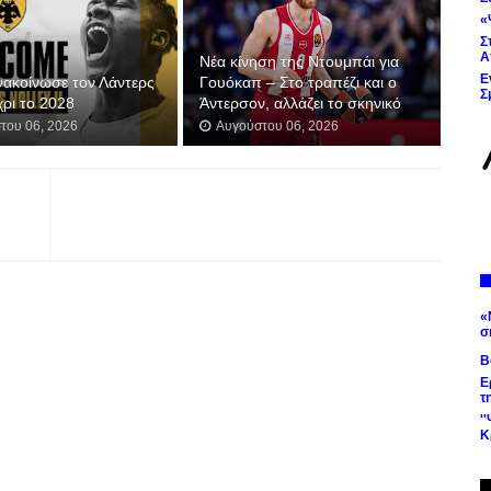
«
Σ
Α
Νέα κίνηση της Ντουμπάι για
Ε
νακοίνωσε τον Λάντερς
Γουόκαπ – Στο τραπέζι και ο
Σ
χρι το 2028
Άντερσον, αλλάζει το σκηνικό
του 06, 2026
Αυγούστου 06, 2026
«
σ
Β
Ε
τ
'
Κ