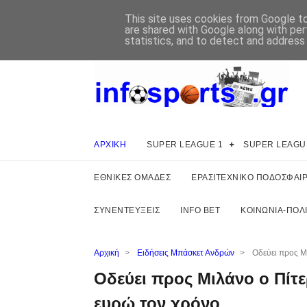
This site uses cookies from Google to 
are shared with Google along with per
statistics, and to detect and address
ΑΡΧΙΚΗ
SUPER LEAGUE 1
SUPER LEAGU
ΕΘΝΙΚΕΣ ΟΜΑΔΕΣ
ΕΡΑΣΙΤΕΧΝΙΚΟ ΠΟΔΟΣΦΑΙ
ΣΥΝΕΝΤΕΥΞΕΙΣ
INFO BET
ΚΟΙΝΩΝΙΑ-ΠΟΛΙ
Αρχική
>
Ειδήσεις Μπάσκετ Ανδρών
>
Οδεύει προς Μι
Οδεύει προς Μιλάνο ο Πίτερ
ευρώ τον χρόνο