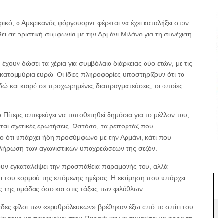
κό, ο Αμερικανός φόργουορντ φέρεται να έχει καταλήξει στον
ει σε οριστική συμφωνία με την Αρμάνι Μιλάνο για τη συνέχιση
έχουν δώσει τα χέρια για συμβόλαιο διάρκειας δύο ετών, με τις
εκατομμύρια ευρώ. Οι ίδιες πληροφορίες υποστηρίζουν ότι το
εδώ και καιρό σε προχωρημένες διαπραγματεύσεις, οι οποίες
ο Πίτερς αποφεύγει να τοποθετηθεί δημόσια για το μέλλον του,
αι σχετικές ερωτήσεις. Ωστόσο, τα ρεπορτάζ που
το ότι υπάρχει ήδη προσύμφωνο με την Αρμάνι, κάτι που
λοκλήρωση των αγωνιστικών υποχρεώσεων της σεζόν.
χουν εγκαταλείψει την προσπάθεια παραμονής του, αλλά
ι του κορμού της επόμενης ημέρας. Η εκτίμηση που υπάρχει
 της ομάδας όσο και στις τάξεις των φιλάθλων.
κάδες φίλοι των «ερυθρόλευκων» βρέθηκαν έξω από το σπίτι του