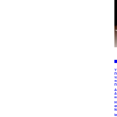
Υ
Π
τ
π
Π
Δ
Δ
κ
Η
α
Ν
Ι