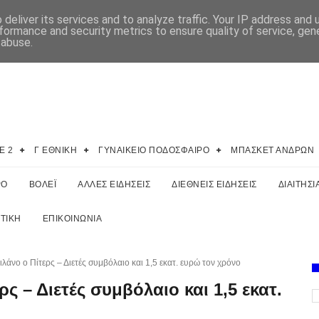
deliver its services and to analyze traffic. Your IP address and
formance and security metrics to ensure quality of service, ge
 abuse.
E 2
Γ ΕΘΝΙΚΗ
ΓΥΝΑΙΚΕΙΟ ΠΟΔΟΣΦΑΙΡΟ
ΜΠΑΣΚΕΤ ΑΝΔΡΩΝ
ΡΟ
ΒΟΛΕΪ
ΑΛΛΕΣ ΕΙΔΗΣΕΙΣ
ΔΙΕΘΝΕΙΣ ΕΙΔΗΣΕΙΣ
ΔΙΑΙΤΗΣΙ
ΤΙΚΗ
ΕΠΙΚΟΙΝΩΝΙΑ
λάνο ο Πίτερς – Διετές συμβόλαιο και 1,5 εκατ. ευρώ τον χρόνο
ς – Διετές συμβόλαιο και 1,5 εκατ.