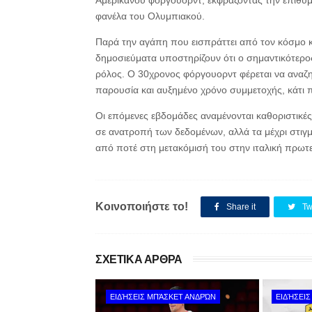
Αμερικανού φόργουορντ, εκφράζοντας την επιθυμία
φανέλα του Ολυμπιακού.
Παρά την αγάπη που εισπράττει από τον κόσμο κα
δημοσιεύματα υποστηρίζουν ότι ο σημαντικότερος
ρόλος. Ο 30χρονος φόργουορντ φέρεται να αναζη
παρουσία και αυξημένο χρόνο συμμετοχής, κάτι π
Οι επόμενες εβδομάδες αναμένονται καθοριστικές
σε ανατροπή των δεδομένων, αλλά τα μέχρι στιγμή
από ποτέ στη μετακόμισή του στην ιταλική πρωτ
Κοινοποιήστε το!
Share it
Tw
ΣΧΕΤΙΚΑ ΑΡΘΡΑ
ΕΙΔΉΣΕΙΣ ΜΠΆΣΚΕΤ ΑΝΔΡΏΝ
ΕΙΔΉΣΕΙ