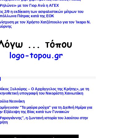
Ψηλώνει» με τον Γιορ Ανέι η ΑΓΕΧ
τις 2/9 η εκδίκαση των ασφαλιστικών μέτρων του
πόλλωνα Πάτρας κατά της ΕΟΚ
νίσχυση με τον Χρήστο Χατζόπουλο για τον Ίκαρο Ν.
μύρνης
Νίκος Ξυλούρης – Ο Αρχάγγελος της Κρήτης», με τη
κηνοθετική υπογραφή του Νικορέστη Χανιωτάκη
ούλα Νεονάκη
ρμήνευσαν "Τα μαύρα ρούχα" για τη Διεθνή Ημέρα για
ην Εξάλειψη της Βίας κατά των Γυναικών
'Ψαρογιάννης'', η ζωντανή ιστορία του λαούτου στην
ρήτη