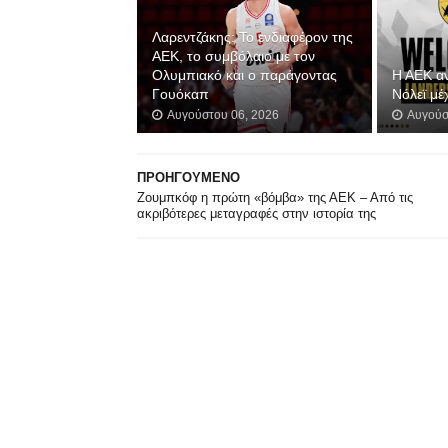
Λαρεντζάκης: Το ενδιαφέρον της
ΑΕΚ, το συμβόλαιο με τον
Ολυμπιακό και ο παράγοντας
Η ΑΕΚ α
Γουόκαπ
Νόλεϊ μέ
Αυγούστου 06, 2026
Αυγούσ
ΠΡΟΗΓΟΥΜΕΝΟ
Ζουμπκόφ η πρώτη «βόμβα» της ΑΕΚ – Από τις
ακριβότερες μεταγραφές στην ιστορία της