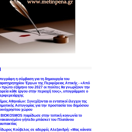
πεγράφη η σύμβαση για τη δημιουργία του
αρατηρητηρίου Έργων της Περιφέρειας Αττικής - «Από
ο πρώτο εξάμηνο του 2027 οι πολίτες θα γνωρίζουν την
ορεία κάθε έργου στην περιοχή τους», υπογράμμισε ο
εριφερειάρχης
ήμος Αθηναίων: Συνεχίζονται οι εντατικοί έλεγχοι της
ημοτικής Αστυνομίας για την προστασία του δημόσιου
οινόχρηστου χώρου
 BIOKOSMOS παρέδωσε στην τοπική κοινωνία το
νακαινισμένο γήπεδο μπάσκετ του Πλατάνου
αυπακτίας
σίδωρος Κούβελος σε αδερφές Αλεξανδρή: «Μας κάνατε