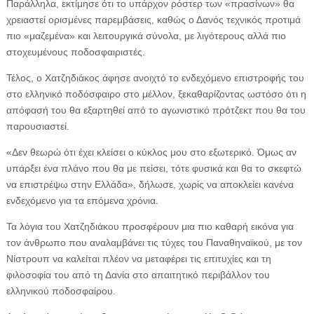
Παράλληλα, εκτίμησε ότι το υπάρχον ρόστερ των «πρασίνων» θα
χρειαστεί ορισμένες παρεμβάσεις, καθώς ο Δανός τεχνικός προτιμά
πιο «μαζεμένα» και λειτουργικά σύνολα, με λιγότερους αλλά πιο
στοχευμένους ποδοσφαιριστές.
Τέλος, ο Χατζηδιάκος άφησε ανοιχτό το ενδεχόμενο επιστροφής του
στο ελληνικό ποδόσφαιρο στο μέλλον, ξεκαθαρίζοντας ωστόσο ότι η
απόφασή του θα εξαρτηθεί από το αγωνιστικό πρότζεκτ που θα του
παρουσιαστεί.
«Δεν θεωρώ ότι έχει κλείσει ο κύκλος μου στο εξωτερικό. Όμως αν
υπάρξει ένα πλάνο που θα με πείσει, τότε φυσικά και θα το σκεφτώ
να επιστρέψω στην Ελλάδα», δήλωσε, χωρίς να αποκλείει κανένα
ενδεχόμενο για τα επόμενα χρόνια.
Τα λόγια του Χατζηδιάκου προσφέρουν μια πιο καθαρή εικόνα για
τον άνθρωπο που αναλαμβάνει τις τύχες του Παναθηναϊκού, με τον
Νίστρουπ να καλείται πλέον να μεταφέρει τις επιτυχίες και τη
φιλοσοφία του από τη Δανία στο απαιτητικό περιβάλλον του
ελληνικού ποδοσφαίρου.