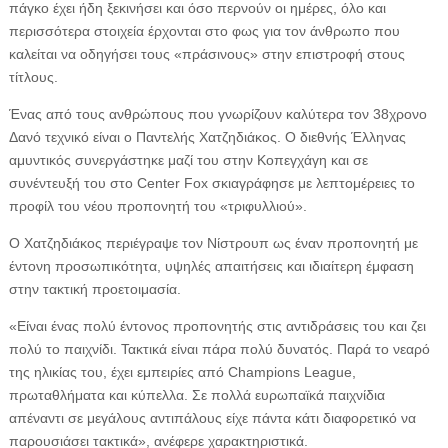
πάγκο έχει ήδη ξεκινήσει και όσο περνούν οι ημέρες, όλο και
περισσότερα στοιχεία έρχονται στο φως για τον άνθρωπο που
καλείται να οδηγήσει τους «πράσινους» στην επιστροφή στους
τίτλους.
Ένας από τους ανθρώπους που γνωρίζουν καλύτερα τον 38χρονο
Δανό τεχνικό είναι ο Παντελής Χατζηδιάκος. Ο διεθνής Έλληνας
αμυντικός συνεργάστηκε μαζί του στην Κοπεγχάγη και σε
συνέντευξή του στο Center Fox σκιαγράφησε με λεπτομέρειες το
προφίλ του νέου προπονητή του «τριφυλλιού».
Ο Χατζηδιάκος περιέγραψε τον Νίστρουπ ως έναν προπονητή με
έντονη προσωπικότητα, υψηλές απαιτήσεις και ιδιαίτερη έμφαση
στην τακτική προετοιμασία.
«Είναι ένας πολύ έντονος προπονητής στις αντιδράσεις του και ζει
πολύ το παιχνίδι. Τακτικά είναι πάρα πολύ δυνατός. Παρά το νεαρό
της ηλικίας του, έχει εμπειρίες από Champions League,
πρωταθλήματα και κύπελλα. Σε πολλά ευρωπαϊκά παιχνίδια
απέναντι σε μεγάλους αντιπάλους είχε πάντα κάτι διαφορετικό να
παρουσιάσει τακτικά», ανέφερε χαρακτηριστικά.