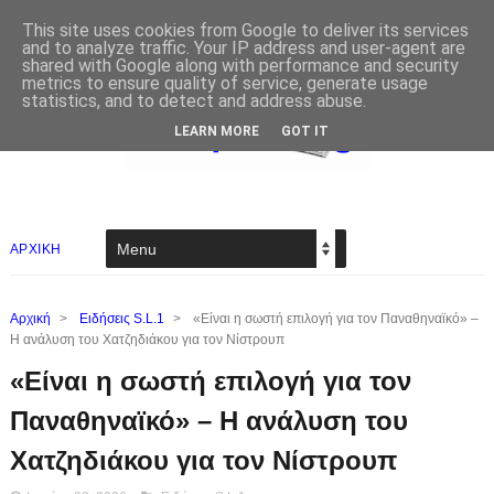
This site uses cookies from Google to deliver its services
and to analyze traffic. Your IP address and user-agent are
shared with Google along with performance and security
metrics to ensure quality of service, generate usage
statistics, and to detect and address abuse.
LEARN MORE
GOT IT
ΑΡΧΙΚΗ
Αρχική
>
Ειδήσεις S.L.1
>
«Είναι η σωστή επιλογή για τον Παναθηναϊκό» –
Η ανάλυση του Χατζηδιάκου για τον Νίστρουπ
«Είναι η σωστή επιλογή για τον
Παναθηναϊκό» – Η ανάλυση του
Χατζηδιάκου για τον Νίστρουπ