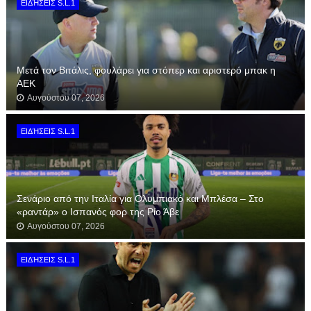
ΕΙΔΉΣΕΙΣ S.L.1
Μετά τον Βιτάλις, φουλάρει για στόπερ και αριστερό μπακ η
ΑΕΚ
Αυγούστου 07, 2026
ΕΙΔΉΣΕΙΣ S.L.1
Σενάριο από την Ιταλία για Ολυμπιακό και Μπλέσα – Στο
«ραντάρ» ο Ισπανός φορ της Ρίο Άβε
Αυγούστου 07, 2026
ΕΙΔΉΣΕΙΣ S.L.1