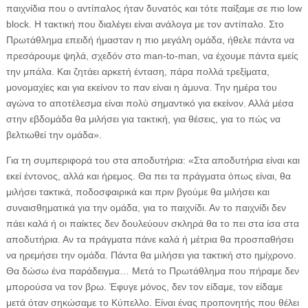
παιχνίδια που ο αντίπαλος ήταν δυνατός και τότε παίξαμε σε πιο low
block. Η τακτική που διαλέγει είναι ανάλογα με τον αντίπαλο. Στο
Πρωτάθλημα επειδή ήμασταν η πιο μεγάλη ομάδα, ήθελε πάντα να
πρεσάρουμε ψηλά, σχεδόν στο man-to-man, να έχουμε πάντα εμείς
την μπάλα. Και ζητάει αρκετή ένταση, πάρα πολλά τρεξίματα,
μονομαχίες και για εκείνον το παν είναι η άμυνα. Την ημέρα του
αγώνα το αποτέλεσμα είναι πολύ σημαντικό για εκείνον. Αλλά μέσα
στην εβδομάδα θα μιλήσει για τακτική, για θέσεις, για το πώς να
βελτιωθεί την ομάδα».
Για τη συμπεριφορά του στα αποδυτήρια: «Στα αποδυτήρια είναι και
εκεί έντονος, αλλά και ήρεμος. Θα πει τα πράγματα όπως είναι, θα
μιλήσει τακτικά, ποδοσφαιρικά και πριν βγούμε θα μιλήσει και
συναισθηματικά για την ομάδα, για το παιχνίδι. Αν το παιχνίδι δεν
πάει καλά ή οι παίκτες δεν δουλεύουν σκληρά θα το πει στα ίσα στα
αποδυτήρια. Αν τα πράγματα πάνε καλά ή μέτρια θα προσπαθήσει
να ηρεμήσει την ομάδα. Πάντα θα μιλήσει για τακτική στο ημίχρονο.
Θα δώσω ένα παράδειγμα… Μετά το Πρωτάθλημα που πήραμε δεν
μπορούσα να τον βρω. Έφυγε μόνος, δεν τον είδαμε, τον είδαμε
μετά όταν σηκώσαμε το Κύπελλο. Είναι ένας προπονητής που θέλει