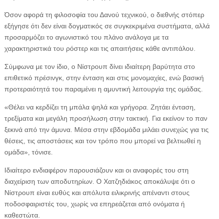
Όσον αφορά τη φιλοσοφία του Δανού τεχνικού, ο διεθνής στόπερ
εξήγησε ότι δεν είναι δογματικός σε συγκεκριμένα συστήματα, αλλά
προσαρμόζει το αγωνιστικό του πλάνο ανάλογα με τα
χαρακτηριστικά του ρόστερ και τις απαιτήσεις κάθε αντιπάλου.
Σύμφωνα με τον ίδιο, ο Νίστρουπ δίνει ιδιαίτερη βαρύτητα στο
επιθετικό πρέσινγκ, στην ένταση και στις μονομαχίες, ενώ βασική
προτεραιότητά του παραμένει η αμυντική λειτουργία της ομάδας.
«Θέλει να κερδίζει τη μπάλα ψηλά και γρήγορα. Ζητάει ένταση,
τρεξίματα και μεγάλη προσήλωση στην τακτική. Για εκείνον το παν
ξεκινά από την άμυνα. Μέσα στην εβδομάδα μιλάει συνεχώς για τις
θέσεις, τις αποστάσεις και τον τρόπο που μπορεί να βελτιωθεί η
ομάδα», τόνισε.
Ιδιαίτερο ενδιαφέρον παρουσιάζουν και οι αναφορές του στη
διαχείριση των αποδυτηρίων. Ο Χατζηδιάκος αποκάλυψε ότι ο
Νίστρουπ είναι ευθύς και απόλυτα ειλικρινής απέναντι στους
ποδοσφαιριστές του, χωρίς να επηρεάζεται από ονόματα ή
καθεστώτα.