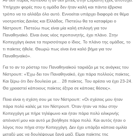
Αν δεν πάρεις Κύπελλο ή αν δεν μπεις στην Ευρώπη έχεις αποτύχει.
Υπήρχαν φορές που η ομάδα δεν ήταν καλή και πάντα έβρισκε
τρόπο να το αλλάξει όλο αυτό. Εννοείται υπάρχει διαφορά σε θέμα
νοοτροπίας Δανίας και Ελλάδας. Πιστεύω θα τα καταφέρει ο
Νίστρουπ. Πιστεύω πως είναι μία καλή επιλογή για τον
Παναθηναϊκό. Είναι ένας νέος προπονητής, έχει πλάνο. Στην
Κοπεγχάγη έκανε τα περισσότερα ο ίδιος. Το πλάνο της ομάδας, το
τι παίκτες ήθελε. Θεωρώ πως είναι ένα καλό βήμα για τον
Παναθηναϊκό».
Για το αν το ρόστερ του Παναθηναϊκού ταιριάζει με τις ανάγκες του
Νίστρουπ: «Έχω δει τον Παναθηναϊκό, έχει πάρα πολλούς παίκτες.
Και ξέρω ότι δεν δουλεύει με… 28 παίκτες. Του αρέσει να έχει 23-24.
Θα χρειαστεί κάποιους παίκτες έξτρα σε κάποιες θέσεις».
Ποια είναι η σχέση σου με τον Νίστρουπ: «Οι σχέσεις μου ήταν
πάρα πολύ καλές με τον Νίστρουπ. Όταν ήταν να πάω στην
Κοπεγχάγη με πήρε τηλέφωνο και ήταν πάρα πολύ ειλικρινής
απέναντί μου και αυτό με βοήθησε πάρα πολύ. Και αυτός ήταν ο
λόγος που πήγα στην Κοπεγχάγη. Δεν έχει υπάρξει κάποια ομιλία
μεταξύ μας να δουλέψουμε ξανά μαζί. Είμαι παίκτης της