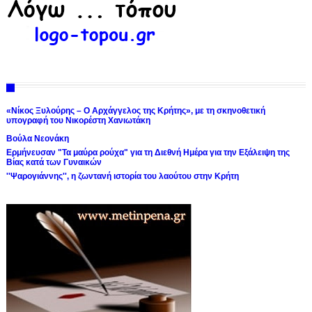
«Νίκος Ξυλούρης – Ο Αρχάγγελος της Κρήτης», με τη σκηνοθετική
υπογραφή του Νικορέστη Χανιωτάκη
Βούλα Νεονάκη
Ερμήνευσαν "Τα μαύρα ρούχα" για τη Διεθνή Ημέρα για την Εξάλειψη της
Βίας κατά των Γυναικών
''Ψαρογιάννης'', η ζωντανή ιστορία του λαούτου στην Κρήτη