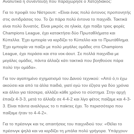
Αναλυτικά η συνέντευξη που παραχώρησε ο Χατζηδιάκος:
Για το προφίλ του Νίστρουπ: «Είναι ένας πολύ έντονος προπονητής
στις αντιδράσεις του. Το ζει πάρα πολύ έντονα το παιχνίδι. Τακτικά
είναι πολύ δυνατός. Είναι μικρός σε ηλικία, έχει παίξει τρεις φορές
Champions League, έχει κατακτήσει δύο Πρωταθλήματα και
Κύπελλα. Έχει εμπειρία να κερδίζει το Κύπελλο και το Πρωτάθλημα.
Έχει εμπειρία να παίζει με πολύ μεγάλες ομάδες στο Champions
League, έχει περάσει και στα νοκ-άουτ. Σε πολλά παιχνίδια με
μεγάλες ομάδες, πάντα άλλαζε κάτι τακτικά που βοηθούσε πάρα
πολύ την ομάδα».
Για τον αγαπημένο σχηματισμό του Δανού τεχνικού: «Από ό,τι έχω
ακούσει και από τα άλλα παιδιά, γιατί εγώ τον έζησα για δύο χρόνια
και άλλοι για τέσσερα, αλλάζει κάθε χρόνο το σύστημα. Στην αρχή
έπαιζε 4-3-3, μετά το άλλαξε σε 4-4-2 και λίγο φέτος παίζαμε και 4-3-
3. Είναι πάντα αναλόγως το τι παίκτες έχει. Το περισσότερο που
παίξαμε ήταν το 4-4-2».
Για το πρέσινγκ και τις απαιτήσεις του παιχνιδιού του: «Θέλει το
πρέσινγκ ψηλά και να κερδίζει τη μπάλα πολύ γρήγορα. Υπάρχουν