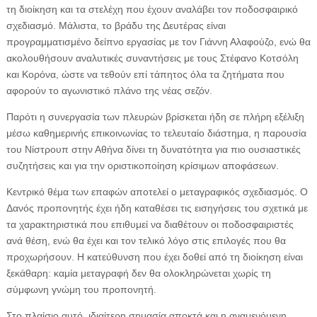
τη διοίκηση και τα στελέχη που έχουν αναλάβει τον ποδοσφαιρικό
σχεδιασμό. Μάλιστα, το βράδυ της Δευτέρας είναι
προγραμματισμένο δείπνο εργασίας με τον Γιάννη Αλαφούζο, ενώ θα
ακολουθήσουν αναλυτικές συναντήσεις με τους Στέφανο Κοτσόλη
και Κορόνα, ώστε να τεθούν επί τάπητος όλα τα ζητήματα που
αφορούν το αγωνιστικό πλάνο της νέας σεζόν.
Παρότι η συνεργασία των πλευρών βρίσκεται ήδη σε πλήρη εξέλιξη
μέσω καθημερινής επικοινωνίας το τελευταίο διάστημα, η παρουσία
του Νίστρουπ στην Αθήνα δίνει τη δυνατότητα για πιο ουσιαστικές
συζητήσεις και για την οριστικοποίηση κρίσιμων αποφάσεων.
Κεντρικό θέμα των επαφών αποτελεί ο μεταγραφικός σχεδιασμός. Ο
Δανός προπονητής έχει ήδη καταθέσει τις εισηγήσεις του σχετικά με
τα χαρακτηριστικά που επιθυμεί να διαθέτουν οι ποδοσφαιριστές
ανά θέση, ενώ θα έχει και τον τελικό λόγο στις επιλογές που θα
προχωρήσουν. Η κατεύθυνση που έχει δοθεί από τη διοίκηση είναι
ξεκάθαρη: καμία μεταγραφή δεν θα ολοκληρώνεται χωρίς τη
σύμφωνη γνώμη του προπονητή.
Στο πλαίσιο αυτό, ιδιαίτερη σημασία αποκτά και η αναμενόμενη