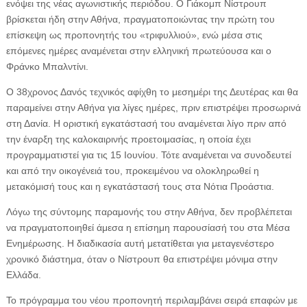
ενόψει της νέας αγωνιστικής περιόδου. Ο Γιάκομπ Νίστρουπ
βρίσκεται ήδη στην Αθήνα, πραγματοποιώντας την πρώτη του
επίσκεψη ως προπονητής του «τριφυλλιού», ενώ μέσα στις
επόμενες ημέρες αναμένεται στην ελληνική πρωτεύουσα και ο
Φράνκο Μπαλντίνι.
Ο 38χρονος Δανός τεχνικός αφίχθη το μεσημέρι της Δευτέρας και θα
παραμείνει στην Αθήνα για λίγες ημέρες, πριν επιστρέψει προσωρινά
στη Δανία. Η οριστική εγκατάστασή του αναμένεται λίγο πριν από
την έναρξη της καλοκαιρινής προετοιμασίας, η οποία έχει
προγραμματιστεί για τις 15 Ιουνίου. Τότε αναμένεται να συνοδευτεί
και από την οικογένειά του, προκειμένου να ολοκληρωθεί η
μετακόμισή τους και η εγκατάστασή τους στα Νότια Προάστια.
Λόγω της σύντομης παραμονής του στην Αθήνα, δεν προβλέπεται
να πραγματοποιηθεί άμεσα η επίσημη παρουσίασή του στα Μέσα
Ενημέρωσης. Η διαδικασία αυτή μετατίθεται για μεταγενέστερο
χρονικό διάστημα, όταν ο Νίστρουπ θα επιστρέψει μόνιμα στην
Ελλάδα.
Το πρόγραμμα του νέου προπονητή περιλαμβάνει σειρά επαφών με