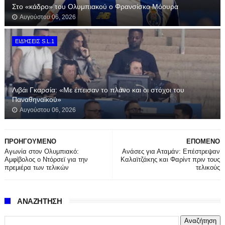
Στο «κάδρο» του Ολυμπιακού ο Φρανσίσκο Μόουρα
Αυγούστου 06, 2026
ΕΙΔΉΣΕΙΣ S.L.1
Λιβάι Γκαρσία: «Με έπεισαν το πλάνο και οι στόχοι του
Παναθηναϊκού»
Αυγούστου 06, 2026
ΠΡΟΗΓΟΥΜΕΝΟ
ΕΠΟΜΕΝΟ
Αγωνία στον Ολυμπιακό:
Ανάσες για Αταμάν: Επέστρεψαν
Αμφίβολος ο Ντόρσεϊ για την
Καλαϊτζάκης και Φαρίντ πριν τους
πρεμιέρα των τελικών
τελικούς
ΑΝΑΖΗΤΗΣΗ