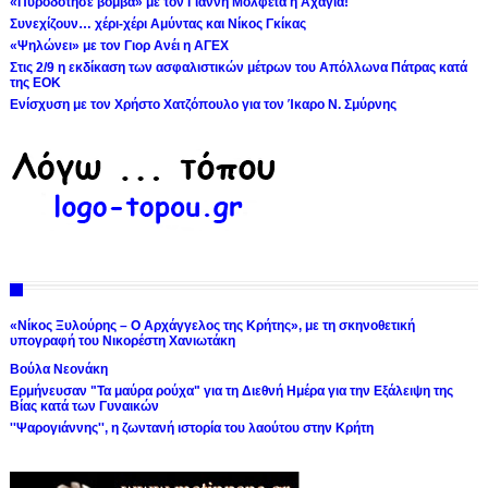
«Πυροδότησε βόμβα» με τον Γιάννη Μολφέτα η Αχαγιά!
Συνεχίζουν… χέρι-χέρι Αμύντας και Νίκος Γκίκας
«Ψηλώνει» με τον Γιορ Ανέι η ΑΓΕΧ
Στις 2/9 η εκδίκαση των ασφαλιστικών μέτρων του Απόλλωνα Πάτρας κατά
της ΕΟΚ
Ενίσχυση με τον Χρήστο Χατζόπουλο για τον Ίκαρο Ν. Σμύρνης
«Νίκος Ξυλούρης – Ο Αρχάγγελος της Κρήτης», με τη σκηνοθετική
υπογραφή του Νικορέστη Χανιωτάκη
Βούλα Νεονάκη
Ερμήνευσαν "Τα μαύρα ρούχα" για τη Διεθνή Ημέρα για την Εξάλειψη της
Βίας κατά των Γυναικών
''Ψαρογιάννης'', η ζωντανή ιστορία του λαούτου στην Κρήτη