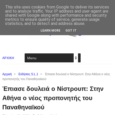
This site uses cookies from Google to deliver its services
and to analyze traffic. Your IP address and user-agent are
shared with Google along with performance and security
metrics to ensure quality of service, generate usage
statistics, and to detect and address abuse.
LEARN MORE
GOT IT
ΑΡΧΙΚΗ
Αρχική
>
Ειδήσεις S.L.1
>
Έπιασε δουλειά ο Νίστρουπ: Στην Αθήνα ο νέος
προπονητής του Παναθηναϊκού
Έπιασε δουλειά ο Νίστρουπ: Στην
Αθήνα ο νέος προπονητής του
Παναθηναϊκού