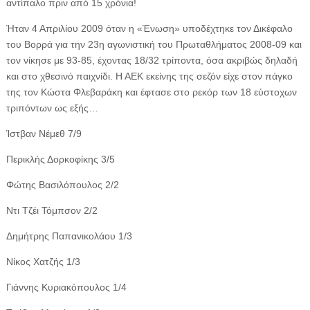
αντίπαλο πριν από 15 χρόνια!
Ήταν 4 Απριλίου 2009 όταν η «Ένωση» υποδέχτηκε τον Δικέφαλο
του Βορρά για την 23η αγωνιστική του Πρωταθλήματος 2008-09 και
τον νίκησε με 93-85, έχοντας 18/32 τρίποντα, όσα ακριβώς δηλαδή
και στο χθεσινό παιχνίδι. Η ΑΕΚ εκείνης της σεζόν είχε στον πάγκο
της τον Κώστα Φλεβαράκη και έφτασε στο ρεκόρ των 18 εύστοχων
τριπόντων ως εξής…
Ίστβαν Νέμεθ 7/9
Περικλής Δορκοφίκης 3/5
Φώτης Βασιλόπουλος 2/2
Ντι Τζέι Τόμπσον 2/2
Δημήτρης Παπανικολάου 1/3
Νίκος Χατζής 1/3
Γιάννης Κυριακόπουλος 1/4