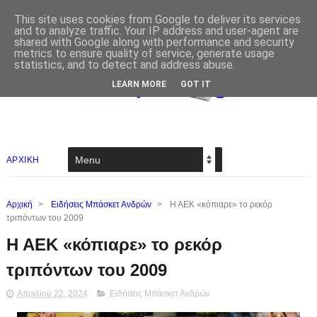
This site uses cookies from Google to deliver its services
and to analyze traffic. Your IP address and user-agent are
shared with Google along with performance and security
metrics to ensure quality of service, generate usage
statistics, and to detect and address abuse.
LEARN MORE
GOT IT
ΑΡΧΙΚΗ
Αρχική
>
Ειδήσεις Μπάσκετ Ανδρών
>
Η ΑΕΚ «κόπιαρε» το ρεκόρ
τριπόντων του 2009
Η ΑΕΚ «κόπιαρε» το ρεκόρ
τριπόντων του 2009
Απριλίου 22, 2024
Ειδήσεις Μπάσκετ Ανδρών