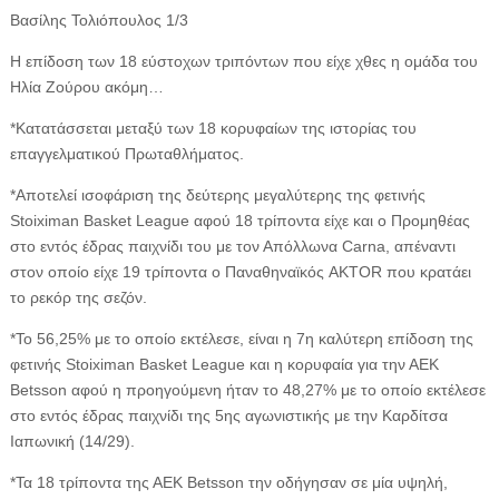
Βασίλης Τολιόπουλος 1/3
Η επίδοση των 18 εύστοχων τριπόντων που είχε χθες η ομάδα του
Ηλία Ζούρου ακόμη…
*Κατατάσσεται μεταξύ των 18 κορυφαίων της ιστορίας του
επαγγελματικού Πρωταθλήματος.
*Αποτελεί ισοφάριση της δεύτερης μεγαλύτερης της φετινής
Stoiximan Basket League αφού 18 τρίποντα είχε και ο Προμηθέας
στο εντός έδρας παιχνίδι του με τον Απόλλωνα Carna, απέναντι
στον οποίο είχε 19 τρίποντα ο Παναθηναϊκός AKTOR που κρατάει
το ρεκόρ της σεζόν.
*Το 56,25% με το οποίο εκτέλεσε, είναι η 7η καλύτερη επίδοση της
φετινής Stoiximan Basket League και η κορυφαία για την ΑΕΚ
Betsson αφού η προηγούμενη ήταν το 48,27% με το οποίο εκτέλεσε
στο εντός έδρας παιχνίδι της 5ης αγωνιστικής με την Καρδίτσα
Ιαπωνική (14/29).
*Τα 18 τρίποντα της ΑΕΚ Betsson την οδήγησαν σε μία υψηλή,