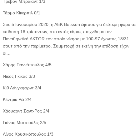
Τρέβον Μπράιαντ 1/3
Τάρμο Κίκερπιλ 0/1
Στις 5 Ιανουαρίου 2020, η ΑΕΚ Betsson έφτασε για δεύτερη φορά σε
επίδοση 18 τρίποντων, στο εντός έδρας παιχνίδι με τον
Παναθηναϊκό AKTOR τον οποίο νίκησε με 100-97 έχοντας 18/31
σουτ από την περίμετρο. Συμμετοχή σε εκείνη την επίδοση είχαν
οι…
Χάρης Γιαννόπουλος 4/5
Νίκος Γκίκας 3/3
Κιθ Λάνγκφορντ 3/4
Κέντρικ Ρέι 2/4
Χάουαρντ Σαντ-Ρος 2/4
Γιόνας Ματσιούλις 2/5
Λίνος Χρυσικόπουλος 1/3