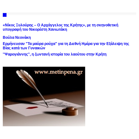
«Νίκος Ξυλούρης – Ο Αρχάγγελος της Κρήτης», με τη σκηνοθετική
υπογραφή του Νικορέστη Χανιωτάκη
Βούλα Νεονάκη
Ερμήνευσαν "Τα μαύρα ρούχα" για τη Διεθνή Ημέρα για την Εξάλειψη της
Βίας κατά των Γυναικών
''Ψαρογιάννης'', η ζωντανή ιστορία του λαούτου στην Κρήτη