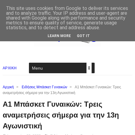
This site uses cookies from Google to deliver its services
and to analyze traffic. Your IP address and user-agent are
shared with Google along with performance and security
metrics to ensure quality of service, generate usage
statistics, and to detect and address abuse.
LEARN MORE
GOT IT
ΑΡΧΙΚΗ
Αρχική
>
Ειδήσεις Μπάσκετ Γυναικών
>
Α1 Μπάσκετ Γυναικών: Τρεις
αναμετρήσεις σήμερα για την 13η Αγωνιστική
Α1 Μπάσκετ Γυναικών: Τρεις
αναμετρήσεις σήμερα για την 13η
Αγωνιστική