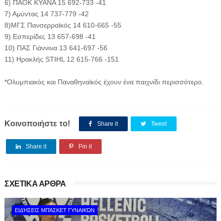
6) ΠΑΟΚ KYANA 15 692-733 -41
7) Αμύντας 14 737-779 -42
8)ΜΓΣ Πανσερραϊκός 14 610-665 -55
9) Εσπερίδες 13 657-698 -41
10) ΠΑΣ Γιάννινα 13 641-697 -56
11) Ηρακλής STIHL 12 615-766 -151
*Ολυμπιακός και Παναθηναϊκός έχουν ένα παιχνίδι περισσότερο.
Κοινοποιήστε το!
Share it
Tweet
Share it
Pin it
ΣΧΕΤΙΚΑ ΑΡΘΡΑ
ΕΙΔΉΣΕΙΣ ΜΠΆΣΚΕΤ ΓΥΝΑΙΚΏΝ