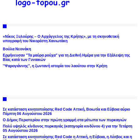
«Νίκος Ξυλούρης – Ο Αρχάγγελος της Κρήτης», με τη σκηνοθετική
υπογραφή του Νικορέστη Χανιωτάκη
Βούλα Νεονάκη
Ερμήνευσαν "Τα μαύρα ρούχα" για τη Διεθνή Ημέρα για την Εξάλειψη της
Βίας κατά των Γυναικών
''Ψαρογιάννης'', η ζωντανή ιστορία του λαούτου στην Κρήτη
Σε κατάσταση κινητοποίησης Red Code Αττική, Βοιωτία και Εύβοια αύριο
Πέμπτη 06 Αυγούστου 2026
Ο Δήμος Περιστερίου στην πρώτη γραμμή στα μέτωπα των πυρκαγιών
Πολύ υψηλός κίνδυνος πυρκαγιάς (κατηγορία κινδύνου 4) για την Τετάρτη
05 Αυγούστου 2026
Σε κατάσταση κινητοποίησης Red Code η Αττική, η Εύβοια, η Λέσβος και η