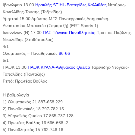
Ιβανώφειο 13.00
Ηρακλής STIHL-Εσπερίδες Καλλιθέας
Ντούρας-
Κανελλίδης-Τούσης (Τοζακίδης)
Υμηττού 15.00 Αμύντας-ΜΓΣ Πανσερραϊκός Ασημακάκη-
Αναστασίου-Μπακετέα (Σαμαρτζή) (ERT Sports 1)
Ιωαννίνων (Ν) 17.00
ΠΑΣ Γιάννινα-Παναθλητικός
Πράττος-Παζώλης-
Νικολαϊδης (Σταθόπουλος)
4/1
Ολυμπιακός – Παναθηναϊκός
86-66
6/1
ΠΑΟΚ 13.00
ΠΑΟΚ KYANA-Αθηναϊκός Qualco
Ταρενίδης-Ντόγκας-
Τοπαλίδης (Πανταζής)
Ρεπό: Πρωτέας Βούλας
Η βαθμολογία
1) Ολυμπιακός 21 887-658 229
2) Παναθηναϊκός 18 797-782 15
3) Αθηναϊκός Qualco 17 865-737 128
4) Πρωτέας Βούλας 16 666-668 -2
5) Παναθλητικός 15 762-746 16