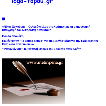
«Νίκος Ξυλούρης – Ο Αρχάγγελος της Κρήτης», με τη σκηνοθετική
υπογραφή του Νικορέστη Χανιωτάκη
Βούλα Νεονάκη
Ερμήνευσαν "Τα μαύρα ρούχα" για τη Διεθνή Ημέρα για την Εξάλειψη της
Βίας κατά των Γυναικών
''Ψαρογιάννης'', η ζωντανή ιστορία του λαούτου στην Κρήτη