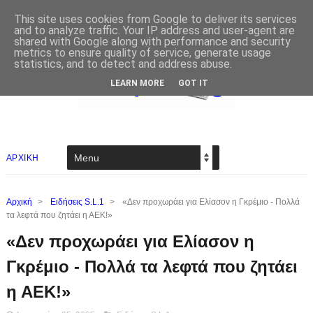
This site uses cookies from Google to deliver its services
and to analyze traffic. Your IP address and user-agent are
shared with Google along with performance and security
metrics to ensure quality of service, generate usage
statistics, and to detect and address abuse.
LEARN MORE
GOT IT
ΑΡΧΙΚΗ
Αρχική
>
Ειδήσεις S.L.1
>
«Δεν προχωράει για Ελίασον η Γκρέμιο - Πολλά
τα λεφτά που ζητάει η ΑΕΚ!»
«Δεν προχωράει για Ελίασον η
Γκρέμιο - Πολλά τα λεφτά που ζητάει
η ΑΕΚ!»