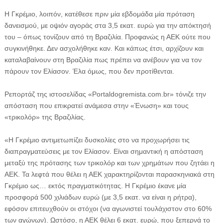
Η Γκρέμιο, λοιπόν, κατέθεσε πριν μία εβδομάδα μία πρόταση
δανεισμού, με οψιόν αγοράς στα 3,5 εκατ. ευρώ για την απόκτησή
του – όπως τονίζουν από τη Βραζιλία. Προφανώς η ΑΕΚ ούτε που
συγκινήθηκε. Δεν ασχολήθηκε καν. Και κάπως έτσι, αρχίζουν και
καταλαβαίνουν στη Βραζιλία πως πρέπει να ανέβουν για να τον
πάρουν τον Ελίασον. Έλα όμως, που δεν προτίθενται.
Ρεπορτάζ της ιστοσελίδας «Portaldogremista.com.br» τόνιζε την
απόσταση που επικρατεί ανάμεσα στην «Ένωση» και τους
«τρικολόρ» της Βραζιλίας.
«Η Γκρέμιο αντιμετωπίζει δυσκολίες στο να προχωρήσει τις
διαπραγματεύσεις με τον Ελίασον. Είναι σημαντική η απόσταση
μεταξύ της πρότασης των τρικολόρ και των χρημάτων που ζητάει η
ΑΕΚ. Τα λεφτά που θέλει η ΑΕΚ χαρακτηρίζονται παρασκηνιακά στη
Γκρέμιο ως… εκτός πραγματικότητας. Η Γκρέμιο έκανε μία
προσφορά 500 χιλιάδων ευρώ (με 3,5 εκατ. να είναι η ρήτρα),
εφόσον επιτευχθούν οι στόχοι (να αγωνιστεί τουλάχιστον στο 60%
των αγώνων). Ωστόσο, η ΑΕΚ θέλει 6 εκατ. ευρώ, που ξεπερνά το