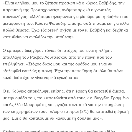
«Είναι αλήθεια, μου το ζήτησε προσωπικά ο κύριος Σαββίδης, την
παραμονή της Πρωτοχρονιάς», ανέφερε αρχικά ο γνωστός
ποινικολόγος. «Μιλήσαμε τηλεφωνικά για μία ώρα με τη βοήθεια του
μεταφραστή του, Κώστα Φωτιάδη. Επίσης, συζητήσαμε και για άλλα
πολλά θέματα. Έχω εξαιρετική σχέση με τον κ. Σαββίδη και δέχθηκα
κατευθείαν να αναλάβω την υπόθεση».
Ο έμπειρος δικηγόρος τόνισε ότι στόχος του είναι η πλήρης
απαλλαγή του Ραζβάν Λουτσέσκου από την ποινή που του
επιβλήθηκε. «Στόχος δικός μου και της ομάδας μου είναι να
εξαλειφθεί εντελώς η ποινή. Έχω την πεποίθηση ότι όλα θα πάνε
καλά, διότι έχουν γίνει νομικά εγκλήματα».
Ο κ. Κούγιας αποκάλυψε, επίσης, ότι η έφεση θα κατατεθεί άμεσα,
με την ομάδα του, που αποτελείται από τους κ.κ. Βαγγέλη Γραμμένο
και Αχιλλέα Μαυρομάτη, να εργάζεται εντατικά για την τεκμηρίωση
των επιχειρημάτων τους. «Αύριο το πρωί (2/1) θα κατατεθεί η έφεσή
μας. Εμείς θα κοιτάξουμε να κάνουμε τη δουλειά μας».
Κλείνοντας, χαρακτήρισε την πρόταση συνεργασίας του Ιβάν