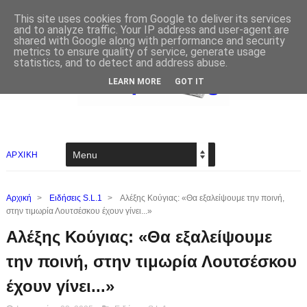
This site uses cookies from Google to deliver its services
and to analyze traffic. Your IP address and user-agent are
shared with Google along with performance and security
metrics to ensure quality of service, generate usage
statistics, and to detect and address abuse.
LEARN MORE
GOT IT
ΑΡΧΙΚΗ
Αρχική
>
Ειδήσεις S.L.1
>
Αλέξης Κούγιας: «Θα εξαλείψουμε την ποινή,
στην τιμωρία Λουτσέσκου έχουν γίνει...»
Αλέξης Κούγιας: «Θα εξαλείψουμε
την ποινή, στην τιμωρία Λουτσέσκου
έχουν γίνει...»