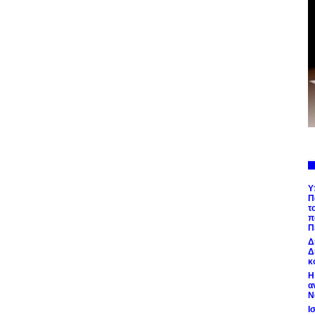
Υ
Π
τ
π
Π
Δ
Δ
κ
Η
α
Ν
Ι