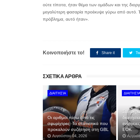
ούτε τίποτα, ήταν θέμα των ομάδων και της διορ
μεγαλύτερη φασαρία προέκυψε γύρω από αυτό. Έ
πρόβλημα, αυτό ήταν».
Κοινοποιήστε το!
Share it
Tw
ΣΧΕΤΙΚΑ ΑΡΘΡΑ
ΔΙΑΙΤΗΣΊΑ
ΔΙΑΙΤΗΣΊ
Στα άκρα
Οι αριθμοί πίσω από τις
διαιτησί
σφυρίχτρες: Τα στατιστικά που
ενέργειε
προκαλούν συζήτηση στη GBL
ΕΟΚ
Αυγούστου 04, 2026
Αυγούσ