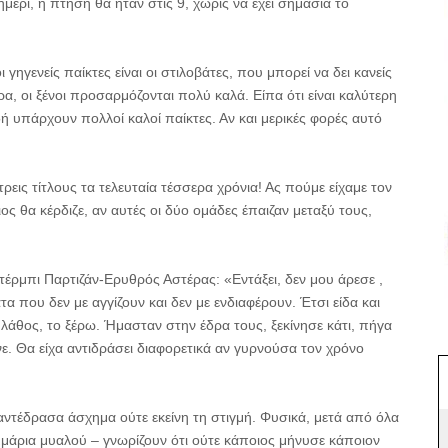
έρι, η πτήση θα ήταν στις 9, χωρίς να έχει σημασία το
γηγενείς παίκτες είναι οι στιλοβάτες, που μπορεί να δει κανείς
ρα, οι ξένοι προσαρμόζονται πολύ καλά. Είπα ότι είναι καλύτερη
ή υπάρχουν πολλοί καλοί παίκτες. Αν και μερικές φορές αυτό
τρεις τίτλους τα τελευταία τέσσερα χρόνια! Ας πούμε είχαμε τον
ος θα κέρδιζε, αν αυτές οι δύο ομάδες έπαιζαν μεταξύ τους,
ντέρμπι Παρτιζάν-Ερυθρός Αστέρας: «Εντάξει, δεν μου άρεσε ,
 που δεν με αγγίζουν και δεν με ενδιαφέρουν. Έτσι είδα και
 λάθος, το ξέρω. Ήμασταν στην έδρα τους, ξεκίνησε κάτι, πήγα
γινε. Θα είχα αντιδράσει διαφορετικά αν γυρνούσα τον χρόνο
ι αντέδρασα άσχημα ούτε εκείνη τη στιγμή. Φυσικά, μετά από όλα
μάρια μυαλού – γνωρίζουν ότι ούτε κάποιος μήνυσε κάποιον