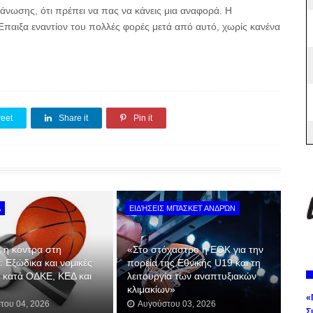
γάνωσης, ότι πρέπει να πας να κάνεις μια αναφορά. Η
παιξα εναντίον του πολλές φορές μετά από αυτό, χωρίς κανένα
eet
Share it
Pin it
Α
ΕΙΔΉΣΕΙΣ ΜΠΆΣΚΕΤ ΑΝΔΡΏΝ
 η κόντρα στη
«Στο στόχαστρο η ΕΟΚ για την
α: Εξώδικα και νομικές
πορεία της Εθνικής U19 και τη
ς κατά ΟΔΚΕ, ΚΕΔ και
λειτουργία των αναπτυξιακών
κλιμακίων»
«
του 04, 2026
Αυγούστου 03, 2026
Σ