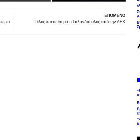
«
Σ
ΕΠΟΜΕΝΟ
Α
ιμωρία
Τέλος και επίσημα ο Γαλανόπουλος από την ΑΕΚ
Ε
Σ
«
σ
Β
Ε
τ
'
Κ