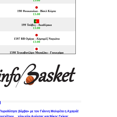
Πυροδότησε βόμβα» με τον Γιάννη Μολφέτα η Αχαγιά!
υνεχίζουν… χέρι-χέρι Αμύντας και Νίκος Γκίκας