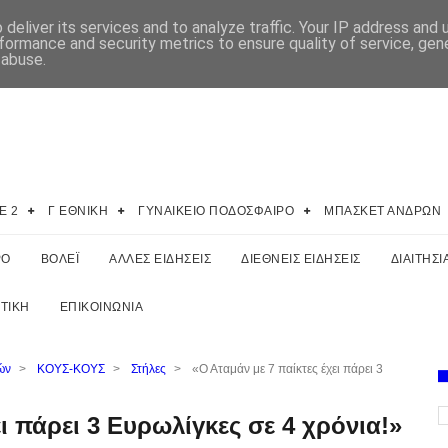
deliver its services and to analyze traffic. Your IP address and
formance and security metrics to ensure quality of service, ge
 abuse.
E 2
Γ ΕΘΝΙΚΗ
ΓΥΝΑΙΚΕΙΟ ΠΟΔΟΣΦΑΙΡΟ
ΜΠΑΣΚΕΤ ΑΝΔΡΩΝ
ΡΟ
ΒΟΛΕΪ
ΑΛΛΕΣ ΕΙΔΗΣΕΙΣ
ΔΙΕΘΝΕΙΣ ΕΙΔΗΣΕΙΣ
ΔΙΑΙΤΗΣΙ
ΤΙΚΗ
ΕΠΙΚΟΙΝΩΝΙΑ
ών
>
ΚΟΥΣ-ΚΟΥΣ
>
Στήλες
>
«Ο Αταμάν με 7 παίκτες έχει πάρει 3
ι πάρει 3 Ευρωλίγκες σε 4 χρόνια!»