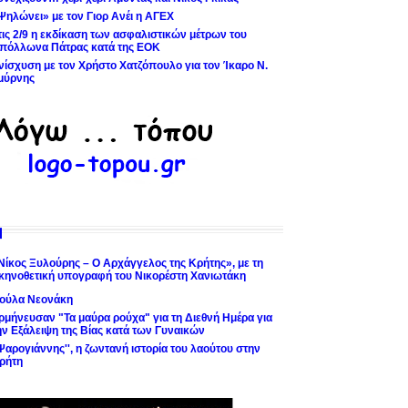
Ψηλώνει» με τον Γιορ Ανέι η ΑΓΕΧ
τις 2/9 η εκδίκαση των ασφαλιστικών μέτρων του
πόλλωνα Πάτρας κατά της ΕΟΚ
νίσχυση με τον Χρήστο Χατζόπουλο για τον Ίκαρο Ν.
μύρνης
Νίκος Ξυλούρης – Ο Αρχάγγελος της Κρήτης», με τη
κηνοθετική υπογραφή του Νικορέστη Χανιωτάκη
ούλα Νεονάκη
ρμήνευσαν "Τα μαύρα ρούχα" για τη Διεθνή Ημέρα για
ην Εξάλειψη της Βίας κατά των Γυναικών
'Ψαρογιάννης'', η ζωντανή ιστορία του λαούτου στην
ρήτη