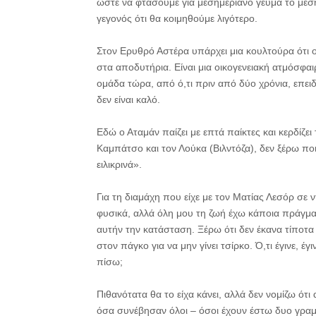
ώστε να φτάσουμε για μεσημεριανό γεύμα το μεσημ
γεγονός ότι θα κοιμηθούμε λιγότερο.
Στον Ερυθρό Αστέρα υπάρχει μια κουλτούρα ότι οι 
στα αποδυτήρια. Είναι μια οικογενειακή ατμόσφαι
ομάδα τώρα, από ό,τι πριν από δύο χρόνια, επειδ
δεν είναι καλό.
Εδώ ο Αταμάν παίζει με επτά παίκτες και κερδίζει 
Καμπάτσο και τον Λούκα (Βιλντόζα), δεν ξέρω ποι
ειλικρινά».
Για τη διαμάχη που είχε με τον Ματίας Λεσόρ σε 
φυσικά, αλλά όλη μου τη ζωή έχω κάποια πράγματα
αυτήν την κατάσταση. Ξέρω ότι δεν έκανα τίποτα
στον πάγκο για να μην γίνει τσίρκο. Ό,τι έγινε, έ
πίσω;
Πιθανότατα θα το είχα κάνει, αλλά δεν νομίζω ότ
όσα συνέβησαν όλοι – όσοι έχουν έστω δυο γραμ