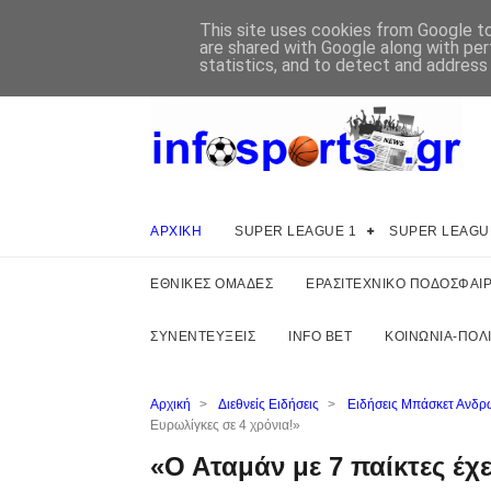
This site uses cookies from Google to 
are shared with Google along with per
statistics, and to detect and address
ΑΡΧΙΚΗ
SUPER LEAGUE 1
SUPER LEAGU
ΕΘΝΙΚΕΣ ΟΜΑΔΕΣ
ΕΡΑΣΙΤΕΧΝΙΚΟ ΠΟΔΟΣΦΑΙ
ΣΥΝΕΝΤΕΥΞΕΙΣ
INFO BET
ΚΟΙΝΩΝΙΑ-ΠΟΛΙ
Αρχική
>
Διεθνείς Ειδήσεις
>
Ειδήσεις Μπάσκετ Ανδρ
Ευρωλίγκες σε 4 χρόνια!»
«Ο Αταμάν με 7 παίκτες έχε