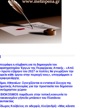
πεγράφη η σύμβαση για τη δημιουργία του
αρατηρητηρίου Έργων της Περιφέρειας Αττικής - «Από
ο πρώτο εξάμηνο του 2027 οι πολίτες θα γνωρίζουν την
ορεία κάθε έργου στην περιοχή τους», υπογράμμισε ο
εριφερειάρχης
ήμος Αθηναίων: Συνεχίζονται οι εντατικοί έλεγχοι της
ημοτικής Αστυνομίας για την προστασία του δημόσιου
οινόχρηστου χώρου
 BIOKOSMOS παρέδωσε στην τοπική κοινωνία το
νακαινισμένο γήπεδο μπάσκετ του Πλατάνου
αυπακτίας
σίδωρος Κούβελος σε αδερφές Αλεξανδρή: «Μας κάνατε