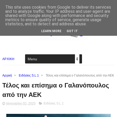
This site uses cookies from Google to deliver its services
and to analyze traffic. Your IP address and user-agent are
shared with Google along with performance and security
metrics to ensure quality of service, generate usage
statistics, and to detect and address abuse.
LEARN MORE
GOT IT
ΑΡΧΙΚΗ
Αρχική
>
Ειδήσεις S.L.1
>
Τέλος και επίσημα ο Γαλανόπουλος από την ΑΕΚ
Τέλος και επίσημα ο Γαλανόπουλος
από την ΑΕΚ
Ιανουαρίου 02, 2025
Ειδήσεις S.L.1