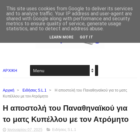
This site uses cookies from Google to deliver its services
and to analyze traffic. Your IP address and user-agent are
shared with Google along with performance and security
metrics to ensure quality of service, generate usage
statistics, and to detect and address abuse.
LEARN MORE
GOT IT
ΑΡΧΙΚΗ
Αρχική
>
Ειδήσεις S.L.1
>
Η αποστολή του Παναθηναϊκού για το ματς
Κυπέλλου με τον Ατρόμητο
Η αποστολή του Παναθηναϊκού για
το ματς Κυπέλλου με τον Ατρόμητο
Ιανουαρίου 07, 2025
Ειδήσεις S.L.1