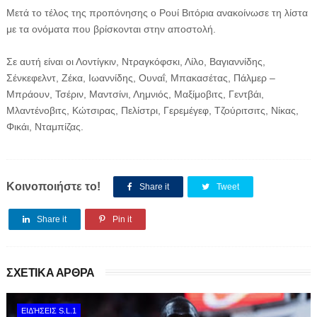
Μετά το τέλος της προπόνησης ο Ρουί Βιτόρια ανακοίνωσε τη λίστα
με τα ονόματα που βρίσκονται στην αποστολή.
Σε αυτή είναι οι Λοντίγκιν, Ντραγκόφσκι, Λίλο, Βαγιαννίδης,
Σένκεφελντ, Ζέκα, Ιωαννίδης, Ουναΐ, Μπακασέτας, Πάλμερ –
Μπράουν, Τσέριν, Μαντσίνι, Λημνιός, Μαξίμοβιτς, Γεντβάι,
Μλαντένοβιτς, Κώτσιρας, Πελίστρι, Γερεμέγεφ, Τζούριτσιτς, Νίκας,
Φικάι, Νταμπίζας.
Κοινοποιήστε το!
Share it
Tweet
Share it
Pin it
ΣΧΕΤΙΚΑ ΑΡΘΡΑ
ΕΙΔΉΣΕΙΣ S.L.1