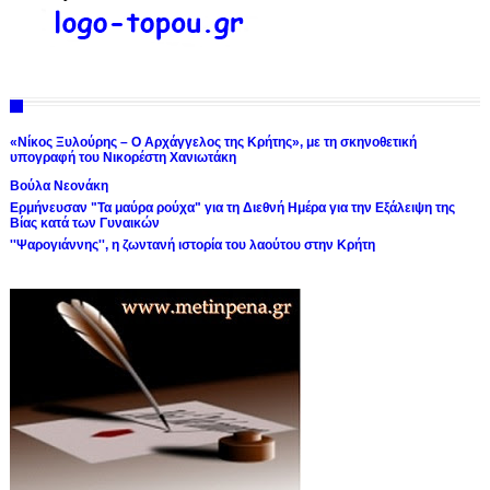
«Νίκος Ξυλούρης – Ο Αρχάγγελος της Κρήτης», με τη σκηνοθετική
υπογραφή του Νικορέστη Χανιωτάκη
Βούλα Νεονάκη
Ερμήνευσαν "Τα μαύρα ρούχα" για τη Διεθνή Ημέρα για την Εξάλειψη της
Βίας κατά των Γυναικών
''Ψαρογιάννης'', η ζωντανή ιστορία του λαούτου στην Κρήτη