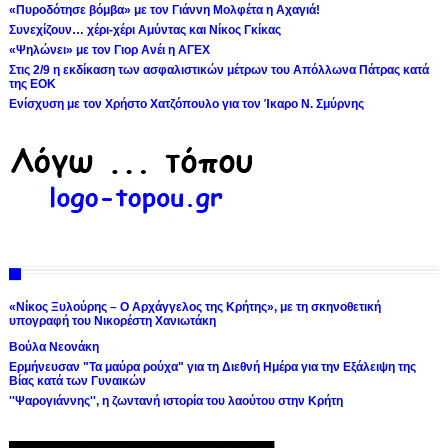
«Πυροδότησε βόμβα» με τον Γιάννη Μολφέτα η Αχαγιά!
Συνεχίζουν… χέρι-χέρι Αμύντας και Νίκος Γκίκας
«Ψηλώνει» με τον Γιορ Ανέι η ΑΓΕΧ
Στις 2/9 η εκδίκαση των ασφαλιστικών μέτρων του Απόλλωνα Πάτρας κατά
της ΕΟΚ
Ενίσχυση με τον Χρήστο Χατζόπουλο για τον Ίκαρο Ν. Σμύρνης
«Νίκος Ξυλούρης – Ο Αρχάγγελος της Κρήτης», με τη σκηνοθετική
υπογραφή του Νικορέστη Χανιωτάκη
Βούλα Νεονάκη
Ερμήνευσαν "Τα μαύρα ρούχα" για τη Διεθνή Ημέρα για την Εξάλειψη της
Βίας κατά των Γυναικών
''Ψαρογιάννης'', η ζωντανή ιστορία του λαούτου στην Κρήτη