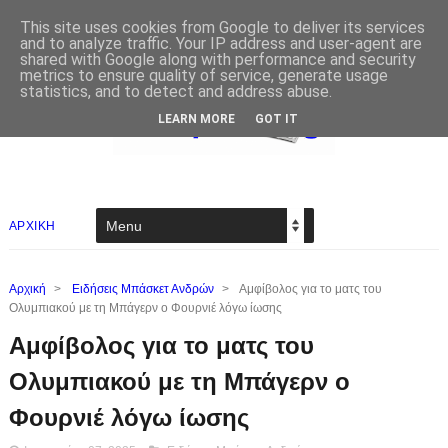
This site uses cookies from Google to deliver its services
and to analyze traffic. Your IP address and user-agent are
shared with Google along with performance and security
metrics to ensure quality of service, generate usage
statistics, and to detect and address abuse.
LEARN MORE
GOT IT
ΑΡΧΙΚΗ
Αρχική
>
Ειδήσεις Μπάσκετ Ανδρών
>
Αμφίβολος για το ματς του
Ολυμπιακού με τη Μπάγερν ο Φουρνιέ λόγω ίωσης
Αμφίβολος για το ματς του
Ολυμπιακού με τη Μπάγερν ο
Φουρνιέ λόγω ίωσης