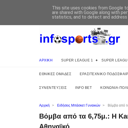
This site uses cookies from Google to 
are shared with Google along with per
statistics, and to detect and address
ΑΡΧΙΚΗ
SUPER LEAGUE 1
SUPER LEAGU
ΕΘΝΙΚΕΣ ΟΜΑΔΕΣ
ΕΡΑΣΙΤΕΧΝΙΚΟ ΠΟΔΟΣΦΑΙ
ΣΥΝΕΝΤΕΥΞΕΙΣ
INFO BET
ΚΟΙΝΩΝΙΑ-ΠΟΛΙ
Αρχική
>
Ειδήσεις Μπάσκετ Γυναικών
>
Βόμβα από τα
Βόμβα από τα 6,75μ.: Η Ka
Αθηναϊκό