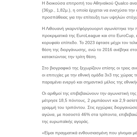
Η διοικούσα επιτροπή του Αθηναϊκού Qualco ανα
(36χρ., 1,82μ.), η οποία έρχεται να ενισχύσει τη
προσπάθειας για την επίτευξη των υψηλών στόχ
Η Λιθουανή γκαρντ/φόργουορντ αγωνίστηκε την πε
προκριματικά της EuroLeague και στο EuroCup, εν
κορυφαίο επίπεδο. Το 2023 έφτασε μέχρι τον τελ
θέση της διοργάνωσης, ενώ το 2016 ανέβηκε στ
κατακτώντας την τρίτη θέση.
Στο βιογραφικό της ξεχωρίζουν επίσης οι τρεις αν
οι επιτυχίες με την εθνική ομάδα 3x3 της χώρας 
παραμένει ενεργό και σημαντικό μέλος της εθνική
Οι αριθμοί της επιβεβαιώνουν την αγωνιστική τη
μέτρησε 18,5 πόντους, 2 ριμπάουντ και 2,9 ασί
γραμμή του τριπόντου. Στις εγχώριες διοργανώσε
αγώνα, με ποσοστό 46% στα τρίποντα, επιβεβαιώ
της ευρωπαϊκής αγοράς.
«Είμαι πραγματικά ενθουσιασμένη που γίνομαι μέ