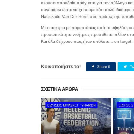
ακούσει σπουδαία πράγματα για τον σύλλογο κα
συνδράμω ώστε να χτίσουμε κάτι πολύ ιδιαίτερο
Nacickaite-Van Der Horst στις πρώτες της τοποθ
Μια παίκτρια με παραστάσεις από το υψηλότερο 
προσωπικότητα νικήτριας προστίθεται πλέον στ
Και όλα δείχνουν πως ήταν απόλυτα... on target.
Κοινοποιήστε το!
Share it
Tw
ΣΧΕΤΙΚΑ ΑΡΘΡΑ
ΕΙΔΉΣΕΙΣ ΜΠΆΣΚΕΤ ΓΥΝΑΙΚΏΝ
ΕΙΔΉΣΕΙΣ
Το πρόγ