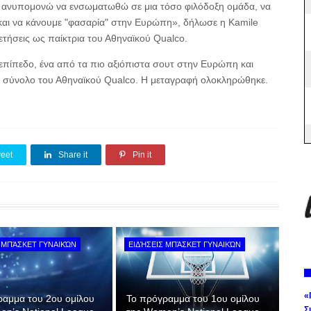
ι ανυπομονώ να ενσωματωθώ σε μια τόσο φιλόδοξη ομάδα, να
 και να κάνουμε "φασαρία" στην Ευρώπη», δήλωσε η Kamile
ετήσεις ως παίκτρια του Αθηναϊκού Qualco.
επίπεδο, ένα από τα πιο αξιόπιστα σουτ στην Ευρώπη και
ο σύνολο του Αθηναϊκού Qualco. Η μεταγραφή ολοκληρώθηκε.
eet
Share it
Pin it
 ΜΠΆΣΚΕΤ ΓΥΝΑΙΚΏΝ
ΕΙΔΉΣΕΙΣ ΜΠΆΣΚΕΤ ΓΥΝΑΙΚΏΝ
«
ραμμα του 2ου ομίλου
Το πρόγραμμα του 1ου ομίλου
Σ