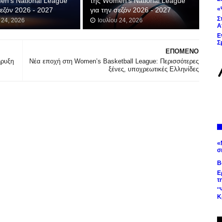
en’s National League
της Women’s National League
«
σεζόν 2026 - 2027
για την σεζόν 2026 - 2027
Σ
 24, 2026
Ιουλίου 24, 2026
Α
Ε
Σ
ΕΠΟΜΕΝΟ
ήρυξη
Νέα εποχή στη Women’s Basketball League: Περισσότερες
ξένες, υποχρεωτικές Ελληνίδες
«
σ
Β
Ε
τ
'
Κ