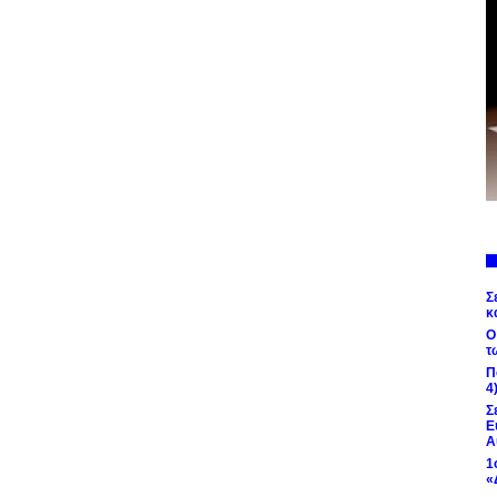
Σ
κ
Ο
τ
Π
4
Σ
Ε
Α
1
«