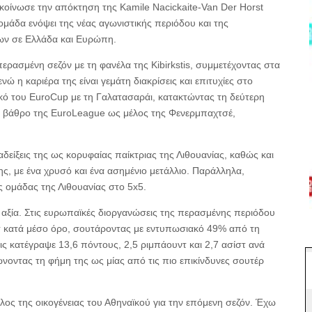
κοίνωσε την απόκτηση της Kamile Nacickaite-Van Der Horst
ν ομάδα ενόψει της νέας αγωνιστικής περιόδου και της
ων σε Ελλάδα και Ευρώπη.
ρασμένη σεζόν με τη φανέλα της Kibirkstis, συμμετέχοντας στα
ώ η καριέρα της είναι γεμάτη διακρίσεις και επιτυχίες στο
ικό του EuroCup με τη Γαλατασαράι, κατακτώντας τη δεύτερη
ο βάθρο της EuroLeague ως μέλος της Φενερμπαχτσέ,
αδείξεις της ως κορυφαίας παίκτριας της Λιθουανίας, καθώς και
της, με ένα χρυσό και ένα ασημένιο μετάλλιο. Παράλληλα,
ς ομάδας της Λιθουανίας στο 5x5.
ς αξία. Στις ευρωπαϊκές διοργανώσεις της περασμένης περιόδου
στ κατά μέσο όρο, σουτάροντας με εντυπωσιακό 49% από τη
ις κατέγραψε 13,6 πόντους, 2,5 ριμπάουντ και 2,7 ασίστ ανά
νοντας τη φήμη της ως μίας από τις πιο επικίνδυνες σουτέρ
λος της οικογένειας του Αθηναϊκού για την επόμενη σεζόν. Έχω