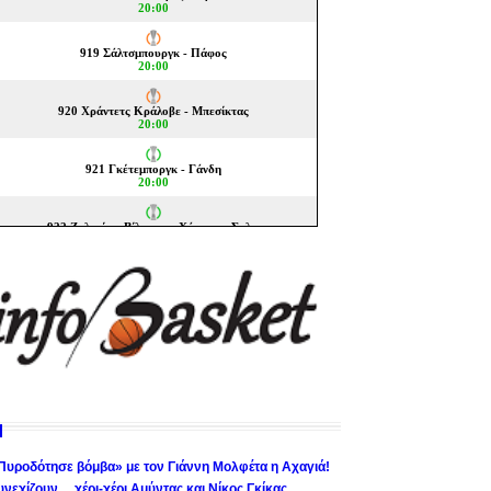
Πυροδότησε βόμβα» με τον Γιάννη Μολφέτα η Αχαγιά!
υνεχίζουν… χέρι-χέρι Αμύντας και Νίκος Γκίκας