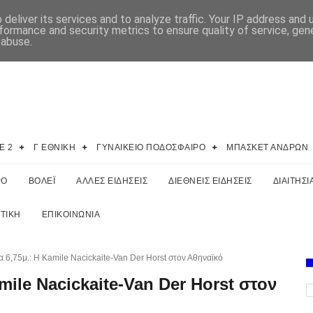
deliver its services and to analyze traffic. Your IP address and
formance and security metrics to ensure quality of service, ge
 abuse.
E 2
Γ ΕΘΝΙΚΗ
ΓΥΝΑΙΚΕΙΟ ΠΟΔΟΣΦΑΙΡΟ
ΜΠΑΣΚΕΤ ΑΝΔΡΩΝ
ΡΟ
ΒΟΛΕΪ
ΑΛΛΕΣ ΕΙΔΗΣΕΙΣ
ΔΙΕΘΝΕΙΣ ΕΙΔΗΣΕΙΣ
ΔΙΑΙΤΗΣΙ
ΤΙΚΗ
ΕΠΙΚΟΙΝΩΝΙΑ
 6,75μ.: Η Kamile Nacickaite-Van Der Horst στον Αθηναϊκό
mile Nacickaite-Van Der Horst στον