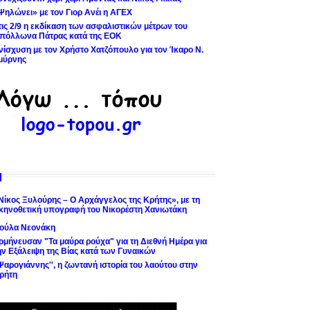
Ψηλώνει» με τον Γιορ Ανέι η ΑΓΕΧ
τις 2/9 η εκδίκαση των ασφαλιστικών μέτρων του
πόλλωνα Πάτρας κατά της ΕΟΚ
νίσχυση με τον Χρήστο Χατζόπουλο για τον Ίκαρο Ν.
μύρνης
Νίκος Ξυλούρης – Ο Αρχάγγελος της Κρήτης», με τη
κηνοθετική υπογραφή του Νικορέστη Χανιωτάκη
ούλα Νεονάκη
ρμήνευσαν "Τα μαύρα ρούχα" για τη Διεθνή Ημέρα για
ην Εξάλειψη της Βίας κατά των Γυναικών
'Ψαρογιάννης'', η ζωντανή ιστορία του λαούτου στην
ρήτη