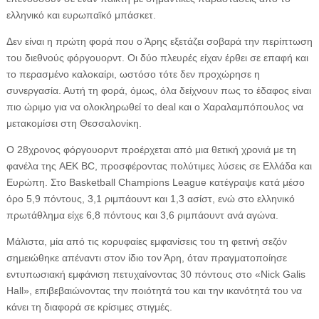
ελληνικό και ευρωπαϊκό μπάσκετ.
Δεν είναι η πρώτη φορά που ο Άρης εξετάζει σοβαρά την περίπτωση
του διεθνούς φόργουορντ. Οι δύο πλευρές είχαν έρθει σε επαφή και
το περασμένο καλοκαίρι, ωστόσο τότε δεν προχώρησε η
συνεργασία. Αυτή τη φορά, όμως, όλα δείχνουν πως το έδαφος είναι
πιο ώριμο για να ολοκληρωθεί το deal και ο Χαραλαμπόπουλος να
μετακομίσει στη Θεσσαλονίκη.
Ο 28χρονος φόργουορντ προέρχεται από μια θετική χρονιά με τη
φανέλα της AEK BC, προσφέροντας πολύτιμες λύσεις σε Ελλάδα και
Ευρώπη. Στο Basketball Champions League κατέγραψε κατά μέσο
όρο 5,9 πόντους, 3,1 ριμπάουντ και 1,3 ασίστ, ενώ στο ελληνικό
πρωτάθλημα είχε 6,8 πόντους και 3,6 ριμπάουντ ανά αγώνα.
Μάλιστα, μία από τις κορυφαίες εμφανίσεις του τη φετινή σεζόν
σημειώθηκε απέναντι στον ίδιο τον Άρη, όταν πραγματοποίησε
εντυπωσιακή εμφάνιση πετυχαίνοντας 30 πόντους στο «Nick Galis
Hall», επιβεβαιώνοντας την ποιότητά του και την ικανότητά του να
κάνει τη διαφορά σε κρίσιμες στιγμές.