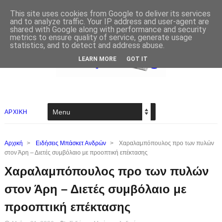
This site uses cookies from Google to deliver its services
and to analyze traffic. Your IP address and user-agent are
shared with Google along with performance and security
metrics to ensure quality of service, generate usage
statistics, and to detect and address abuse.
LEARN MORE
GOT IT
ΑΡΧΙΚΗ
Αρχική
>
Ειδήσεις Μπάσκετ Ανδρών
>
Χαραλαμπόπουλος προ των πυλών
στον Άρη – Διετές συμβόλαιο με προοπτική επέκτασης
Χαραλαμπόπουλος προ των πυλών
στον Άρη – Διετές συμβόλαιο με
προοπτική επέκτασης