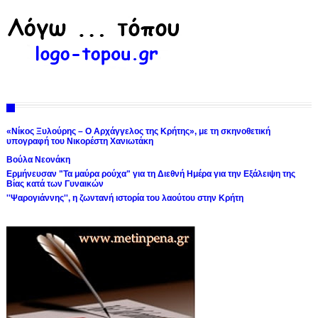
«Νίκος Ξυλούρης – Ο Αρχάγγελος της Κρήτης», με τη σκηνοθετική
υπογραφή του Νικορέστη Χανιωτάκη
Βούλα Νεονάκη
Ερμήνευσαν "Τα μαύρα ρούχα" για τη Διεθνή Ημέρα για την Εξάλειψη της
Βίας κατά των Γυναικών
''Ψαρογιάννης'', η ζωντανή ιστορία του λαούτου στην Κρήτη