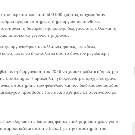
, όταν περισσότεροι από 500.000 χρήστες επιχειρούσαν
φόρμα αγοράς εισιτηρίων, δημιουργώντας συνθήκες
οτυπώνει τη δυναμική της φετινής διοργάνωσης, αλλά και τη
αίο μπασκετικό γεγονός της χρονιάς.
θεσης οργανώθηκε σε πολλαπλές φάσεις, με ειδικές
 κοινό, ώστε να διασφαλιστεί όσο το δυνατόν μεγαλύτερη
ληθεί, με τη διοργάνωση του 2026 να χαρακτηρίζεται ήδη ως μία
α της EuroLeague. Παράλληλα, η διοργανώτρια αρχή επισήμανε
ουργίες υποστήριξης των φιλάθλων και των διαδικασιών εισόδου
και ελέγχου πρόσβασης που αναπτύχθηκαν σε συνεργασία με
all ολοκλήρωσε τις διάφορες φάσεις πώλησης εισιτηρίων για το
υ παρουσιάζεται από την Etihad, με την υποστήριξη του