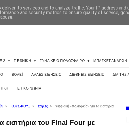
deliver its services and to analyze traffic. Your IP address and
formance and security metrics to ensure quality of service, ge
 abuse.
E 2
Γ ΕΘΝΙΚΗ
ΓΥΝΑΙΚΕΙΟ ΠΟΔΟΣΦΑΙΡΟ
ΜΠΑΣΚΕΤ ΑΝΔΡΩΝ
ΡΟ
ΒΟΛΕΪ
ΑΛΛΕΣ ΕΙΔΗΣΕΙΣ
ΔΙΕΘΝΕΙΣ ΕΙΔΗΣΕΙΣ
ΔΙΑΙΤΗΣΙ
ΤΙΚΗ
ΕΠΙΚΟΙΝΩΝΙΑ
ών
>
ΚΟΥΣ-ΚΟΥΣ
>
Στήλες
>
Ψηφιακή «πολιορκία» για τα εισιτήρια
 εισιτήρια του Final Four με