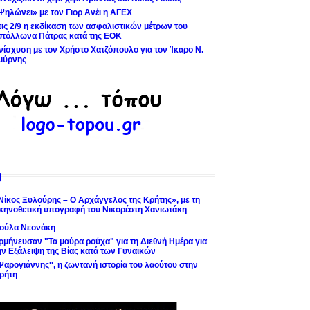
Ψηλώνει» με τον Γιορ Ανέι η ΑΓΕΧ
τις 2/9 η εκδίκαση των ασφαλιστικών μέτρων του
πόλλωνα Πάτρας κατά της ΕΟΚ
νίσχυση με τον Χρήστο Χατζόπουλο για τον Ίκαρο Ν.
μύρνης
Νίκος Ξυλούρης – Ο Αρχάγγελος της Κρήτης», με τη
κηνοθετική υπογραφή του Νικορέστη Χανιωτάκη
ούλα Νεονάκη
ρμήνευσαν "Τα μαύρα ρούχα" για τη Διεθνή Ημέρα για
ην Εξάλειψη της Βίας κατά των Γυναικών
'Ψαρογιάννης'', η ζωντανή ιστορία του λαούτου στην
ρήτη