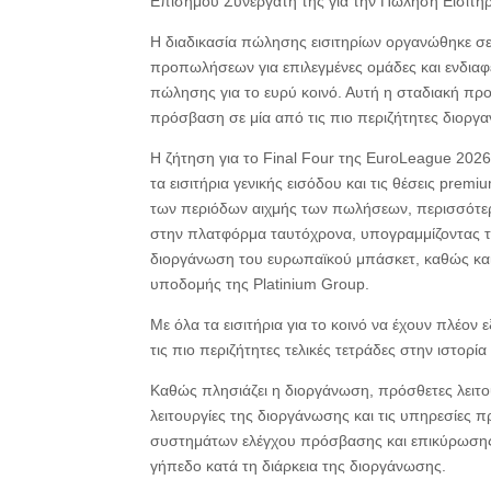
Επίσημου Συνεργάτη της για την Πώληση Εισιτηρί
Η διαδικασία πώλησης εισιτηρίων οργανώθηκε σ
προπωλήσεων για επιλεγμένες ομάδες και ενδια
πώλησης για το ευρύ κοινό. Αυτή η σταδιακή πρ
πρόσβαση σε μία από τις πιο περιζήτητες διοργ
Η ζήτηση για το Final Four της EuroLeague 2026
τα εισιτήρια γενικής εισόδου και τις θέσεις prem
των περιόδων αιχμής των πωλήσεων, περισσότ
στην πλατφόρμα ταυτόχρονα, υπογραμμίζοντας τ
διοργάνωση του ευρωπαϊκού μπάσκετ, καθώς και τ
υποδομής της Platinium Group.
Με όλα τα εισιτήρια για το κοινό να έχουν πλέον 
τις πιο περιζήτητες τελικές τετράδες στην ιστορί
Καθώς πλησιάζει η διοργάνωση, πρόσθετες λειτου
λειτουργίες της διοργάνωσης και τις υπηρεσίε
συστημάτων ελέγχου πρόσβασης και επικύρωσης ε
γήπεδο κατά τη διάρκεια της διοργάνωσης.