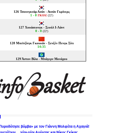
Πυροδότησε βόμβα» με τον Γιάννη Μολφέτα η Αχαγιά!
υνεχίζουν… χέρι-χέρι Αμύντας και Νίκος Γκίκας