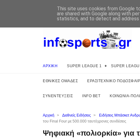
This site uses cookies from Google to 
are shared with Google along with per
statistics, and to detect and address
ΑΡΧΙΚΗ
SUPER LEAGUE 1
SUPER LEAGU
ΕΘΝΙΚΕΣ ΟΜΑΔΕΣ
ΕΡΑΣΙΤΕΧΝΙΚΟ ΠΟΔΟΣΦΑΙ
ΣΥΝΕΝΤΕΥΞΕΙΣ
INFO BET
ΚΟΙΝΩΝΙΑ-ΠΟΛΙ
Αρχική
>
Διεθνείς Ειδήσεις
>
Ειδήσεις Μπάσκετ Ανδρ
του Final Four με 500.000 ταυτόχρονες συνδέσεις
Ψηφιακή «πολιορκία» για τα