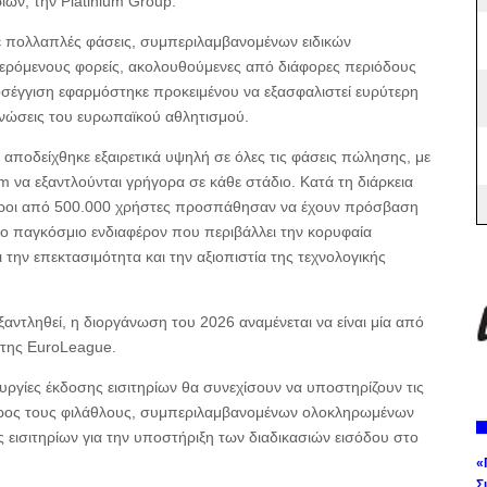
ων, την Platinium Group.
ε πολλαπλές φάσεις, συμπεριλαμβανομένων ειδικών
φερόμενους φορείς, ακολουθούμενες από διάφορες περιόδους
οσέγγιση εφαρμόστηκε προκειμένου να εξασφαλιστεί ευρύτερη
ανώσεις του ευρωπαϊκού αθλητισμού.
 αποδείχθηκε εξαιρετικά υψηλή σε όλες τις φάσεις πώλησης, με
ium να εξαντλούνται γρήγορα σε κάθε στάδιο. Κατά τη διάρκεια
εροι από 500.000 χρήστες προσπάθησαν να έχουν πρόσβαση
ο παγκόσμιο ενδιαφέρον που περιβάλλει την κορυφαία
ην επεκτασιμότητα και την αξιοπιστία της τεχνολογικής
εξαντληθεί, η διοργάνωση του 2026 αναμένεται να είναι μία από
α της EuroLeague.
ργίες έκδοσης εισιτηρίων θα συνεχίσουν να υποστηρίζουν τις
ς προς τους φιλάθλους, συμπεριλαμβανομένων ολοκληρωμένων
ισιτηρίων για την υποστήριξη των διαδικασιών εισόδου στο
«
Σ