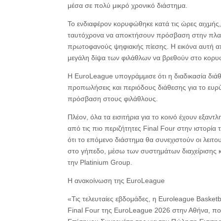
μέσα σε πολύ μικρό χρονικό διάστημα.
Το ενδιαφέρον κορυφώθηκε κατά τις ώρες αιχμής
ταυτόχρονα να αποκτήσουν πρόσβαση στην πλατ
πρωτοφανούς ψηφιακής πίεσης. Η εικόνα αυτή απ
μεγάλη δίψα των φιλάθλων να βρεθούν στο κορυφ
Η EuroLeague υπογράμμισε ότι η διαδικασία διά
προπωλήσεις και περιόδους διάθεσης για το ευρύ
πρόσβαση στους φιλάθλους.
Πλέον, όλα τα εισιτήρια για το κοινό έχουν εξαντ
από τις πιο περιζήτητες Final Four στην ιστορί
ότι το επόμενο διάστημα θα συνεχιστούν οι λειτ
στο γήπεδο, μέσω των συστημάτων διαχείρισης 
την Platinium Group.
Η ανακοίνωση της EuroLeague
«Τις τελευταίες εβδομάδες, η Euroleague Basketb
Final Four της EuroLeague 2026 στην Αθήνα, πο