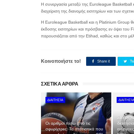
Η συνεργασία μεταξύ της Euroleague Basketball κ
διαχείριση της διανομής εισιτηρίων και των σχετι
Η Euroleague Basketball και η Platinium Group θ
έκδοσης εισιτηρίων και πρόσβασης εν όψει του 
παρουσιάζεται από την Etihad, καθώς και στο μέ
Κοινοποιήστε το!
Share it
Tw
ΣΧΕΤΙΚΑ ΑΡΘΡΑ
ΔΙΑΙΤΗΣΊΑ
ΔΙΑΙΤΗΣΊ
Στα άκρα
Οι αριθμοί πίσω από τις
διαιτησί
σφυρίχτρες: Τα στατιστικά που
ενέργειε