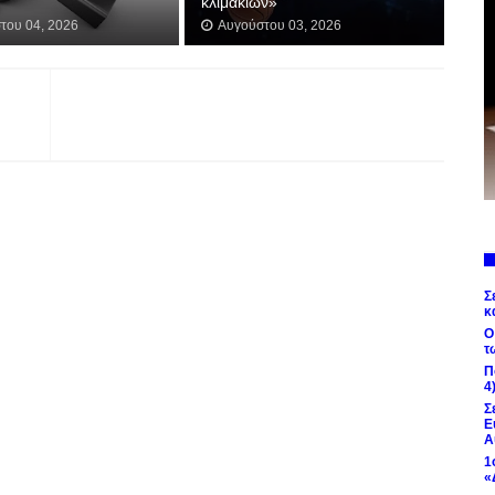
κλιμακίων»
του 04, 2026
Αυγούστου 03, 2026
Σ
κ
Ο
τ
Π
4
Σ
Ε
Α
1
«