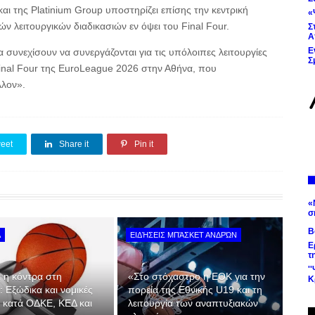
αι της Platinium Group υποστηρίζει επίσης την κεντρική
«
κών λειτουργικών διαδικασιών εν όψει του Final Four.
Σ
Α
Ε
α συνεχίσουν να συνεργάζονται για τις υπόλοιπες λειτουργίες
Σ
Final Four της EuroLeague 2026 στην Αθήνα, που
λλον».
eet
Share it
Pin it
«
σ
Β
Α
ΕΙΔΉΣΕΙΣ ΜΠΆΣΚΕΤ ΑΝΔΡΏΝ
Ε
τ
'
 η κόντρα στη
«Στο στόχαστρο η ΕΟΚ για την
Κ
α: Εξώδικα και νομικές
πορεία της Εθνικής U19 και τη
ς κατά ΟΔΚΕ, ΚΕΔ και
λειτουργία των αναπτυξιακών