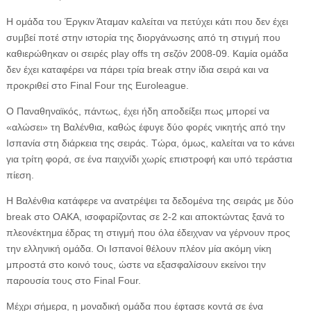
Η ομάδα του Έργκιν Άταμαν καλείται να πετύχει κάτι που δεν έχει
συμβεί ποτέ στην ιστορία της διοργάνωσης από τη στιγμή που
καθιερώθηκαν οι σειρές play offs τη σεζόν 2008-09. Καμία ομάδα
δεν έχει καταφέρει να πάρει τρία break στην ίδια σειρά και να
προκριθεί στο Final Four της Euroleague.
Ο Παναθηναϊκός, πάντως, έχει ήδη αποδείξει πως μπορεί να
«αλώσει» τη Βαλένθια, καθώς έφυγε δύο φορές νικητής από την
Ισπανία στη διάρκεια της σειράς. Τώρα, όμως, καλείται να το κάνει
για τρίτη φορά, σε ένα παιχνίδι χωρίς επιστροφή και υπό τεράστια
πίεση.
Η Βαλένθια κατάφερε να ανατρέψει τα δεδομένα της σειράς με δύο
break στο ΟΑΚΑ, ισοφαρίζοντας σε 2-2 και αποκτώντας ξανά το
πλεονέκτημα έδρας τη στιγμή που όλα έδειχναν να γέρνουν προς
την ελληνική ομάδα. Οι Ισπανοί θέλουν πλέον μία ακόμη νίκη
μπροστά στο κοινό τους, ώστε να εξασφαλίσουν εκείνοι την
παρουσία τους στο Final Four.
Μέχρι σήμερα, η μοναδική ομάδα που έφτασε κοντά σε ένα