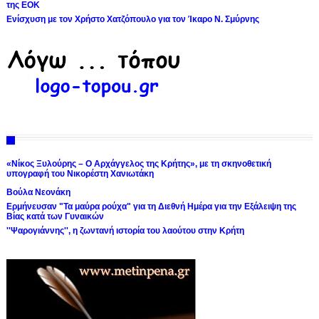
της ΕΟΚ
Ενίσχυση με τον Χρήστο Χατζόπουλο για τον Ίκαρο Ν. Σμύρνης
«Νίκος Ξυλούρης – Ο Αρχάγγελος της Κρήτης», με τη σκηνοθετική
υπογραφή του Νικορέστη Χανιωτάκη
Βούλα Νεονάκη
Ερμήνευσαν "Τα μαύρα ρούχα" για τη Διεθνή Ημέρα για την Εξάλειψη της
Βίας κατά των Γυναικών
''Ψαρογιάννης'', η ζωντανή ιστορία του λαούτου στην Κρήτη