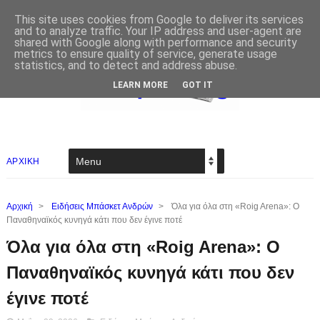
This site uses cookies from Google to deliver its services
and to analyze traffic. Your IP address and user-agent are
shared with Google along with performance and security
metrics to ensure quality of service, generate usage
statistics, and to detect and address abuse.
LEARN MORE
GOT IT
ΑΡΧΙΚΗ
Αρχική
>
Ειδήσεις Μπάσκετ Ανδρών
>
Όλα για όλα στη «Roig Arena»: Ο
Παναθηναϊκός κυνηγά κάτι που δεν έγινε ποτέ
Όλα για όλα στη «Roig Arena»: Ο
Παναθηναϊκός κυνηγά κάτι που δεν
έγινε ποτέ