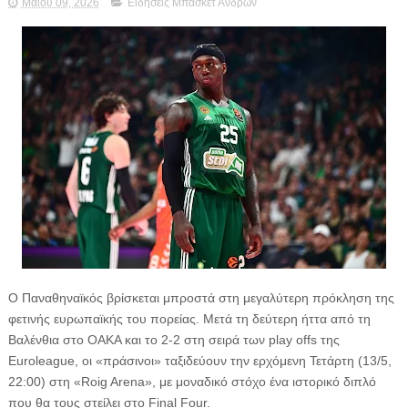
Μαΐου 09, 2026
Ειδήσεις Μπάσκετ Ανδρών
Ο Παναθηναϊκός βρίσκεται μπροστά στη μεγαλύτερη πρόκληση της
φετινής ευρωπαϊκής του πορείας. Μετά τη δεύτερη ήττα από τη
Βαλένθια στο ΟΑΚΑ και το 2-2 στη σειρά των play offs της
Euroleague, οι «πράσινοι» ταξιδεύουν την ερχόμενη Τετάρτη (13/5,
22:00) στη «Roig Arena», με μοναδικό στόχο ένα ιστορικό διπλό
που θα τους στείλει στο Final Four.