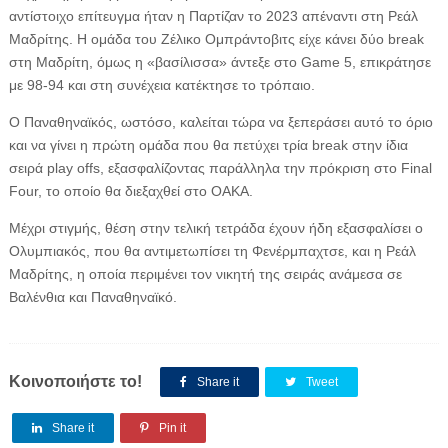
αντίστοιχο επίτευγμα ήταν η Παρτίζαν το 2023 απέναντι στη Ρεάλ
Μαδρίτης. Η ομάδα του Ζέλικο Ομπράντοβιτς είχε κάνει δύο break
στη Μαδρίτη, όμως η «βασίλισσα» άντεξε στο Game 5, επικράτησε
με 98-94 και στη συνέχεια κατέκτησε το τρόπαιο.
Ο Παναθηναϊκός, ωστόσο, καλείται τώρα να ξεπεράσει αυτό το όριο
και να γίνει η πρώτη ομάδα που θα πετύχει τρία break στην ίδια
σειρά play offs, εξασφαλίζοντας παράλληλα την πρόκριση στο Final
Four, το οποίο θα διεξαχθεί στο ΟΑΚΑ.
Μέχρι στιγμής, θέση στην τελική τετράδα έχουν ήδη εξασφαλίσει ο
Ολυμπιακός, που θα αντιμετωπίσει τη Φενέρμπαχτσε, και η Ρεάλ
Μαδρίτης, η οποία περιμένει τον νικητή της σειράς ανάμεσα σε
Βαλένθια και Παναθηναϊκό.
Κοινοποιήστε το!
Share it
Tweet
Share it
Pin it